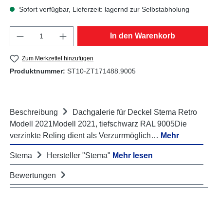
Sofort verfügbar, Lieferzeit: lagernd zur Selbstabholung
Produkt Anzahl: Gib den gewünschten Wert e
In den Warenkorb
Zum Merkzettel hinzufügen
Produktnummer:
ST10-ZT171488.9005
Beschreibung
Dachgalerie für Deckel Stema Retro
Modell 2021Modell 2021, tiefschwarz RAL 9005Die
verzinkte Reling dient als Verzurrmöglich…
Mehr
Stema
Hersteller "Stema"
Mehr lesen
Bewertungen