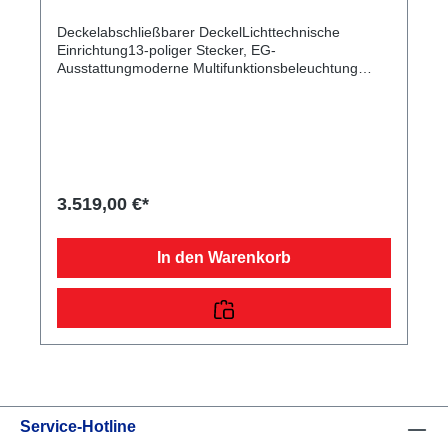
Deckelabschließbarer DeckelLichttechnische
Einrichtung13-poliger Stecker, EG-
Ausstattungmoderne Multifunktionsbeleuchtung
(LED)Ladefläche und Bodendurchgängiger,
rutschhemmender und wasserfester
SiebdruckholzbodenVerzurr- und
Sicherungsmöglichkeiten4 Verzurrbügel, auf der
Ladefläche im Rahmen integriertRäder und
Achsenwartungsfreie Kompaktradlagerrobuste
Gummifederachsestoßfeste
3.519,00 €*
KunststoffkotflügelFahrgestell & Rahmenoptimale
Straßenlage durch teststreckengeprüftes Fahrgestell
mit STEMA Sicherheits-V-Deichselschraub-
In den Warenkorb
geschweißtes FahrgestellZugkugelkupplung mit
SicherheitsanzeigeStoßdämpfer (100 km/h
Vorbereitung)Sonstigesinkl. Garagenständer zum
Aufstellen des AnhängersBordwand, Reling und
Co.Bordwände und Deckel mit hochwertiger farbiger
Pulverbeschichtung, zusätzlicher Kratz- und
Wetterschutzklapp- und abnehmbare
Rückwandfeste Vorderwand
Service-Hotline