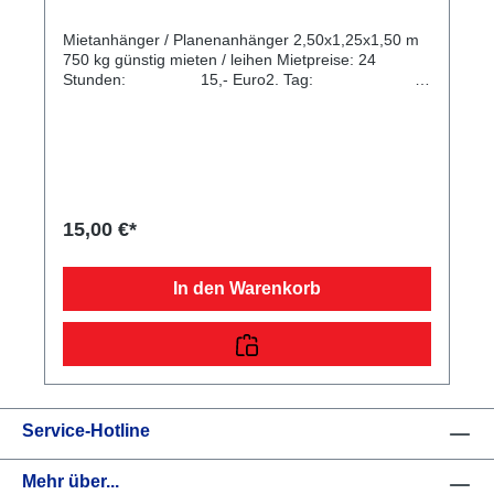
Mietanhänger / Planenanhänger 2,50x1,25x1,50 m
750 kg günstig mieten / leihen Mietpreise: 24
Stunden: 15,- Euro2. Tag:
+10,- Euro jeder weitere Tag: + 8,- Euro
Mietbedingungen Führerschein, Personalausweis
Mietkaution und Mietpreis sind bar vor Mietantritt zu
entrichten Auslandsfahrten bedürfen schriftlicher
Genehmigung vom Vermieter, sonst besteht kein
Versicherungsschutz Bei nicht gesäuberter
Ladefläche berechnen wir eine
15,00 €*
Reinigungspauschale von 12,50 Euro. Eine
verbindliche Bestellung mit Bestätigung unserer
allgemeinen Geschäfts- und Vertragsbedingungen
In den Warenkorb
per E-mail oder Telefax gilt nach unserer
Bestätigung als geschlossener Vertrag. Bei
Stornierung eines geschlossenen Vertrages
berechnen wir eine Gebühr in Höhe von 25 % der
Mietsumme. Mietzubehör Kaution in Euro Miete in
Euro 1 kleiner Gurt für Mietzeitraum 0,00 1,00 1
Motorrad Gurt für Mietzeitraum 0,00 2,50 1
Service-Hotline
Autotrailer Gurt für Mietzeitraum 0,00 3,50 1 Adapter
für Mietzeitraum 5,00 0,00 1 Auffahrschiene für
Mietzeitraum 50,00 5,00 Flachplane für
Mehr über...