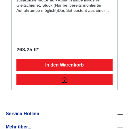
Gleitschiene1 Stück (Nur bei bereits montierter
Auffahrampe möglich!)Das Set besteht aus einer
verzinkten Rampe, die dazu dient, Ihr Motorrad auf
Ihren Anhänger aufzufahren. Durch die mitgelieferte
Gleitschiene sind diese praktisch hinter dem
Kennzeichenträger verstaubar. Die Rampe einzeln
misst eine Länge von 198 cm, eine Breite von 26 cm
und ist 400 kg belastbar. Im Lieferumfang sind die
passenden Normteile enthalten.
263,25 €*
In den Warenkorb
Service-Hotline
Mehr über...