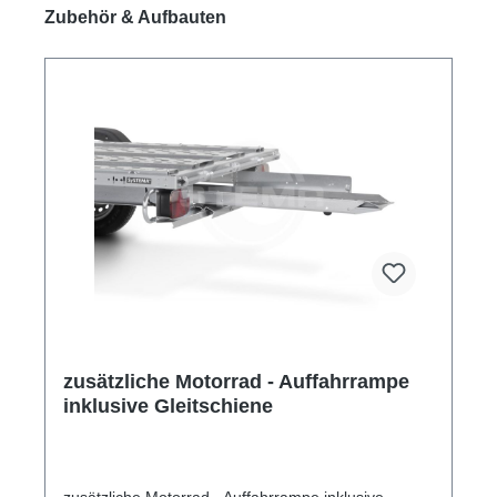
Produktgalerie überspringen
Zubehör & Aufbauten
zusätzliche Motorrad - Auffahrrampe
inklusive Gleitschiene
zusätzliche Motorrad - Auffahrrampe inklusive