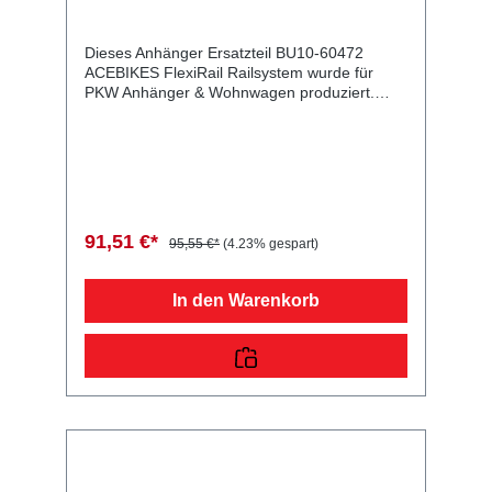
Dieses Anhänger Ersatzteil BU10-60472
ACEBIKES FlexiRail Railsystem wurde für
PKW Anhänger & Wohnwagen produziert.
ACEBIKES FlexiRail Railsystem Railset model
282 Lieferumfang: ACEBIKES FlexiRail
Railsystem Vergleichsnummern: 60472
4054354070536 Sie erwerben mit diesem
Anhänger Ersatzteil ein Qualitätsprodukt zu
fairen Preisen für PKW Anhänger &
Wohnwagen!
91,51 €*
95,55 €*
(4.23% gespart)
In den Warenkorb