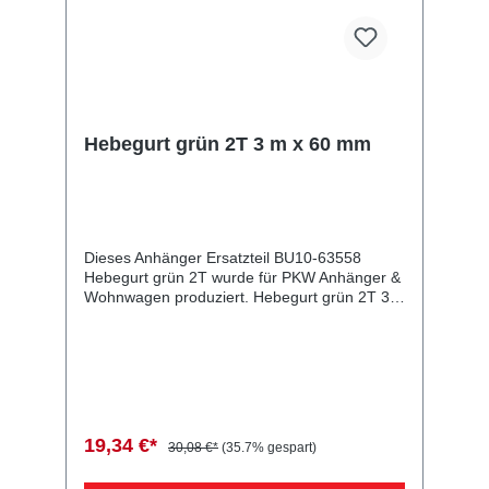
Hebegurt grün 2T 3 m x 60 mm
Dieses Anhänger Ersatzteil BU10-63558
Hebegurt grün 2T wurde für PKW Anhänger &
Wohnwagen produziert. Hebegurt grün 2T 3
m x 60 mm Lieferumfang: Hebegurt grün 2T
Vergleichsnummern: 63558 4054354077351
Sie erwerben mit diesem Anhänger Ersatzteil
ein Qualitätsprodukt zu fairen Preisen für PKW
Anhänger & Wohnwagen!
19,34 €*
30,08 €*
(35.7% gespart)