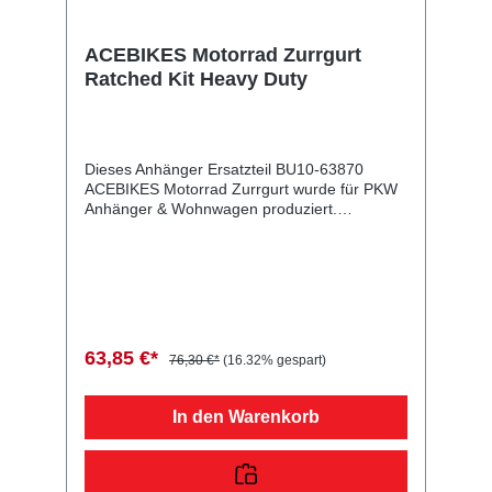
ACEBIKES Motorrad Zurrgurt
Ratched Kit Heavy Duty
Dieses Anhänger Ersatzteil BU10-63870
ACEBIKES Motorrad Zurrgurt wurde für PKW
Anhänger & Wohnwagen produziert.
ACEBIKES Motorrad Zurrgurt Ratched Kit
Heavy Duty Lieferumfang: ACEBIKES
Motorrad Zurrgurt Vergleichsnummern: 63870
4054354083314 Sie erwerben mit diesem
Anhänger Ersatzteil ein Qualitätsprodukt zu
fairen Preisen für PKW Anhänger &
Wohnwagen!
63,85 €*
76,30 €*
(16.32% gespart)
In den Warenkorb