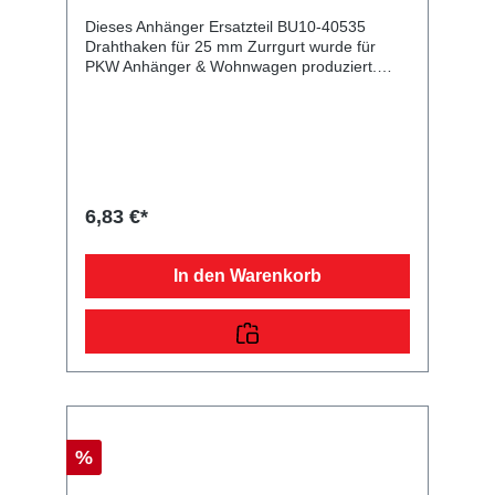
Dieses Anhänger Ersatzteil BU10-40535
Drahthaken für 25 mm Zurrgurt wurde für
PKW Anhänger & Wohnwagen produziert.
Drahthaken für 25 mm Zurrgurt Lieferumfang:
Drahthaken für 25 mm Zurrgurt
Vergleichsnummern: 40535 4054354034224
Sie erwerben mit diesem Anhänger Ersatzteil
ein Qualitätsprodukt zu fairen Preisen für PKW
Anhänger & Wohnwagen!
6,83 €*
In den Warenkorb
%