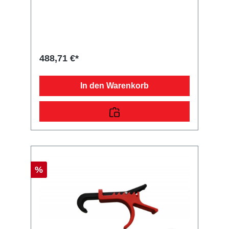
Centerstand Lieferumfang: ACEBIKES Bike-A-
Side Vergleichsnummern: 64213
4054354091258 Sie erwerben mit diesem
Anhänger Ersatzteil ein Qualitätsprodukt zu
fairen Preisen für PKW Anhänger &
Wohnwagen!
488,71 €*
In den Warenkorb
%