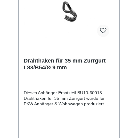
Drahthaken für 35 mm Zurrgurt
L83/B54/Ø 9 mm
Dieses Anhänger Ersatzteil BU10-60015
Drahthaken für 35 mm Zurrgurt wurde für
PKW Anhänger & Wohnwagen produziert.
Drahthaken für 35 mm Zurrgurt L83/B54/Ø 9
mm Lieferumfang: Drahthaken für 35 mm
Zurrgurt Vergleichsnummern: 60015
4054354061985 Sie erwerben mit diesem
Anhänger Ersatzteil ein Qualitätsprodukt zu
fairen Preisen für PKW Anhänger &