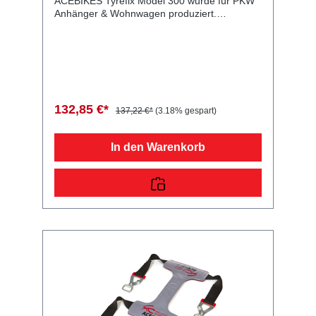
ACEBIKES Tyrefix Model 300 wurde für PKW
Anhänger & Wohnwagen produziert.
ACEBIKES Tyrefix Model 300 Lieferumfang:
ACEBIKES Tyrefix Model 300
Vergleichsnummern: 60031 4054354049501
Sie erwerben mit diesem Anhänger Ersatzteil
ein Qualitätsprodukt zu fairen Preisen für PKW
Anhänger & Wohnwagen!
132,85 €*
137,22 €*
(3.18% gespart)
In den Warenkorb