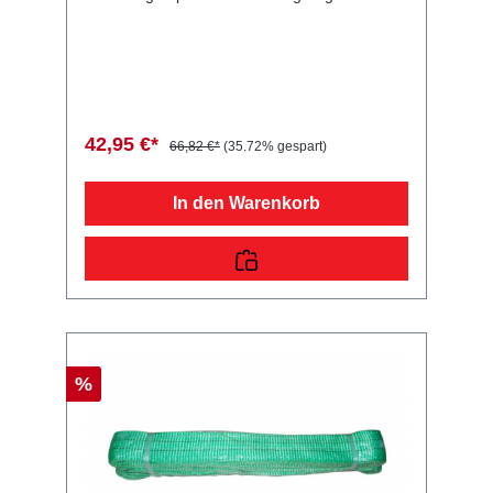
x 90 mm Lieferumfang: Hebegurt gelb 3T
Vergleichsnummern: 63562 4054354077399
Sie erwerben mit diesem Anhänger Ersatzteil
ein Qualitätsprodukt zu fairen Preisen für PKW
Anhänger & Wohnwagen!
42,95 €*
66,82 €*
(35.72% gespart)
In den Warenkorb
%