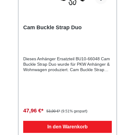
Cam Buckle Strap Duo
Dieses Anhänger Ersatzteil BU10-66048 Cam
Buckle Strap Duo wurde für PKW Anhänger &
Wohnwagen produziert. Cam Buckle Strap
Duo Lieferumfang: Cam Buckle Strap Duo
Vergleichsnummern: 66048 4054354097045
Sie erwerben mit diesem Anhänger Ersatzteil
ein Qualitätsprodukt zu fairen Preisen für PKW
Anhänger & Wohnwagen!
47,96 €*
53,00 €*
(9.51% gespart)
In den Warenkorb