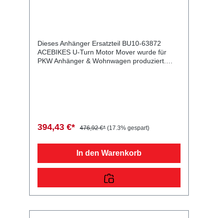
Dieses Anhänger Ersatzteil BU10-63872
ACEBIKES U-Turn Motor Mover wurde für
PKW Anhänger & Wohnwagen produziert.
ACEBIKES U-Turn Motor Mover Lieferumfang:
ACEBIKES U-Turn Motor Mover
Vergleichsnummern: 63872 4054354083338
Sie erwerben mit diesem Anhänger Ersatzteil
ein Qualitätsprodukt zu fairen Preisen für PKW
Anhänger & Wohnwagen!
394,43 €*
476,92 €*
(17.3% gespart)
In den Warenkorb