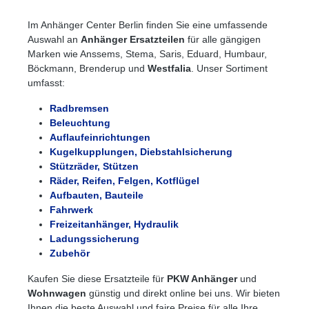
Im Anhänger Center Berlin finden Sie eine umfassende
Auswahl an
Anhänger Ersatzteilen
für alle gängigen
Marken wie Anssems, Stema, Saris, Eduard, Humbaur,
Böckmann, Brenderup und
Westfalia
. Unser Sortiment
umfasst:
Radbremsen
Beleuchtung
Auflaufeinrichtungen
Kugelkupplungen, Diebstahlsicherung
Stützräder, Stützen
Räder, Reifen, Felgen, Kotflügel
Aufbauten, Bauteile
Fahrwerk
Freizeitanhänger, Hydraulik
Ladungssicherung
Zubehör
Kaufen Sie diese Ersatzteile für
PKW Anhänger
und
Wohnwagen
günstig und direkt online bei uns. Wir bieten
Ihnen die beste Auswahl und faire Preise für alle Ihre