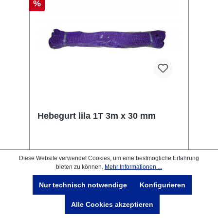
%
Hebegurt lila 1T 3m x 30 mm
Diese Website verwendet Cookies, um eine bestmögliche Erfahrung
Dieses Anhänger Ersatzteil BU10-63555
bieten zu können.
Mehr Informationen ...
Hebegurt lila 1T wurde für PKW Anhänger &
Wohnwagen produziert. Hebegurt lila 1T 3m x
Nur technisch notwendige
Konfigurieren
30 mm Lieferumfang: Hebegurt lila 1T
Vergleichsnummern: 63555 4054354077320
Alle Cookies akzeptieren
Sie erwerben mit diesem Anhänger Ersatzteil