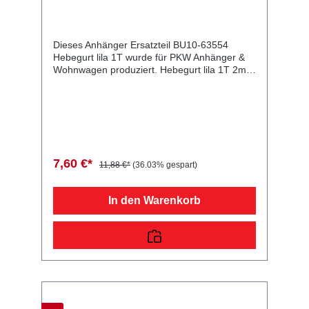
Dieses Anhänger Ersatzteil BU10-63554
Hebegurt lila 1T wurde für PKW Anhänger &
Wohnwagen produziert. Hebegurt lila 1T 2m x
30 mm Lieferumfang: Hebegurt lila 1T
Vergleichsnummern: 63554 4054354077313
Sie erwerben mit diesem Anhänger Ersatzteil
ein Qualitätsprodukt zu fairen Preisen für PKW
Anhänger & Wohnwagen!
7,60 €*
11,88 €*
(36.03% gespart)
In den Warenkorb