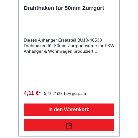
Drahthaken für 50mm Zurrgurt
Dieses Anhänger Ersatzteil BU10-40538
Drahthaken für 50mm Zurrgurt wurde für PKW
Anhänger & Wohnwagen produziert.
Drahthaken für 50mm Zurrgurt Lieferumfang:
Drahthaken für 50mm Zurrgurt
Vergleichsnummern: 40538 4054354093184
Sie erwerben mit diesem Anhänger Ersatzteil
ein Qualitätsprodukt zu fairen Preisen für PKW
Anhänger & Wohnwagen!
4,11 €*
5,72 €*
(28.15% gespart)
In den Warenkorb