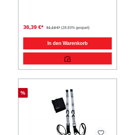
Wheellash Side 3, 35 mm
Vergleichsnummern: 639741 4054354099230
Sie erwerben mit diesem Anhänger Ersatzteil
ein Qualitätsprodukt zu fairen Preisen für PKW
Anhänger & Wohnwagen!
36,39 €*
51,13 €*
(28.83% gespart)
In den Warenkorb
%