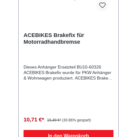
ACEBIKES Brakefix für
Motorradhandbremse
Dieses Anhänger Ersatzteil BU10-60326
ACEBIKES Brakefix wurde für PKW Anhänger
& Wohnwagen produziert. ACEBIKES Brakefix
für Motorradhandbremse Lieferumfang:
ACEBIKES Brakefix Vergleichsnummern:
60326 4054354082683 Sie erwerben mit
diesem Anhänger Ersatzteil ein
Qualitätsprodukt zu fairen Preisen für PKW
Anhänger & Wohnwagen!
10,71 €*
15,49 €*
(30.86% gespart)
In den Warenkorb