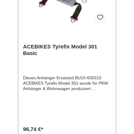
ACEBIKES Tyrefix Model 301
Basic
Dieses Anhänger Ersatzteil BU10-600310
ACEBIKES Tyrefix Model 301 wurde für PKW
Anhänger & Wohnwagen produziert.
ACEBIKES Tyrefix Model 301 Basic
Lieferumfang: ACEBIKES Tyrefix Model 301
Vergleichsnummern: 600310 4054354091234
Sie erwerben mit diesem Anhänger Ersatzteil
ein Qualitätsprodukt zu fairen Preisen für PKW
Anhänger & Wohnwagen!
96,74 €*