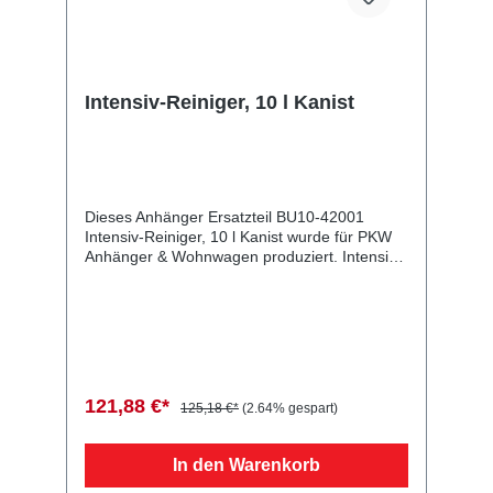
Intensiv-Reiniger, 10 l Kanist
Dieses Anhänger Ersatzteil BU10-42001
Intensiv-Reiniger, 10 l Kanist wurde für PKW
Anhänger & Wohnwagen produziert. Intensiv-
Reiniger, 10 l Kanist Lieferumfang: Intensiv-
Reiniger, 10 l Kanist Vergleichsnummern:
42001 4054354037140 Sie erwerben mit
diesem Anhänger Ersatzteil ein
Qualitätsprodukt zu fairen Preisen für PKW
Anhänger & Wohnwagen!
121,88 €*
125,18 €*
(2.64% gespart)
In den Warenkorb