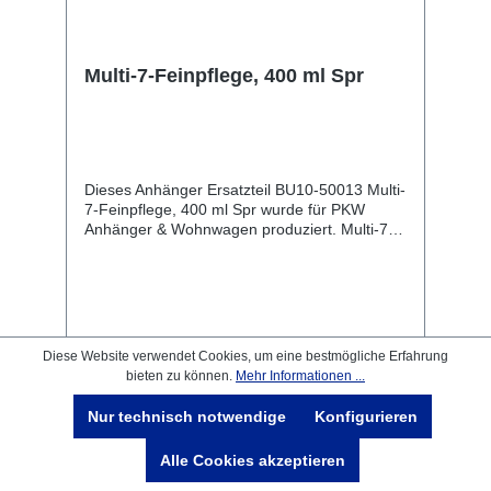
Multi-7-Feinpflege, 400 ml Spr
Dieses Anhänger Ersatzteil BU10-50013 Multi-
7-Feinpflege, 400 ml Spr wurde für PKW
Anhänger & Wohnwagen produziert. Multi-7-
Feinpflege, 400 ml Spr Lieferumfang: Multi-7-
Feinpflege, 400 ml Spr Vergleichsnummern:
50013 4054354039618 Sie erwerben mit
diesem Anhänger Ersatzteil ein
Qualitätsprodukt zu fairen Preisen für PKW
Anhänger & Wohnwagen!
10,28 €*
13,00 €*
(20.92% gespart)
Diese Website verwendet Cookies, um eine bestmögliche Erfahrung
bieten zu können.
Mehr Informationen ...
vorher 10,28 €*
Nur technisch notwendige
Konfigurieren
In den Warenkorb
Alle Cookies akzeptieren