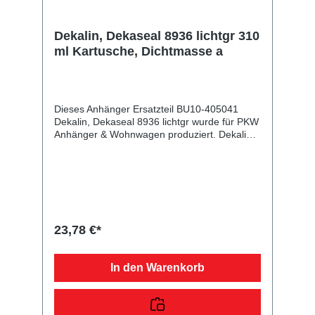
Dekalin, Dekaseal 8936 lichtgr 310
ml Kartusche, Dichtmasse a
Dieses Anhänger Ersatzteil BU10-405041
Dekalin, Dekaseal 8936 lichtgr wurde für PKW
Anhänger & Wohnwagen produziert. Dekalin,
Dekaseal 8936 lichtgr 310 ml Kartusche,
Dichtmasse a Lieferumfang: Dekalin,
Dekaseal 8936 lichtgr Vergleichsnummern:
405041 4054354033944 Sie erwerben mit
diesem Anhänger Ersatzteil ein
Qualitätsprodukt zu fairen Preisen für PKW
Anhänger & Wohnwagen!
23,78 €*
In den Warenkorb