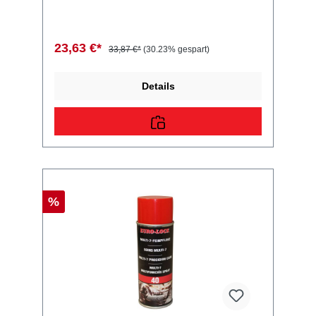
Anhänger Ersatzteil ein Qualitätsprodukt zu
fairen Preisen für PKW Anhänger &
Wohnwagen!
23,63 €*
33,87 €*
(30.23% gespart)
Details
%