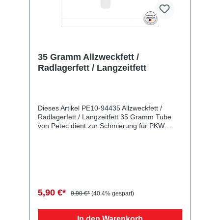
35 Gramm Allzweckfett /
Radlagerfett / Langzeitfett
Dieses Artikel PE10-94435 Allzweckfett /
Radlagerfett / Langzeitfett 35 Gramm Tube
von Petec dient zur Schmierung für PKW
Anhänger und Wohnwagen produziert. Slide-
Lube permanent • Langzeit-Schmier-, Gleit-,
Trenn- und Korrosionsschutzmittel • vermeidet
Brems- und Quietschgeräusche • beständig
gegen Spritz- und Salzwasser • metallfreie
Schmierung, keine Beeinträchtigung von
Sensoren an der Bremsanlage
5,90 €*
9,90 €*
(40.4% gespart)
Vergleichsnummern: 94435 850580
1210800084 4251302415887
4251348601039 4013558944357 SLIDELUBE
In den Warenkorb