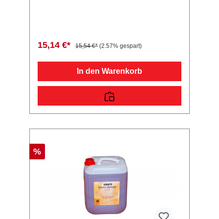
42000 4054354037133 Sie erwerben mit
diesem Anhänger Ersatzteil ein
Qualitätsprodukt zu fairen Preisen für PKW
Anhänger & Wohnwagen!
15,14 €*
15,54 €*
(2.57% gespart)
In den Warenkorb
%