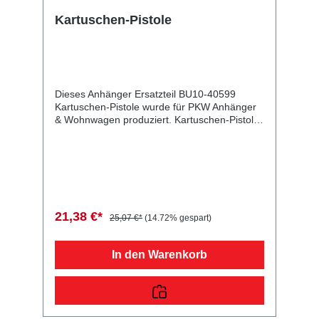
Kartuschen-Pistole
Dieses Anhänger Ersatzteil BU10-40599
Kartuschen-Pistole wurde für PKW Anhänger
& Wohnwagen produziert. Kartuschen-Pistole
Lieferumfang: Kartuschen-Pistole
Vergleichsnummern: 40599 4054354034941
Sie erwerben mit diesem Anhänger Ersatzteil
ein Qualitätsprodukt zu fairen Preisen für PKW
Anhänger & Wohnwagen!
21,38 €*
25,07 €*
(14.72% gespart)
In den Warenkorb