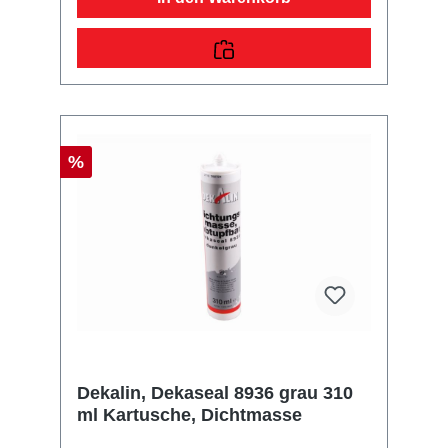
SCHMIERSTOFF PERMANENT Auf
keramischer Basis als Schmier-, Trenn- und
Korrosionsschutzmittel. EINSATZBEREICHE:
Für alle Bewegungs-, Einstell- und Anlegeteile
an KFZ-Bremsanlagen (für ABS-
Bremsanlagen, ASR-, ESP-Systeme
geeignet), Montagehilfe an Maschinen sowie
zur Vermeidung von Einlaufschäden und
Verschleiß an Lagern, Gleitstellen, Schraub-
%
und Steckverbindungen. Auch für andere
Schmierarbeiten im Hochdruck- und
Hochtemperaturbereich einsetzbar.
EIGENSCHAFTEN: Langzeit-Schmier-, Gleit-,
Trenn- und Korrosionsschutzmittel vermeidet
Brems- und Quietschgeräusche beständig
gegen Spritz- und Salzwasser metallfreie
Schmierung, keine Beeinträchtigung von
Sensoren an der Bremsanlage Sie erwerben
mit diesem Anhänger Ersatzteil ein
Qualitätsprodukt zu fairen Preisen für PKW
Anhänger & Wohnwagen!
Dekalin, Dekaseal 8936 grau 310
ml Kartusche, Dichtmasse