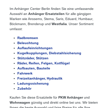
Im Anhänger Center Berlin finden Sie eine umfassende
Auswahl an
Anhänger Ersatzteilen
für alle gängigen
Marken wie Anssems, Stema, Saris, Eduard, Humbaur,
Böckmann, Brenderup und
Westfalia
. Unser Sortiment
umfasst:
Radbremsen
Beleuchtung
Auflaufeinrichtungen
Kugelkupplungen, Diebstahlsicherung
Stützräder, Stützen
Räder, Reifen, Felgen, Kotflügel
Aufbauten, Bauteile
Fahrwerk
Freizeitanhänger, Hydraulik
Ladungssicherung
Zubehör
Kaufen Sie diese Ersatzteile für
PKW Anhänger
und
Wohnwagen
günstig und direkt online bei uns. Wir bieten
Ihnen die beste Auswahl und faire Preise für alle Ihre