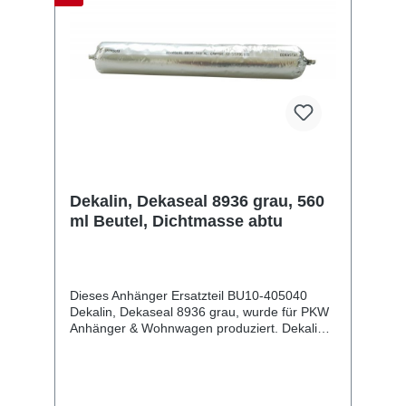
Dekalin, Dekaseal 8936 grau, 560
ml Beutel, Dichtmasse abtu
Dieses Anhänger Ersatzteil BU10-405040
Dekalin, Dekaseal 8936 grau, wurde für PKW
Anhänger & Wohnwagen produziert. Dekalin,
Dekaseal 8936 grau, 560 ml Beutel,
Dichtmasse abtu Lieferumfang: Dekalin,
Dekaseal 8936 grau, Vergleichsnummern:
405040 4054354033937 Sie erwerben mit