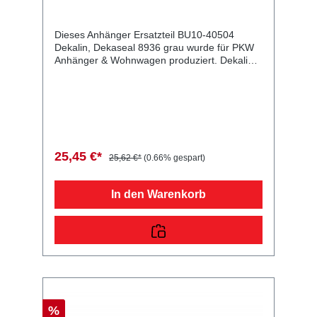
Dieses Anhänger Ersatzteil BU10-40504
Dekalin, Dekaseal 8936 grau wurde für PKW
Anhänger & Wohnwagen produziert. Dekalin,
Dekaseal 8936 grau 310 ml Kartusche,
Dichtmasse Lieferumfang: Dekalin, Dekaseal
8936 grau Vergleichsnummern: 40504
4054354033920 Sie erwerben mit diesem
Anhänger Ersatzteil ein Qualitätsprodukt zu
fairen Preisen für PKW Anhänger &
Wohnwagen!
25,45 €*
25,62 €*
(0.66% gespart)
In den Warenkorb
%