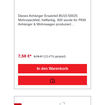
Dieses Anhänger Ersatzteil BU10-50025
Mehrzweckfett, hellfarbig, 400 wurde für PKW
Anhänger & Wohnwagen produziert.
Mehrzweckfett, hellfarbig, 400 Kartusche
Lieferumfang: Mehrzweckfett, hellfarbig, 400
Vergleichsnummern: 50025 4054354039687
Sie erwerben mit diesem Anhänger Ersatzteil
ein Qualitätsprodukt zu fairen Preisen für PKW
Anhänger & Wohnwagen!
7,58 €*
8,76 €*
(13.47% gespart)
In den Warenkorb