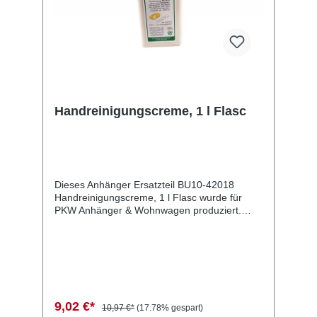
Handreinigungscreme, 1 l Flasc
Dieses Anhänger Ersatzteil BU10-42018
Handreinigungscreme, 1 l Flasc wurde für
PKW Anhänger & Wohnwagen produziert.
Handreinigungscreme, 1 l Flasc Lieferumfang:
Handreinigungscreme, 1 l Flasc
Vergleichsnummern: 42018 4054354037348
Sie erwerben mit diesem Anhänger Ersatzteil
ein Qualitätsprodukt zu fairen Preisen für PKW
Anhänger & Wohnwagen!
9,02 €*
10,97 €*
(17.78% gespart)