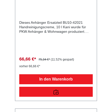
Dieses Anhänger Ersatzteil BU10-42021
Handreinigungscreme, 10 l Kani wurde für
PKW Anhänger & Wohnwagen produziert.
Handreinigungscreme, 10 l Kani
Lieferumfang: Handreinigungscreme, 10 l
Kani Vergleichsnummern: 42021
4054354037386 Sie erwerben mit diesem
Anhänger Ersatzteil ein Qualitätsprodukt zu
fairen Preisen für PKW Anhänger &
66,66 €*
75,34 €*
(11.52% gespart)
Wohnwagen!
vorher 66,66 €*
In den Warenkorb