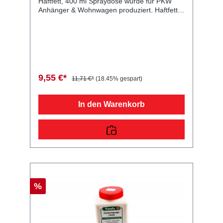
Haftfett, 400 ml Spraydose wurde für PKW
Anhänger & Wohnwagen produziert. Haftfett,
400 ml Spraydose Lieferumfang: Haftfett, 400
ml Spraydose Vergleichsnummern: 50010
4054354039588 Sie erwerben mit diesem
Anhänger Ersatzteil ein Qualitätsprodukt zu
fairen Preisen für PKW Anhänger &
Wohnwagen!
9,55 €*
11,71 €*
(18.45% gespart)
In den Warenkorb
%