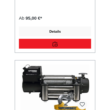
sich die Winde oder das Aggregat
komfortabel, übersichtlich und mit
ausreichend Sicherheitsabstand bedienen –
ohne störenden Kabelsalat. Die
Ab
95,00 €*
Funkfernbedienung wird über den
mitgelieferten Steuerkasten direkt mit der
Steuerbox der Seilwinde oder des
Details
Hydraulikaggregats verbunden. Dabei bleibt
der vorhandene 3- bzw. 4-polige
Steckanschluss unbelegt, was eine flexible
Integration in bestehende Systeme
ermöglicht. Durch die universelle Ausführung
ist das Bedienteil mit zahlreichen gängigen
Kippanhänger-Herstellern kompatibel,
darunter Stema, Böckmann, Humbaur,
Trebbiner, Brenderup, Henra, Variant und
Anssems. Die hochwertigen
Zubehörkomponenten entsprechen der
bewährten Qualitätsklasse für den Anhänger-
und Windenbetrieb. Technische Daten
Produktart Funkfernbedienung / Steuerung
Betriebsspannung 12 V / 24 V Kompatibilität
Seilwinden & Hydraulikaggregate Maße
Sender (L × B × H) 15 × 7,5 × 3,5 cm Gewicht
ca. 0,5 kg Lieferumfang 1 ×