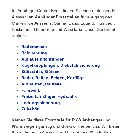
Im Anhänger Center Berlin finden Sie eine umfassende
Auswahl an
Anhänger Ersatzteilen
für alle gängigen
Marken wie Anssems, Stema, Saris, Eduard, Humbaur,
Böckmann, Brenderup und
Westfalia
. Unser Sortiment
umfasst:
Radbremsen
Beleuchtung
Auflaufeinrichtungen
Kugelkupplungen, Diebstahlsicherung
Stützräder, Stützen
Räder, Reifen, Felgen, Kotflügel
Aufbauten, Bauteile
Fahrwerk
Freizeitanhänger, Hydraulik
Ladungssicherung
Zubehör
Kaufen Sie diese Ersatzteile für
PKW Anhänger
und
Wohnwagen
günstig und direkt online bei uns. Wir bieten
Ihnen die beste Auswahl und faire Preise für alle Ihre