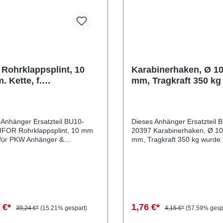
Rohrklappsplint, 10
Karabinerhaken, Ø 10
 Kette, f.
mm, Tragkraft 350 kg
6/TB/CT115
verzinkt
 Anhänger Ersatzteil BU10-
Dieses Anhänger Ersatzteil 
IFOR Rohrklappsplint, 10 mm
20397 Karabinerhaken, Ø 10
für PKW Anhänger &
mm, Tragkraft 350 kg wurde
en produziert. IFOR
Anhänger & Wohnwagen prod
ppsplint, 10 mm m. Kette, f.
Karabinerhaken, Ø 10 x 100
15 Lieferumfang: IFOR
Tragkraft 350 kg Stahl verzin
appsplint, 10 mm
Lieferumfang: Karabinerhake
ichsnummern: 60728
100 mm, Tragkraft 350 kg
4 Sie erwerben mit
Vergleichsnummern: 20397
 Anhänger Ersatzteil ein
4054354019610 Sie erwerben mit
 €*
1,76 €*
39,24 €*
(15.21% gespart)
4,15 €*
(57.59% gesp
tsprodukt zu fairen Preisen für
diesem Anhänger Ersatzteil e
nhänger & Wohnwagen!
Qualitätsprodukt zu fairen Pr