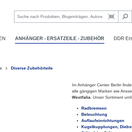
EN
ANHÄNGER - ERSATZEILE - ZUBEHÖR
DDR Ersa
ge
Diverse Zubehörteile
Im Anhänger Center Berlin find
alle gängigen Marken wie Anss
Westfalia
. Unser Sortiment umf
Radbremsen
Beleuchtung
Auflaufeinrichtungen
Kugelkupplungen, Diebs