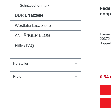
Schnäppchenmarkt
Feder
doppe
DDR Ersatzteile
Ø 16-
Westfalia Ersatzteile
Dieses
ANHÄNGER BLOG
20372 
doppel
Hilfe / FAQ
Anhäng
Feders
gewick
verzinkt Lieferumfang: Federst
Hersteller
Ø 4 x 
Vergle
405435401943
Preis
0,54 
diesem
Qualitä
PKW A