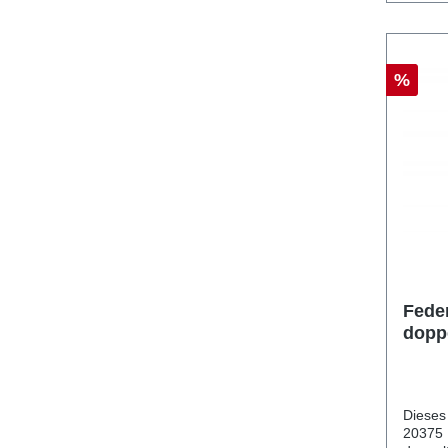
%
Feder
doppe
Ø 25-
Dieses
20375 