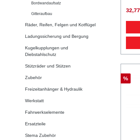
405435403873
Bordwandaufsatz
diesem
32,77
Qualitä
Gitteraufbau
PKW A
Räder, Reifen, Felgen und Kotflügel
Ladungssicherung und Bergung
Kugelkupplungen und
Diebstahlschutz
Stützräder und Stützen
Zubehör
%
Freizeitanhänger & Hydraulik
Werkstatt
Fahrwerkselemente
Ersatzteile
Stema Zubehör