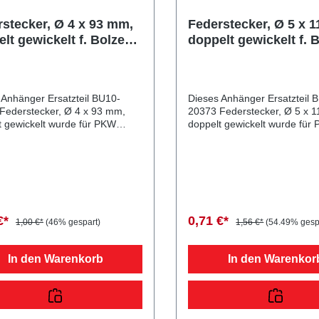
stecker, Ø 4 x 93 mm,
Federstecker, Ø 5 x 
lt gewickelt f. Bolzen
doppelt gewickelt f. 
24 mm, Stahl verzinkt
Ø 17-29 mm, Stahl ve
 Anhänger Ersatzteil BU10-
Dieses Anhänger Ersatzteil 
Federstecker, Ø 4 x 93 mm,
20373 Federstecker, Ø 5 x 
t gewickelt wurde für PKW
doppelt gewickelt wurde für
er & Wohnwagen produziert.
Anhänger & Wohnwagen prod
tecker, Ø 4 x 93 mm, doppelt
Federstecker, Ø 5 x 110 mm,
elt f. Bolzen Ø 16-24 mm, Stahl
gewickelt f. Bolzen Ø 17-29 
ecker,
verzinkt Lieferumfang: Federstecker,
93 mm, doppelt gewickelt
Ø 5 x 110 mm, doppelt gewic
ichsnummern: 20372
Vergleichsnummern: 20373
6 Sie erwerben mit
4054354019443 Sie erwerben mit
€*
0,71 €*
1,00 €*
(46% gespart)
1,56 €*
(54.49% gesp
 Anhänger Ersatzteil ein
diesem Anhänger Ersatzteil e
tsprodukt zu fairen Preisen für
Qualitätsprodukt zu fairen Pr
nhänger & Wohnwagen!
PKW Anhänger & Wohnwage
In den Warenkorb
In den Warenkor