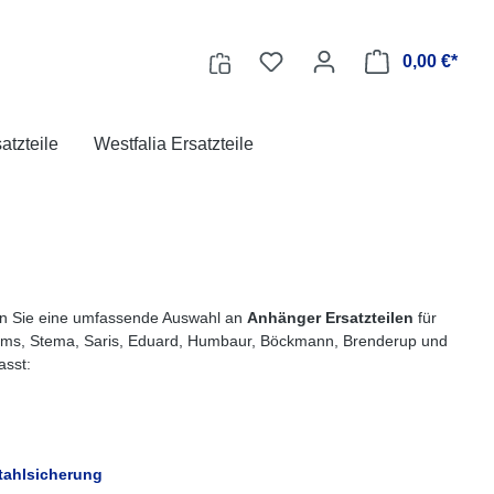
0,00 €*
tzteile
Westfalia Ersatzteile
en Sie eine umfassende Auswahl an
Anhänger Ersatzteilen
für
ems, Stema, Saris, Eduard, Humbaur, Böckmann, Brenderup und
asst:
tahlsicherung