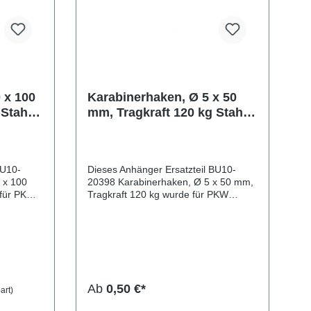
 x 100
Karabinerhaken, Ø 5 x 50
 Stahl
mm, Tragkraft 120 kg Stahl
verzinkt
BU10-
Dieses Anhänger Ersatzteil BU10-
 x 100
20398 Karabinerhaken, Ø 5 x 50 mm,
 für PKW
Tragkraft 120 kg wurde für PKW
uziert.
Anhänger & Wohnwagen produziert.
 mm,
Karabinerhaken, Ø 5 x 50 mm,
kt
Tragkraft 120 kg Stahl verzinkt
n, Ø 10 x
Lieferumfang: Karabinerhaken, Ø 5 x
50 mm, Tragkraft 120 kg
Vergleichsnummern: 20398
4054354055939 Sie erwerben mit
Ab
0,50 €*
art)
in
diesem Anhänger Ersatzteil ein
eisen für
Qualitätsprodukt zu fairen Preisen für