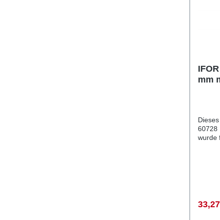
IFOR 
mm m.
CT13
Dieses
60728 
wurde 
Wohnwag
Rohrkla
CT136/TB/CT1
Rohrkl
Vergle
405435405220
diesem
33,27
Qualitä
PKW A