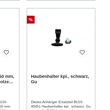
%
150 mm,
Haubenhalter kpl., schwarz,
Bolzen
Gu
rzinkt
BU10-
Dieses Anhänger Ersatzteil BU10-
150 mm,
40451 Haubenhalter kpl., schwarz, Gu