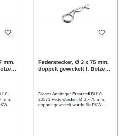
57 mm,
Federstecker, Ø 3 x 75 mm,
Bolzen
doppelt gewickelt f. Bolzen
zinkt
Ø 13-20 mm, Stahl verzinkt
BU10-
Dieses Anhänger Ersatzteil BU10-
57 mm,
20371 Federstecker, Ø 3 x 75 mm,
 PKW
doppelt gewickelt wurde für PKW
uziert.
Anhänger & Wohnwagen produziert.
doppelt
Federstecker, Ø 3 x 75 mm, doppelt
m, Stahl
gewickelt f. Bolzen Ø 13-20 mm, Stahl
verzinkt Lieferumfang: Federstecker,
elt
Ø 3 x 75 mm, doppelt gewickelt