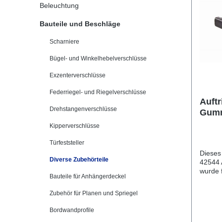
Beleuchtung
Bauteile und Beschläge
Scharniere
Bügel- und Winkelhebelverschlüsse
Exzenterverschlüsse
Federriegel- und Riegelverschlüsse
Auftr
Drehstangenverschlüsse
Gumm
Stahl
Kipperverschlüsse
Türfeststeller
Dieses
Diverse Zubehörteile
42544 A
wurde 
Bauteile für Anhängerdeckel
Wohnwagen
Heckkl
Zubehör für Planen und Spriegel
m. Stahleinlag Lief
Heckkl
Bordwandprofile
Vergle