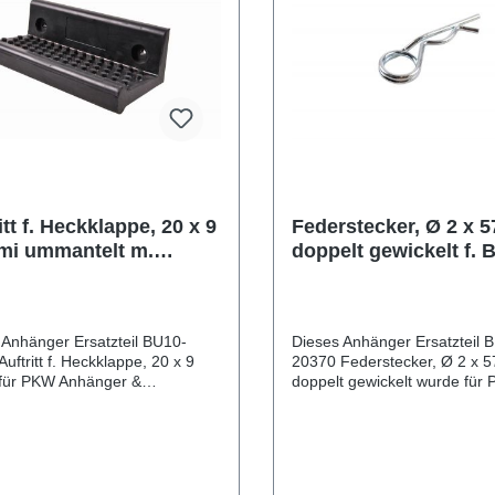
itt f. Heckklappe, 20 x 9
Federstecker, Ø 2 x 
i ummantelt m.
doppelt gewickelt f. 
einlag
Ø 8-14 mm, Stahl ver
 Anhänger Ersatzteil BU10-
Dieses Anhänger Ersatzteil 
uftritt f. Heckklappe, 20 x 9
20370 Federstecker, Ø 2 x 
für PKW Anhänger &
doppelt gewickelt wurde für
 produziert. Auftritt f.
Anhänger & Wohnwagen prod
appe, 20 x 9 Gummi ummantelt
Federstecker, Ø 2 x 57 mm, 
erumfang: Auftritt f.
gewickelt f. Bolzen Ø 8-14 m
appe, 20 x 9
verzinkt Lieferumfang: Federstecker,
ichsnummern: 42544
Ø 2 x 57 mm, doppelt gewick