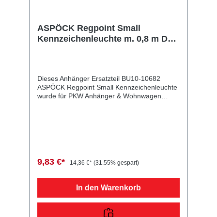
ASPÖCK Regpoint Small
Kennzeichenleuchte m. 0,8 m DC-
Kabel
Dieses Anhänger Ersatzteil BU10-10682
ASPÖCK Regpoint Small Kennzeichenleuchte
wurde für PKW Anhänger & Wohnwagen
produziert. ASPÖCK Regpoint Small
Kennzeichenleuchte m. 0,8 m DC-Kabel
Lieferumfang: ASPÖCK Regpoint Small
Kennzeichenleuchte Vergleichsnummern:
10682 4054354006559 Sie erwerben mit
diesem Anhänger Ersatzteil ein
Qualitätsprodukt zu fairen Preisen für PKW
9,83 €*
14,36 €*
(31.55% gespart)
Anhänger & Wohnwagen!
In den Warenkorb