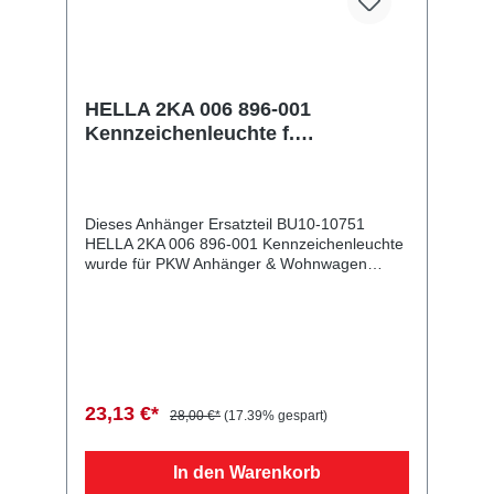
HELLA 2KA 006 896-001
Kennzeichenleuchte f.
WESTFALIA
Dieses Anhänger Ersatzteil BU10-10751
HELLA 2KA 006 896-001 Kennzeichenleuchte
wurde für PKW Anhänger & Wohnwagen
produziert. HELLA 2KA 006 896-001
Kennzeichenleuchte f. WESTFALIA
Lieferumfang: HELLA 2KA 006 896-001
Kennzeichenleuchte Vergleichsnummern:
10751 4054354007198 Sie erwerben mit
diesem Anhänger Ersatzteil ein
Qualitätsprodukt zu fairen Preisen für PKW
23,13 €*
28,00 €*
(17.39% gespart)
Anhänger & Wohnwagen!
In den Warenkorb