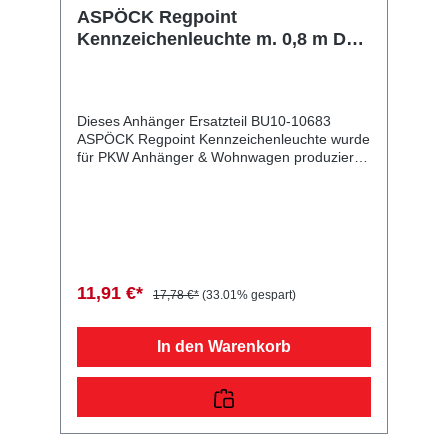
ASPÖCK Regpoint
Kennzeichenleuchte m. 0,8 m DC-
Kabel
Dieses Anhänger Ersatzteil BU10-10683
ASPÖCK Regpoint Kennzeichenleuchte wurde
für PKW Anhänger & Wohnwagen produziert.
ASPÖCK Regpoint Kennzeichenleuchte m. 0,8
m DC-Kabel Lieferumfang: ASPÖCK Regpoint
Kennzeichenleuchte Vergleichsnummern:
10683 4054354006566 Sie erwerben mit
diesem Anhänger Ersatzteil ein
Qualitätsprodukt zu fairen Preisen für PKW
Anhänger & Wohnwagen!
11,91 €*
17,78 €*
(33.01% gespart)
In den Warenkorb