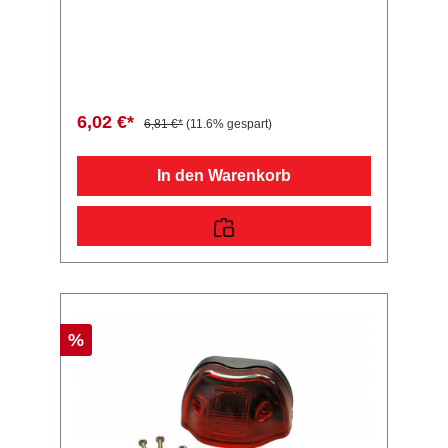
ASPÖCK Regpoint Kennzeichenleuchte m.
Tülle Lieferumfang: ASPÖCK Regpoint
Kennzeichenleuchte Vergleichsnummern:
10505 4054354004760 Sie erwerben mit
diesem Anhänger Ersatzteil ein
Qualitätsprodukt zu fairen Preisen für PKW
Anhänger & Wohnwagen!
6,02 €*
6,81 €*
(11.6% gespart)
In den Warenkorb
%