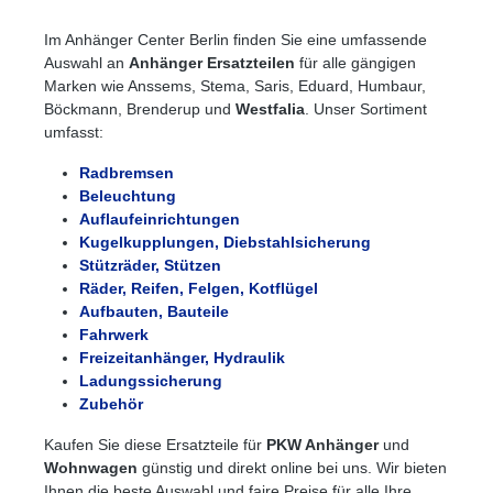
Im Anhänger Center Berlin finden Sie eine umfassende
Auswahl an
Anhänger Ersatzteilen
für alle gängigen
Marken wie Anssems, Stema, Saris, Eduard, Humbaur,
Böckmann, Brenderup und
Westfalia
. Unser Sortiment
umfasst:
Radbremsen
Beleuchtung
Auflaufeinrichtungen
Kugelkupplungen, Diebstahlsicherung
Stützräder, Stützen
Räder, Reifen, Felgen, Kotflügel
Aufbauten, Bauteile
Fahrwerk
Freizeitanhänger, Hydraulik
Ladungssicherung
Zubehör
Kaufen Sie diese Ersatzteile für
PKW Anhänger
und
Wohnwagen
günstig und direkt online bei uns. Wir bieten
Ihnen die beste Auswahl und faire Preise für alle Ihre