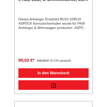
m DC-Kabel
Dieses Anhänger Ersatzteil BU10-109510
ASPÖCK Kennzeichenhalter wurde für PKW
Anhänger & Wohnwagen produziert. ASPÖCK
Kennzeichenhalter m. 2 x KZL LED, 3.
Bremsleuchte, 0,8/1 m DC-Kabel
Lieferumfang: ASPÖCK Kennzeichenhalter
Vergleichsnummern: 109510 4054354008836
Sie erwerben mit diesem Anhänger Ersatzteil
ein Qualitätsprodukt zu fairen Preisen für PKW
Anhänger & Wohnwagen!
95,02 €*
100,26 €*
(5.23% gespart)
In den Warenkorb