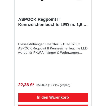
ASPÖCK Regpoint II
Kennzeichenleuchte LED m. 1,5 m
DC-Kabel, 12/24 V
Dieses Anhänger Ersatzteil BU10-107362
ASPÖCK Regpoint II Kennzeichenleuchte LED
wurde für PKW Anhänger & Wohnwagen
produziert. ASPÖCK Regpoint II
Kennzeichenleuchte LED m. 1,5 m DC-Kabel,
12/24 V Lieferumfang: ASPÖCK Regpoint II
Kennzeichenleuchte LED Vergleichsnummern:
107362 4054354090763 Sie erwerben mit
diesem Anhänger Ersatzteil ein
Qualitätsprodukt zu fairen Preisen für PKW
22,38 €*
25,50 €*
(12.24% gespart)
Anhänger & Wohnwagen!
In den Warenkorb