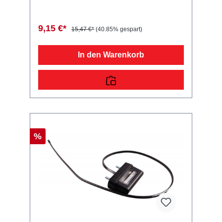
10574 4054354005552 Sie erwerben mit
diesem Anhänger Ersatzteil ein
Qualitätsprodukt zu fairen Preisen für PKW
9,15 €*
15,47 €*
(40.85% gespart)
Anhänger & Wohnwagen!
In den Warenkorb
%