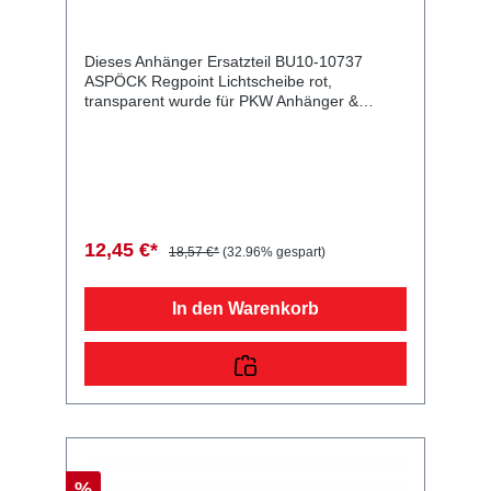
Dieses Anhänger Ersatzteil BU10-10737
ASPÖCK Regpoint Lichtscheibe rot,
transparent wurde für PKW Anhänger &
Wohnwagen produziert. ASPÖCK Regpoint
Lichtscheibe rot, transparent Lieferumfang:
ASPÖCK Regpoint Lichtscheibe rot,
transparent Vergleichsnummern: 10737
4054354007105 Sie erwerben mit diesem
Anhänger Ersatzteil ein Qualitätsprodukt zu
fairen Preisen für PKW Anhänger &
12,45 €*
18,57 €*
(32.96% gespart)
Wohnwagen!
In den Warenkorb
%