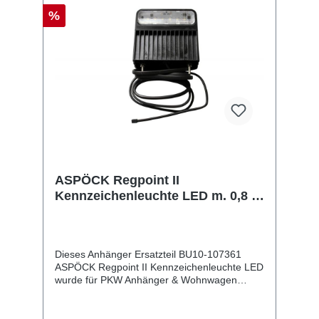
%
ASPÖCK Regpoint II
Kennzeichenleuchte LED m. 0,8 m
DC-Kabel, 12/24 V
Dieses Anhänger Ersatzteil BU10-107361
ASPÖCK Regpoint II Kennzeichenleuchte LED
wurde für PKW Anhänger & Wohnwagen
produziert. ASPÖCK Regpoint II
Kennzeichenleuchte LED m. 0,8 m DC-Kabel,
12/24 V Lieferumfang: ASPÖCK Regpoint II