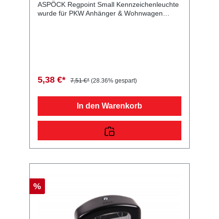
ASPÖCK Regpoint Small Kennzeichenleuchte
wurde für PKW Anhänger & Wohnwagen
produziert. ASPÖCK Regpoint Small
Kennzeichenleuchte m. Tülle Lieferumfang:
ASPÖCK Regpoint Small Kennzeichenleuchte
Vergleichsnummern: 10504 4054354004753
Sie erwerben mit diesem Anhänger Ersatzteil
ein Qualitätsprodukt zu fairen Preisen für PKW
Anhänger & Wohnwagen!
5,38 €*
7,51 €*
(28.36% gespart)
In den Warenkorb
%