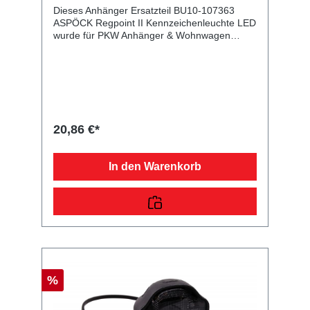
Dieses Anhänger Ersatzteil BU10-107363
ASPÖCK Regpoint II Kennzeichenleuchte LED
wurde für PKW Anhänger & Wohnwagen
produziert. ASPÖCK Regpoint II
Kennzeichenleuchte LED m. 1,5 m DC-Kabel,
Einzelanbau Lieferumfang: ASPÖCK Regpoint
II Kennzeichenleuchte LED
Vergleichsnummern: 107363 4054354090770
Sie erwerben mit diesem Anhänger Ersatzteil
ein Qualitätsprodukt zu fairen Preisen für PKW
20,86 €*
Anhänger & Wohnwagen!
In den Warenkorb
%