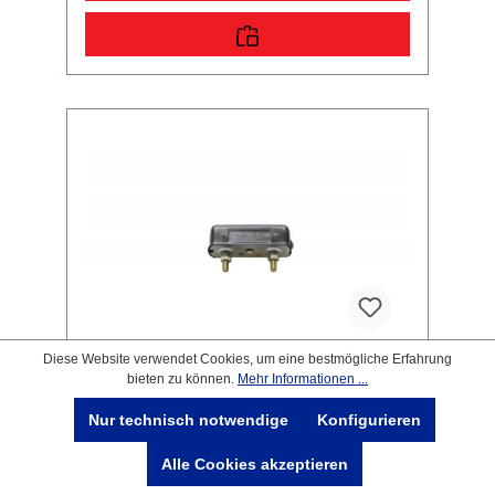
Diese Website verwendet Cookies, um eine bestmögliche Erfahrung
bieten zu können.
Mehr Informationen ...
HELLA 2KA 997 011-001
Nur technisch notwendige
Konfigurieren
Kennzeichenleuchte schwarz,
Metallgehäuse
Alle Cookies akzeptieren