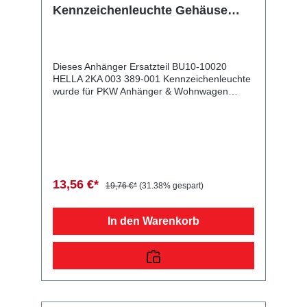
Kennzeichenleuchte Gehäuse
grau, 6/12/24 V
Dieses Anhänger Ersatzteil BU10-10020
HELLA 2KA 003 389-001 Kennzeichenleuchte
wurde für PKW Anhänger & Wohnwagen
produziert. HELLA 2KA 003 389-001
Kennzeichenleuchte Gehäuse grau, 6/12/24 V
Lieferumfang: HELLA 2KA 003 389-001
Kennzeichenleuchte Vergleichsnummern:
10020 4054354000274 Sie erwerben mit
diesem Anhänger Ersatzteil ein
Qualitätsprodukt zu fairen Preisen für PKW
13,56 €*
19,76 €*
(31.38% gespart)
Anhänger & Wohnwagen!
In den Warenkorb