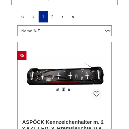
1
2
%
ASPÖCK Kennzeichenhalter m. 2
x KZL LED, 3. Bremsleuchte, 0,8/1