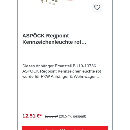
ASPÖCK Regpoint
Kennzeichenleuchte rot
transparente Lichtscheibe
Dieses Anhänger Ersatzteil BU10-10736
ASPÖCK Regpoint Kennzeichenleuchte rot
wurde für PKW Anhänger & Wohnwagen
produziert. ASPÖCK Regpoint
Kennzeichenleuchte rot transparente
Lichtscheibe Lieferumfang: ASPÖCK Regpoint
Kennzeichenleuchte rot Vergleichsnummern:
10736 4054354007082 Sie erwerben mit
diesem Anhänger Ersatzteil ein
Qualitätsprodukt zu fairen Preisen für PKW
12,51 €*
15,75 €*
(20.57% gespart)
Anhänger & Wohnwagen!