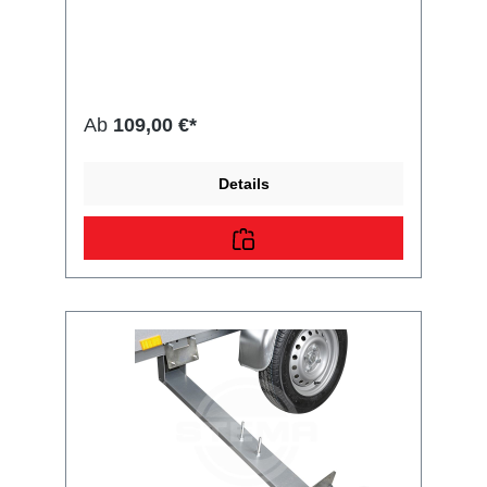
optisches Highlight für Ihren Anhänger. Im
Lieferumfang enthalten sind die Radbolzen
und der STEMA Nabendeckel. In unserer
Typisierung sind Alu- und Stahlfelgen
abgedeckt. Es bedarf keiner zusätzlichen
Eintragung, wenn die Radgröße in den
Ab
109,00 €*
Papieren / COC aufgeführt ist.
Details