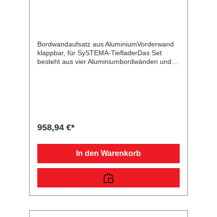
Bordwandaufsatz aus AluminiumVorderwand
klappbar, für SySTEMA-TiefladerDas Set
besteht aus vier Aluminiumbordwänden und
dient zur Erhöhung Ihres Kastenanhängers.
Die Rück- und Vorderwand mit Scharnieren
und Verschlüssen sind klappbar. Bei der
angegebenen Höhe handelt es sich um das
Maß von der Oberkante Bordwand bis zur
Oberkante des Aufsatzes. Im Lieferumfang
sind alle benötigten Normteile enthalten.
958,94 €*
In den Warenkorb