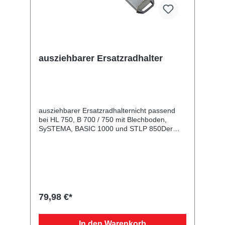
ausziehbarer Ersatzradhalter
ausziehbarer Ersatzradhalternicht passend
bei HL 750, B 700 / 750 mit Blechboden,
SySTEMA, BASIC 1000 und STLP 850Der
ausziehbare Halter aus verzinktem Stahlblech
ermöglicht eine Mitnahme Ihres Reserverades
ohne das Ladevolumen zu reduzieren. Durch
den montierten Griff gelangen Sie in einem
Zug an das mit zwei Schrauben in der 4-
Lochfelge befestigte Rad. Die Montage erfolgt
seitlich am Anhängerboden hinter der Achse.
79,98 €*
Einsetzbar bei 750 und 850 kg Anhängern
(Ausnahme HL 750, B 700 / 750 mit
Blechboden, SySTEMA, BASIC 1000 und
In den Warenkorb