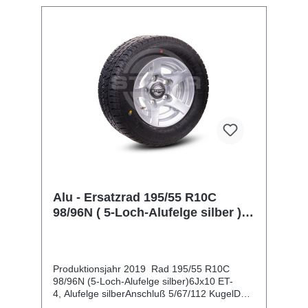
HagebauStema-Modelle: HP 6070, B 6075, M,
AN, Vario, HP, Basic 550, 750, 850 u.
w.Besonderheiten:Bei SyStema-
Modellen werden nur die Klemmschellen ohne
Rahmenhalterung befestigt.Das Set ist ein
geprüftes Qualitätsprodukt zu einem fairen
Preis.Vergleichsnummern:ZT00445, 5055100,
5055104, 5055105, 900215, ZT14327,
15107331sg, 4024187115995,
4024187132541Mit diesem Ersatzteil erhalten
Sie eine zuverlässige Lösung für die
Stabilisierung Ihres Anhängers oder
Wohnwagens. Ideal für alle, die ein robustes
und langlebiges Produkt suchen!
Alu - Ersatzrad 195/55 R10C
98/96N ( 5-Loch-Alufelge silber )
2019
Produktionsjahr 2019 Rad 195/55 R10C
98/96N (5-Loch-Alufelge silber)6Jx10 ET-
4, Alufelge silberAnschluß 5/67/112 KugelDas
Komplettrad mit 5-Loch-Alufelge ist ein