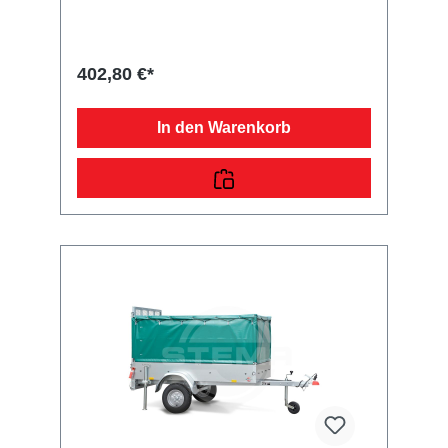
Standort Deutschland seit über 65 Jahren in
bester Qualität her. Unsere hauseigene
Planennäherei verarbeitet strapazierfähigen
und getesteten Planenstoff von ausgewählten
402,80 €*
Lieferanten. Sie erhalten ein langlebiges
Produkt, welches rückseitig zum Öffnen ist.
Die Befestigung erfolgt mit den 6 mm starken
In den Warenkorb
Expanderseil direkt an den Einhängeknöpfen
Ihrer Zink-Beplankung. Der Überhang beträgt
ca. 8 cm. Die Planenqualität unterscheidet
sich je nach Planenstoff. Der dazu
maßgerecht, passende Unterbau
(Hochspriegel) wird ebenfalls im Hause
STEMA hergestellt. Die Montage erfolgt in den
Kastenecken Ihres Pkw-Anhängers. Die Fahrt
mit aufgebautem Hochspriegel ist nur mit
geschlossener und arretierter Hochplane
zulässig! (Siehe auch Sicherheitshinweise in
Ihrer Allgemeinen Betriebserlaubnis!).
Angegebene Höhe ist immer ab Oberkante
Bordwand gemessen.