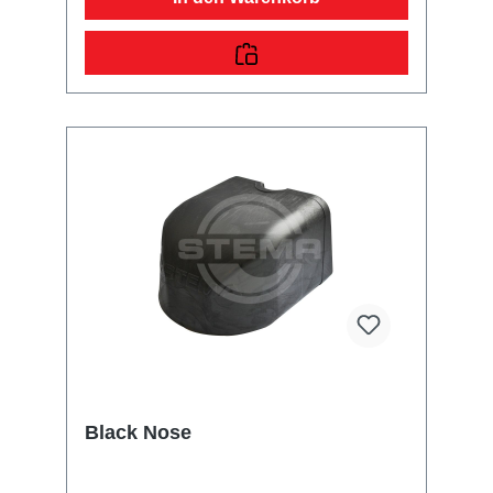
STLP 850). Im Lieferumfang sind die
passenden Normteile enthalten. ausziehbar
aus verzinktem Stahlblech keine Reduzierung
des Ladevolumen inkl. Montagematerial
Black Nose