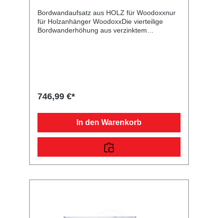
Bordwandaufsatz aus HOLZ für Woodoxxnur
für Holzanhänger WoodoxxDie vierteilige
Bordwanderhöhung aus verzinktem
Stahlblech dient zur Erhöhung Ihres
Kastenanhängers. Die klappbare Rückwand
ist mit den benötigten Scharnieren und
Verschlüssen ausgestattet. Bei der
angegebenen Höhe handelt es sich um das
Maß von der Oberkante Bordwand bis zur
Oberkante des Aufsatzes. Im Lieferumfang
746,99 €*
sind alle benötigten Normteile enthalten. Bitte
beachten Sie, dass bei einem Anhänger mit
10" Rädern und 26 cm hohen Bordwänden,
In den Warenkorb
der Anhänger erst unter Volllast ein stabiles
Fahrverhalten aufweist. Auf den
Bordwandaufsatz ist es nur noch gestattet
eine Flachplane oder Metalldeckel zu
montieren! Wir bieten Ihnen auch immer
wieder je nach Verfügbarkeit günstige
Retourenartikel als 2te Wahl Artikel an. Diese
können Kratzer oder kleine
Farbabweichungen haben, sind aber voll
funktionsfähig. Bitte beachten Sie, dass aber
alle nachträglichen Reklamationen in dieser