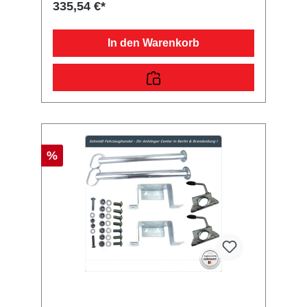
335,54 €*
Produkt, welches rückseitig zum Öffnen ist.
Die Befestigung erfolgt mit den 6 mm starken
Expanderseil direkt an den Einhängeknöpfen
In den Warenkorb
Ihrer Zink-Beplankung. Der Überhang beträgt
ca. 8 cm. Die Planenqualität unterscheidet
sich je nach Planenstoff. Der dazu
maßgerecht, passende Unterbau
(Hochspriegel) wird ebenfalls im Hause
STEMA hergestellt. Die Montage erfolgt in den
Kastenecken Ihres Pkw-Anhängers. Die Fahrt
mit aufgebautem Hochspriegel ist nur mit
geschlossener und arretierter Hochplane
%
zulässig! (Siehe auch Sicherheitshinweise in
Ihrer Allgemeinen Betriebserlaubnis!)
Angegebene Höhe ist immer ab Oberkante
Bordwand gemessen.