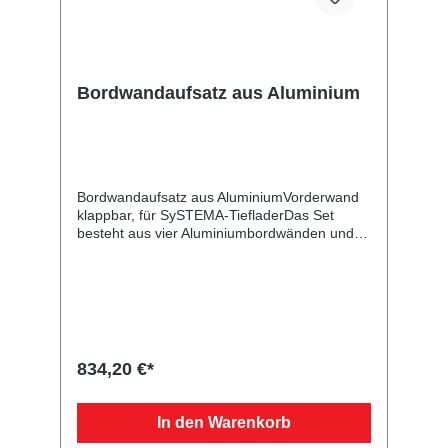
Bordwandaufsatz aus Aluminium
Bordwandaufsatz aus AluminiumVorderwand
klappbar, für SySTEMA-TiefladerDas Set
besteht aus vier Aluminiumbordwänden und
dient zur Erhöhung Ihres Kastenanhängers.
Die Rück- und Vorderwand mit Scharnieren
und Verschlüssen sind klappbar. Bei der
angegebenen Höhe handelt es sich um das
Maß von der Oberkante Bordwand bis zur
Oberkante des Aufsatzes. Im Lieferumfang
sind alle benötigten Normteile enthalten.
834,20 €*
In den Warenkorb