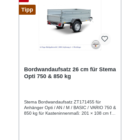
Tipp
Bordwandaufsatz 26 cm für Stema
Opti 750 & 850 kg
Stema Bordwandaufsatz ZT171455 für
Anhänger Opti / AN / M / BASIC / VARIO 750 &
850 kg für Kasteninnenmaß: 201 × 108 cm für
Kastenaußenmaß: 207 × 114 cm
Bordwandhöhe: 26 cm zum Nachrüsten auf
einen Kastenanhänger aus verzinktem
Stahlblech 4-teilig Rückwand klappbar inkl.