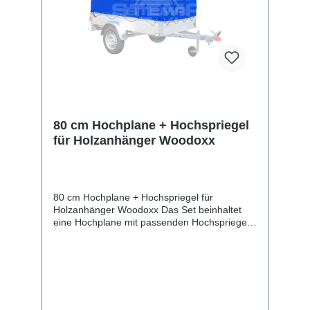
Bordwand gemessen.
80 cm Hochplane + Hochspriegel
für Holzanhänger Woodoxx
80 cm Hochplane + Hochspriegel für
Holzanhänger Woodoxx Das Set beinhaltet
eine Hochplane mit passenden Hochspriegel
(Gestell). Die UV-beständige
Wetterschutzplane stellt die Stema am
Standort Deutschland seit über 65 Jahren in
bester Qualität her. Unsere hauseigene
Planennäherei verarbeitet strapazierfähigen
und getesteten Planenstoff von ausgewählten
Lieferanten. Sie erhalten ein langlebiges