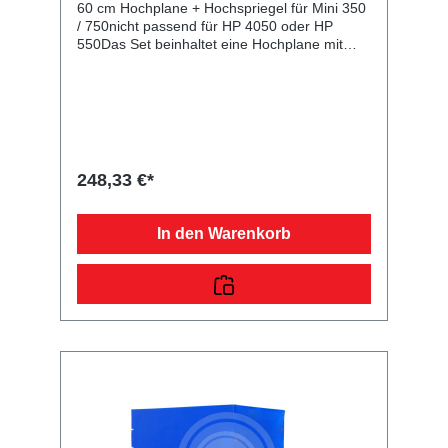
60 cm Hochplane + Hochspriegel für Mini 350
/ 750nicht passend für HP 4050 oder HP
550Das Set beinhaltet eine Hochplane mit
passenden Hochspriegel (Gestell). Die UV-
beständige Wetterschutzplane stellt die Stema
am Standort Deutschland seit über 65 Jahren
in bester Qualität her. Unsere hauseigene
Planennäherei verarbeitet strapazierfähigen
und getesteten Planenstoff von ausgewählten
Lieferanten. Sie erhalten ein langlebiges
248,33 €*
Produkt, welches rückseitig zum Öffnen ist.
Die Befestigung erfolgt mit den 6 mm starken
Expanderseil direkt an den Einhängeknöpfen
In den Warenkorb
Ihrer Zink-Beplankung. Der Überhang beträgt
ca. 8 cm. Die Planenqualität unterscheidet
sich je nach Planenstoff. Der dazu
maßgerecht, passende Unterbau
(Hochspriegel) wird ebenfalls im Hause
STEMA hergestellt. Die Montage erfolgt in den
Kastenecken Ihres Pkw-Anhängers. Die Fahrt
mit aufgebautem Hochspriegel ist nur mit
geschlossener und arretierter Hochplane
zulässig! (Siehe auch Sicherheitshinweise in
Ihrer Allgemeinen Betriebserlaubnis!).
Angegebene Höhe ist immer ab Oberkante