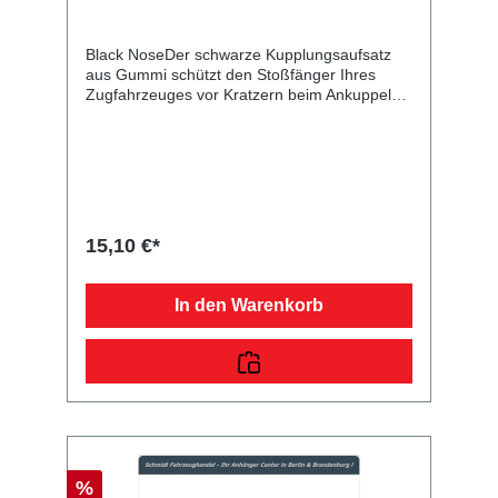
Black NoseDer schwarze Kupplungsaufsatz
aus Gummi schützt den Stoßfänger Ihres
Zugfahrzeuges vor Kratzern beim Ankuppeln
Ihres Anhängers. Er ist bruch- und reißfest,
sowie kälte- und hitzebeständig. Zusätzlich in
unserem Sortiment erhältlich ist eine
Schutzkappe für die Anhängerkupplung am
Auto mit der Art.-Nr. ZT00676, welche Sie
ebenfalls in unserem Onlineshop käuflich
erwerben können.
15,10 €*
In den Warenkorb
%