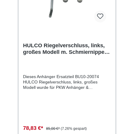
HULCO Riegelverschluss, links,
großes Modell m. Schmiernippel,
f. Terrax
Dieses Anhänger Ersatzteil BU10-20074
HULCO Riegelverschluss, links, großes
Modell wurde für PKW Anhänger &
Wohnwagen produziert. HULCO
Riegelverschluss, links, großes Modell m.
Schmiernippel, f. Terrax Lieferumfang:
HULCO Riegelverschluss, links, großes
Modell Vergleichsnummern: 20074
4054354097779 Sie erwerben mit diesem
Anhänger Ersatzteil ein Qualitätsprodukt zu
78,83 €*
85,00 €*
(7.26% gespart)
fairen Preisen für PKW Anhänger &