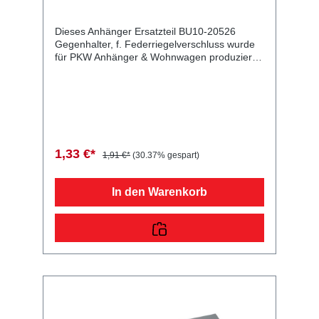
Dieses Anhänger Ersatzteil BU10-20526
Gegenhalter, f. Federriegelverschluss wurde
für PKW Anhänger & Wohnwagen produziert.
Gegenhalter, f. Federriegelverschluss Stahl
verzinkt Lieferumfang: Gegenhalter, f.
Federriegelverschluss Vergleichsnummern:
20526 4054354020630 Sie erwerben mit
diesem Anhänger Ersatzteil ein
Qualitätsprodukt zu fairen Preisen für PKW
Anhänger & Wohnwagen!
1,33 €*
1,91 €*
(30.37% gespart)
In den Warenkorb