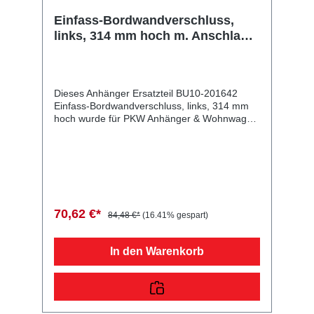
Einfass-Bordwandverschluss,
links, 314 mm hoch m. Anschlag,
Sicherung oben, Aluminium
eloxiert
Dieses Anhänger Ersatzteil BU10-201642
Einfass-Bordwandverschluss, links, 314 mm
hoch wurde für PKW Anhänger & Wohnwagen
produziert. Einfass-Bordwandverschluss, links,
314 mm hoch m. Anschlag, Sicherung oben,
Aluminium eloxiert Lieferumfang: Einfass-
Bordwandverschluss, links, 314 mm hoch
Vergleichsnummern: 201642 4054354016985
Sie erwerben mit diesem Anhänger Ersatzteil
ein Qualitätsprodukt zu fairen Preisen für PKW
70,62 €*
84,48 €*
(16.41% gespart)
Anhänger & Wohnwagen!
In den Warenkorb