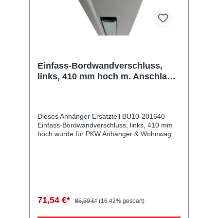
Einfass-Bordwandverschluss,
links, 410 mm hoch m. Anschlag,
Sicherung oben, Aluminium
eloxiert
Dieses Anhänger Ersatzteil BU10-201640
Einfass-Bordwandverschluss, links, 410 mm
hoch wurde für PKW Anhänger & Wohnwagen
produziert. Einfass-Bordwandverschluss, links,
410 mm hoch m. Anschlag, Sicherung oben,
Aluminium eloxiert Lieferumfang: Einfass-
Bordwandverschluss, links, 410 mm hoch
Vergleichsnummern: 201640 4054354016961
Sie erwerben mit diesem Anhänger Ersatzteil
ein Qualitätsprodukt zu fairen Preisen für PKW
71,54 €*
85,59 €*
(16.42% gespart)
Anhänger & Wohnwagen!