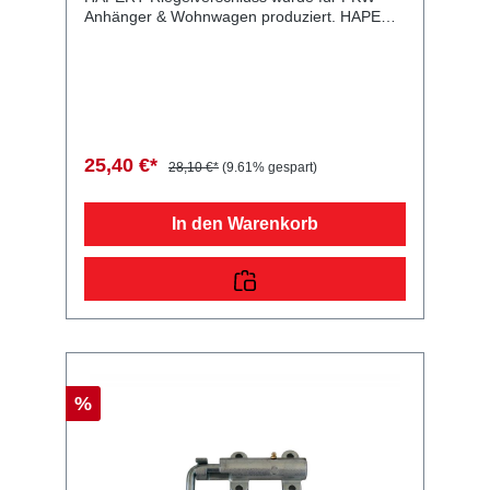
Anhänger & Wohnwagen produziert. HAPERT
Riegelverschluss m. schwarzem Knopf
Lieferumfang: HAPERT Riegelverschluss
Vergleichsnummern: 60532 4054354067390
Sie erwerben mit diesem Anhänger Ersatzteil
ein Qualitätsprodukt zu fairen Preisen für PKW
Anhänger & Wohnwagen!
25,40 €*
28,10 €*
(9.61% gespart)
In den Warenkorb
%