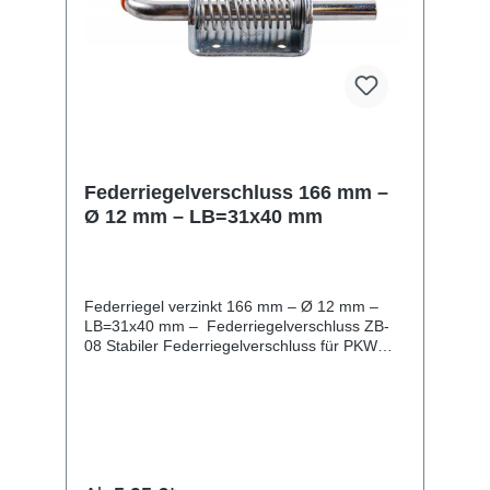
Federriegelverschluss 166 mm –
Ø 12 mm – LB=31x40 mm
Federriegel verzinkt 166 mm – Ø 12 mm –
LB=31x40 mm – Federriegelverschluss ZB-
08 Stabiler Federriegelverschluss für PKW
Anhänger & Wohnwagen Verzinkt – optimaler
Korrosionsschutz Einfache Montage dank
passgenauer Bohrungen Technische Daten:
Gesamtlänge (a): 166 mm Stiftdurchmesser
(b): 12 mm Stiftlänge (c): 31 mm
Anschraubmaß (e): 31 x 40 mm mit 6 mm
Bohrungen Flanschplatte (f): 74 x 40 mm