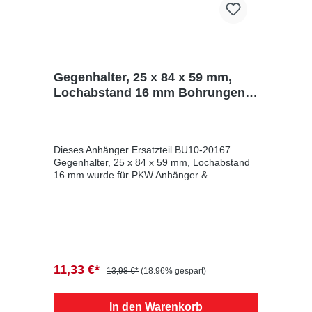
Gegenhalter, 25 x 84 x 59 mm,
Lochabstand 16 mm Bohrungen Ø
5 mm, f. Einfass-
Bordwandverschluss
Dieses Anhänger Ersatzteil BU10-20167
Gegenhalter, 25 x 84 x 59 mm, Lochabstand
16 mm wurde für PKW Anhänger &
Wohnwagen produziert. Gegenhalter, 25 x 84
x 59 mm, Lochabstand 16 mm Bohrungen Ø 5
mm, f. Einfass-Bordwandverschluss
Lieferumfang: Gegenhalter, 25 x 84 x 59 mm,
Lochabstand 16 mm Vergleichsnummern:
20167 4054354017029 Sie erwerben mit
diesem Anhänger Ersatzteil ein
11,33 €*
13,98 €*
(18.96% gespart)
Qualitätsprodukt zu fairen Preisen für PKW
Anhänger & Wohnwagen!
In den Warenkorb