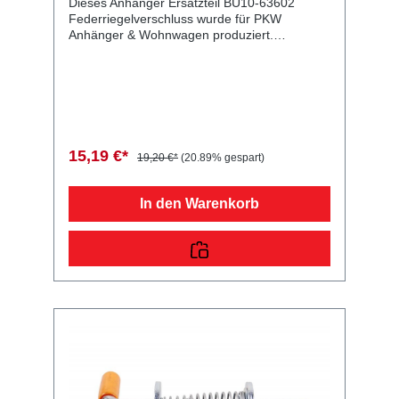
Dieses Anhänger Ersatzteil BU10-63602
Federriegelverschluss wurde für PKW
Anhänger & Wohnwagen produziert.
Federriegelverschluss 165x76x40 mm
Rostfrei Lieferumfang: Federriegelverschluss
Vergleichsnummern: 63602 4054354078402
Sie erwerben mit diesem Anhänger Ersatzteil
ein Qualitätsprodukt zu fairen Preisen für PKW
Anhänger & Wohnwagen!
15,19 €*
19,20 €*
(20.89% gespart)
In den Warenkorb