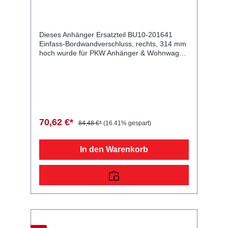
Anschlag, Sicherung oben,
Aluminium eloxiert
Dieses Anhänger Ersatzteil BU10-201641
Einfass-Bordwandverschluss, rechts, 314 mm
hoch wurde für PKW Anhänger & Wohnwagen
produziert. Einfass-Bordwandverschluss,
rechts, 314 mm hoch m. Anschlag, Sicherung
oben, Aluminium eloxiert Lieferumfang:
Einfass-Bordwandverschluss, rechts, 314 mm
hoch Vergleichsnummern: 201641
4054354016978 Sie erwerben mit diesem
Anhänger Ersatzteil ein Qualitätsprodukt zu
70,62 €*
84,48 €*
(16.41% gespart)
fairen Preisen für PKW Anhänger &
Wohnwagen!
In den Warenkorb