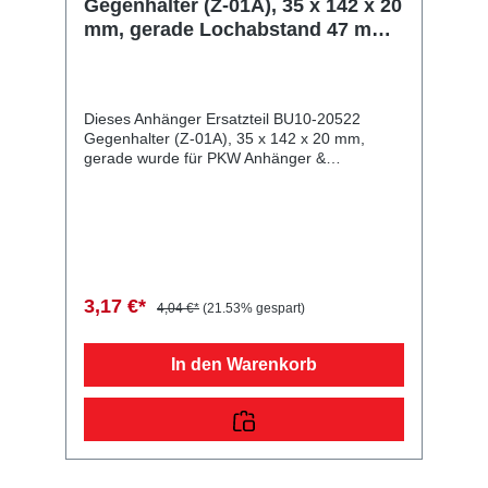
Gegenhalter (Z-01A), 35 x 142 x 20
mm, gerade Lochabstand 47 mm,
Bohrungen Ø 5 mm
Dieses Anhänger Ersatzteil BU10-20522
Gegenhalter (Z-01A), 35 x 142 x 20 mm,
gerade wurde für PKW Anhänger &
Wohnwagen produziert. Gegenhalter (Z-01A),
35 x 142 x 20 mm, gerade Lochabstand 47
mm, Bohrungen Ø 5 mm Lieferumfang:
Gegenhalter (Z-01A), 35 x 142 x 20 mm,
gerade Vergleichsnummern: 20522
4054354020593 Sie erwerben mit diesem
Anhänger Ersatzteil ein Qualitätsprodukt zu
3,17 €*
4,04 €*
(21.53% gespart)
fairen Preisen für PKW Anhänger &
Wohnwagen!
In den Warenkorb