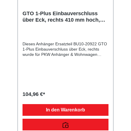
GTO 1-Plus Einbauverschluss
über Eck, rechts 410 mm hoch,
Lichtebreite 25,5 mm, Aluminium
Dieses Anhänger Ersatzteil BU10-20922 GTO
1-Plus Einbauverschluss über Eck, rechts
wurde für PKW Anhänger & Wohnwagen
produziert. GTO 1-Plus Einbauverschluss
über Eck, rechts 410 mm hoch, Lichtebreite
25,5 mm, Aluminium Lieferumfang: GTO 1-
Plus Einbauverschluss über Eck, rechts
Vergleichsnummern: 20922 4054354021866
Sie erwerben mit diesem Anhänger Ersatzteil
ein Qualitätsprodukt zu fairen Preisen für PKW
104,96 €*
Anhänger & Wohnwagen!
In den Warenkorb