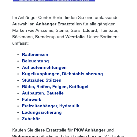
Im Anhänger Center Berlin finden Sie eine umfassende
Auswahl an
Anhänger Ersatzteilen
für alle gängigen
Marken wie Anssems, Stema, Saris, Eduard, Humbaur,
Böckmann, Brenderup und
Westfalia
. Unser Sortiment
umfasst:
Radbremsen
Beleuchtung
Auflaufeinrichtungen
Kugelkupplungen, Diebstahlsicherung
Stützräder, Stützen
Räder, Reifen, Felgen, Kotflügel
Aufbauten, Bauteile
Fahrwerk
Freizeitanhänger, Hydraulik
Ladungssicherung
Zubehör
Kaufen Sie diese Ersatzteile für
PKW Anhänger
und
Wohnwagen
günstig und direkt online bei uns. Wir bieten