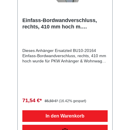
Einfass-Bordwandverschluss,
rechts, 410 mm hoch m.
Anschlag, Sicherung oben,
Aluminium eloxiert
Dieses Anhänger Ersatzteil BU10-20164
Einfass-Bordwandverschluss, rechts, 410 mm
hoch wurde für PKW Anhänger & Wohnwagen
produziert. Einfass-Bordwandverschluss,
rechts, 410 mm hoch m. Anschlag, Sicherung
oben, Aluminium eloxiert Lieferumfang:
Einfass-Bordwandverschluss, rechts, 410 mm
hoch Vergleichsnummern: 20164
4054354016954 Sie erwerben mit diesem
Anhänger Ersatzteil ein Qualitätsprodukt zu
71,54 €*
85,59 €*
(16.42% gespart)
fairen Preisen für PKW Anhänger &
Wohnwagen!
In den Warenkorb