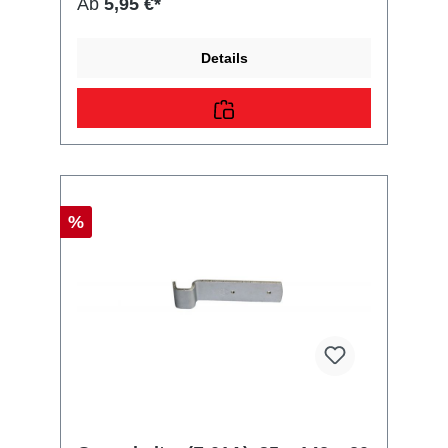
Ab
5,95 €*
Oberfläche: verzinkt Lieferumfang: 1x
Federriegel verzinkt 166 mm – Ø 12 mm –
LB=31x40 mm Vergleichsnummern: 996259,
Details
3552031, 20513, 40321, 10030261 📦 Sofort
lieferbar | 🛠️ Robuste Ausführung | 🚚 Ideal für
PKW Anhänger & Wohnwagen
%