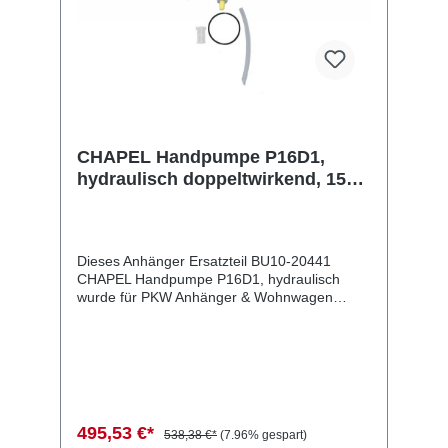
CHAPEL Handpumpe P16D1,
hydraulisch doppeltwirkend, 15
cm³ Volumen, 200 bar, 3/8 Zoll
Dieses Anhänger Ersatzteil BU10-20441
CHAPEL Handpumpe P16D1, hydraulisch
wurde für PKW Anhänger & Wohnwagen
produziert. CHAPEL Handpumpe P16D1,
hydraulisch doppeltwirkend, 15 cm³ Volumen,
200 bar, 3/8 Zoll Lieferumfang: CHAPEL
Handpumpe P16D1, hydraulisch
Vergleichsnummern: 20441 4054354020067
Sie erwerben mit diesem Anhänger Ersatzteil
ein Qualitätsprodukt zu fairen Preisen für PKW
495,53 €*
538,38 €*
(7.96% gespart)
Anhänger & Wohnwagen!