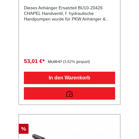
Dieses Anhänger Ersatzteil BU10-20426
CHAPEL Handventil, f. hydraulische
Handpumpen wurde für PKW Anhänger &
Wohnwagen produziert. CHAPEL Handventil,
f. hydraulische Handpumpen m. Gewinde 3/8
Zoll, Dichtring, Kugel Lieferumfang: CHAPEL
Handventil, f. hydraulische Handpumpen
Vergleichsnummern: 20426 4054354019917
Sie erwerben mit diesem Anhänger Ersatzteil
ein Qualitätsprodukt zu fairen Preisen für PKW
53,01 €*
55,00 €*
(3.62% gespart)
Anhänger & Wohnwagen!
In den Warenkorb
%