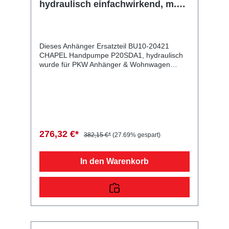
hydraulisch einfachwirkend, m.
Doppelhub, 20 cm³ Vol., 160 bar
Dieses Anhänger Ersatzteil BU10-20421
CHAPEL Handpumpe P20SDA1, hydraulisch
wurde für PKW Anhänger & Wohnwagen
produziert. CHAPEL Handpumpe P20SDA1,
hydraulisch einfachwirkend, m. Doppelhub, 20
cm³ Vol., 160 bar Lieferumfang: CHAPEL
Handpumpe P20SDA1, hydraulisch
Vergleichsnummern: 20421 4054354019849
Sie erwerben mit diesem Anhänger Ersatzteil
ein Qualitätsprodukt zu fairen Preisen für PKW
276,32 €*
382,15 €*
(27.69% gespart)
Anhänger & Wohnwagen!
In den Warenkorb