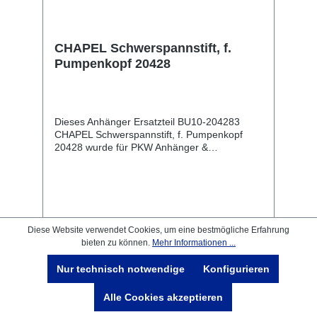
CHAPEL Schwerspannstift, f.
Pumpenkopf 20428
Dieses Anhänger Ersatzteil BU10-204283
CHAPEL Schwerspannstift, f. Pumpenkopf
20428 wurde für PKW Anhänger &
Wohnwagen produziert. CHAPEL
Schwerspannstift, f. Pumpenkopf 20428
Lieferumfang: CHAPEL Schwerspannstift, f.
Pumpenkopf 20428 Vergleichsnummern:
204283 4054354069301 Sie erwerben mit
diesem Anhänger Ersatzteil ein
Diese Website verwendet Cookies, um eine bestmögliche Erfahrung
Qualitätsprodukt zu fairen Preisen für PKW
5,36 €*
bieten zu können.
Mehr Informationen ...
6,49 €*
(17.41% gespart)
Anhänger & Wohnwagen!
Nur technisch notwendige
Konfigurieren
In den Warenkorb
Alle Cookies akzeptieren