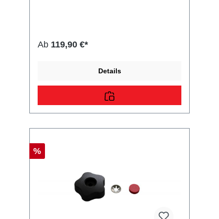
hydraulisch, einfachwirkend, 20 cm³ Vol., 150
bar Lieferumfang: CHAPEL (Not-) Handpumpe
PL20S, Leitungseinbau Vergleichsnummern:
20439 4054354020043 Sie erwerben mit
diesem Anhänger Ersatzteil ein
Ab
119,90 €*
Qualitätsprodukt zu fairen Preisen für PKW
Anhänger & Wohnwagen!
Details
%