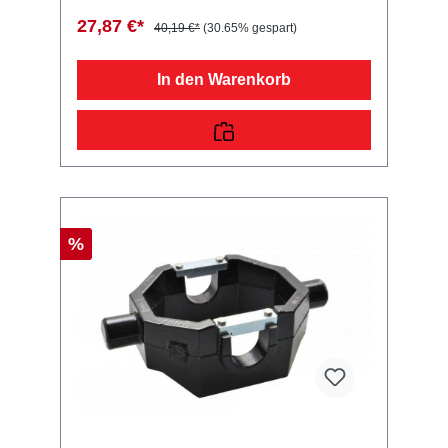
fairen Preisen für PKW Anhänger &
27,87 €*
40,19 €*
(30.65% gespart)
Wohnwagen!
In den Warenkorb
%