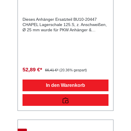
Dieses Anhänger Ersatzteil BU10-20447
CHAPEL Lagerschale 125.S, z. Anschweißen,
Ø 25 mm wurde für PKW Anhänger &
Wohnwagen produziert. CHAPEL Lagerschale
125.S, z. Anschweißen, Ø 25 mm
Lieferumfang: CHAPEL Lagerschale 125.S, z.
Anschweißen, Ø 25 mm Vergleichsnummern:
20447 4054354020135 Sie erwerben mit
diesem Anhänger Ersatzteil ein
Qualitätsprodukt zu fairen Preisen für PKW
52,89 €*
66,41 €*
(20.36% gespart)
Anhänger & Wohnwagen!
In den Warenkorb