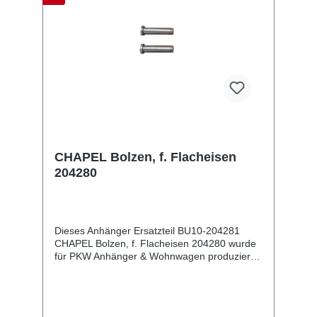
CHAPEL Bolzen, f. Flacheisen
204280
Dieses Anhänger Ersatzteil BU10-204281
CHAPEL Bolzen, f. Flacheisen 204280 wurde
für PKW Anhänger & Wohnwagen produziert.
CHAPEL Bolzen, f. Flacheisen 204280
Lieferumfang: CHAPEL Bolzen, f. Flacheisen
204280 Vergleichsnummern: 204281
4054354069288 Sie erwerben mit diesem