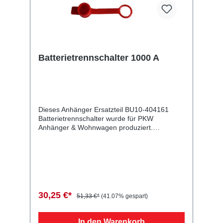
Batterietrennschalter 1000 A
Dieses Anhänger Ersatzteil BU10-404161
Batterietrennschalter wurde für PKW
Anhänger & Wohnwagen produziert.
Batterietrennschalter 1000 A Lieferumfang:
Batterietrennschalter Vergleichsnummern:
404161 4054354102046 Sie erwerben mit
diesem Anhänger Ersatzteil ein
Qualitätsprodukt zu fairen Preisen für PKW
Anhänger & Wohnwagen!
30,25 €*
51,33 €*
(41.07% gespart)
In den Warenkorb