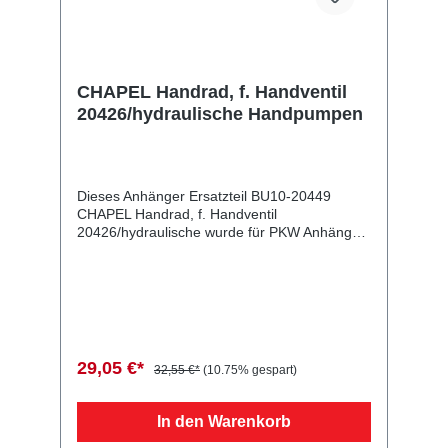
CHAPEL Handrad, f. Handventil
20426/hydraulische Handpumpen
Dieses Anhänger Ersatzteil BU10-20449
CHAPEL Handrad, f. Handventil
20426/hydraulische wurde für PKW Anhänger
& Wohnwagen produziert. CHAPEL Handrad,
f. Handventil 20426/hydraulische
Handpumpen Lieferumfang: CHAPEL
Handrad, f. Handventil 20426/hydraulische
Vergleichsnummern: 20449 4054354020159
Sie erwerben mit diesem Anhänger Ersatzteil
ein Qualitätsprodukt zu fairen Preisen für PKW
29,05 €*
32,55 €*
(10.75% gespart)
Anhänger & Wohnwagen!
In den Warenkorb