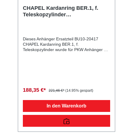
CHAPEL Kardanring BER.1, f.
Teleskopzylinder
20413/20430/20431/20432/20433/2
0434
Dieses Anhänger Ersatzteil BU10-20417
CHAPEL Kardanring BER.1, f.
Teleskopzylinder wurde für PKW Anhänger &
Wohnwagen produziert. CHAPEL Kardanring
BER.1, f. Teleskopzylinder
20413/20430/20431/20432/20433/20434
Lieferumfang: CHAPEL Kardanring BER.1, f.
Teleskopzylinder Vergleichsnummern: 20417
4054354019801 Sie erwerben mit diesem
Anhänger Ersatzteil ein Qualitätsprodukt zu
188,35 €*
221,46 €*
(14.95% gespart)
fairen Preisen für PKW Anhänger &
Wohnwagen!
In den Warenkorb