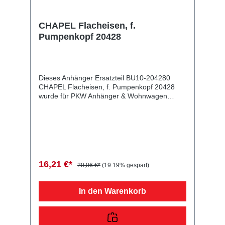
CHAPEL Flacheisen, f.
Pumpenkopf 20428
Dieses Anhänger Ersatzteil BU10-204280
CHAPEL Flacheisen, f. Pumpenkopf 20428
wurde für PKW Anhänger & Wohnwagen
produziert. CHAPEL Flacheisen, f.
Pumpenkopf 20428 Lieferumfang: CHAPEL
Flacheisen, f. Pumpenkopf 20428
Vergleichsnummern: 204280 4054354019948
Sie erwerben mit diesem Anhänger Ersatzteil
ein Qualitätsprodukt zu fairen Preisen für PKW
Anhänger & Wohnwagen!
16,21 €*
20,06 €*
(19.19% gespart)
In den Warenkorb