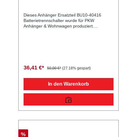
Dieses Anhänger Ersatzteil BU10-40416
Batterietrennschalter wurde für PKW
Anhänger & Wohnwagen produziert.
Batterietrennschalter 300 A Lieferumfang:
Batterietrennschalter Vergleichsnummern:
40416 4054354033067 Sie erwerben mit
diesem Anhänger Ersatzteil ein
Qualitätsprodukt zu fairen Preisen für PKW
Anhänger & Wohnwagen!
36,41 €*
50,00 €*
(27.18% gespart)
In den Warenkorb
%