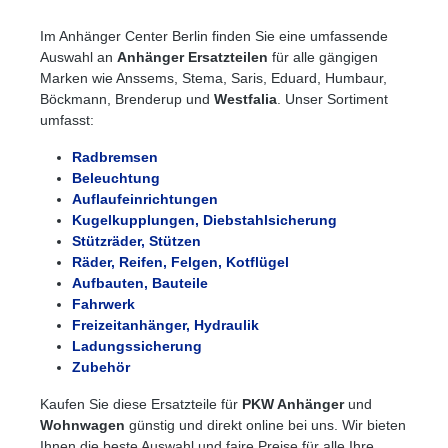
Im Anhänger Center Berlin finden Sie eine umfassende
Auswahl an
Anhänger Ersatzteilen
für alle gängigen
Marken wie Anssems, Stema, Saris, Eduard, Humbaur,
Böckmann, Brenderup und
Westfalia
. Unser Sortiment
umfasst:
Radbremsen
Beleuchtung
Auflaufeinrichtungen
Kugelkupplungen, Diebstahlsicherung
Stützräder, Stützen
Räder, Reifen, Felgen, Kotflügel
Aufbauten, Bauteile
Fahrwerk
Freizeitanhänger, Hydraulik
Ladungssicherung
Zubehör
Kaufen Sie diese Ersatzteile für
PKW Anhänger
und
Wohnwagen
günstig und direkt online bei uns. Wir bieten
Ihnen die beste Auswahl und faire Preise für alle Ihre