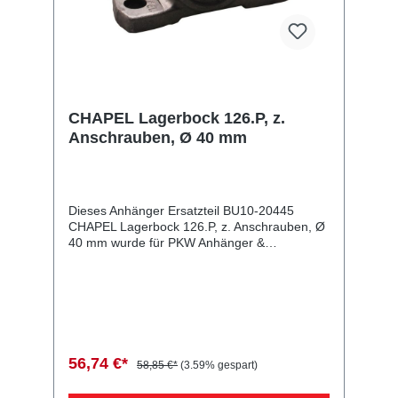
CHAPEL Lagerbock 126.P, z.
Anschrauben, Ø 40 mm
Dieses Anhänger Ersatzteil BU10-20445
CHAPEL Lagerbock 126.P, z. Anschrauben, Ø
40 mm wurde für PKW Anhänger &
Wohnwagen produziert. CHAPEL Lagerbock
126.P, z. Anschrauben, Ø 40 mm
Lieferumfang: CHAPEL Lagerbock 126.P, z.
Anschrauben, Ø 40 mm Vergleichsnummern:
20445 4054354020111 Sie erwerben mit
diesem Anhänger Ersatzteil ein
Qualitätsprodukt zu fairen Preisen für PKW
56,74 €*
58,85 €*
(3.59% gespart)
Anhänger & Wohnwagen!