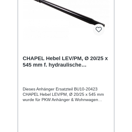
CHAPEL Hebel LEV/PM, Ø 20/25 x
545 mm f. hydraulische
Handpumpen
Dieses Anhänger Ersatzteil BU10-20423
CHAPEL Hebel LEV/PM, Ø 20/25 x 545 mm
wurde für PKW Anhänger & Wohnwagen
produziert. CHAPEL Hebel LEV/PM, Ø 20/25 x
545 mm f. hydraulische Handpumpen
Lieferumfang: CHAPEL Hebel LEV/PM, Ø
20/25 x 545 mm Vergleichsnummern: 20423
4054354019863 Sie erwerben mit diesem
Anhänger Ersatzteil ein Qualitätsprodukt zu