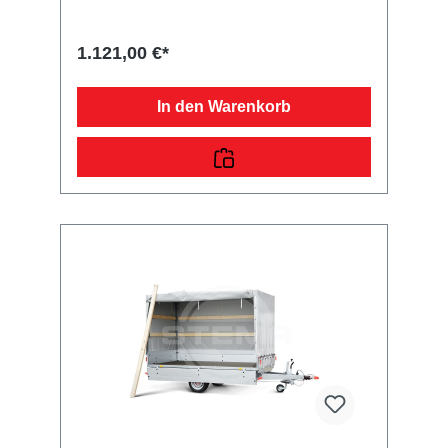
in bester Qualität her. Unsere hauseigene
Planennäherei verarbeitet im Bereich *
PREMIUM * strapazierfähigen und getesteten
1.121,00 €*
Planenstoff von ausgewählten Lieferanten. Sie
erhalten ein langlebiges Produkt, welches
Dank der seitlich genieteten Zollbänder mit
In den Warenkorb
Verschlüssen vierseitig zum Öffnen ist. Der
Planenstoff besteht aus Polyestergewebe mit
PVC-Beschichtung. Zur Verminderung der
Schmutzanhaftung ist die glänzende Seite
außen. Die Innenseite ist matt und durch die
stabilisierende Gewebeeinlage strukturiert.
Eine weitere beeindruckende Eigenschaften,
was durch das reißfeste Material
hervorgerufen wird, ist eine Beständigkeit bei
Kälte von bis zu -40 Grad und bei Wärme von
bis zu +70 Grad. Unsere * PREMIUM * Planen
werden genäht und geschweißt, sodass kein
Wasser in die Ladefläche eindringen kann. Die
Befestigung erfolgt mit den 8 mm starken
Expanderseil entweder direkt an den
Einhängeknöpfen Ihrer Zink- bzw. mittels
Planenhaken an Ihrer ALU-Beplankung. Der
dazu maßgerecht, passende * PREMIUM *
Unterbau (Hochspriegel) wird ebenfalls im