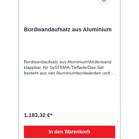
Bordwandaufsatz aus Aluminium
Bordwandaufsatz aus AluminiumVorderwand
klappbar, für SySTEMA-TiefladerDas Set
besteht aus vier Aluminiumbordwänden und
dient zur Erhöhung Ihres Kastenanhängers.
Die Rück- und Vorderwand mit Scharnieren
und Verschlüssen sind klappbar. Bei der
angegebenen Höhe handelt es sich um das
Maß von der Oberkante Bordwand bis zur
Oberkante des Aufsatzes. Im Lieferumfang
sind alle benötigten Normteile enthalten.
1.183,32 €*
In den Warenkorb