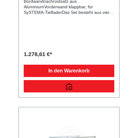
Bordwandnachrüstsatz aus
AluminiumVorderwand klappbar, für
SySTEMA-TiefladerDas Set besteht aus vier
Aluminiumbordwänden und ist zum
Nachrüsten Ihres Plattformanhängers
vorgesehen. Danach haben Sie zahlreiche
Möglichkeiten weiteres Zubehör wie
Flachplane, Hochplane mit -spriegel usw. zu
montieren. Die Rückwand mit Scharnieren
und Verschlüssen ist klappbar. Bei der
1.278,61 €*
angegebenen Höhe handelt es sich um das
Maß von der Plattform bis zur Oberkante der
Bordwand. Im Lieferumfang sind alle
In den Warenkorb
benötigten Normteile enthalten. Bei Anhänger
mit Federstecker und PVC-
Sicherungsbändchen (Einsatz bis 07/2013)
müssen zusätzliche Bohrungen vorgenommen
werden.