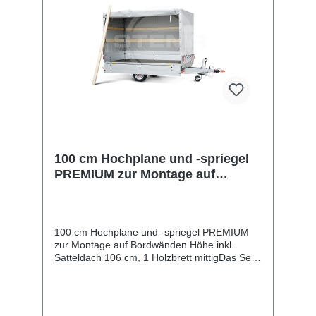
100 cm Hochplane und -spriegel
PREMIUM zur Montage auf
Bordwänden
100 cm Hochplane und -spriegel PREMIUM
zur Montage auf Bordwänden Höhe inkl.
Satteldach 106 cm, 1 Holzbrett mittigDas Set
beinhaltet eine * PREMIUM * Hochplane mit
passenden Hochspriegel (Gestell). Die UV-
beständige Wetterschutzplane stellt die Stema
am Standort Deutschland seit über 65 Jahren