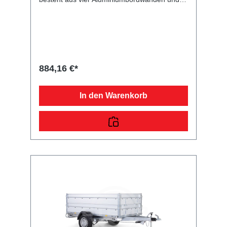
dient zur Erhöhung Ihres Kastenanhängers.
Durch die mitgelieferten Scharniere und
Verschlüsse sind alle Seiten klappbar. Bei der
angegebenen Höhe handelt es sich um das
Maß von der Oberkante Bordwand bis zur
Oberkante des Aufsatzes. Im Lieferumfang
sind alle benötigten Normteile enthalten.
884,16 €*
In den Warenkorb