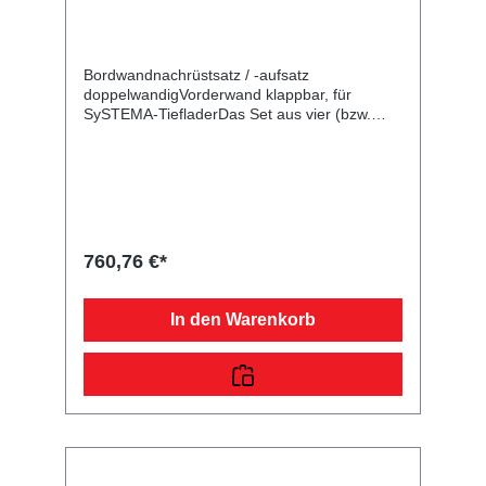
Bordwandnachrüstsatz / -aufsatz
doppelwandigVorderwand klappbar, für
SySTEMA-TiefladerDas Set aus vier (bzw.
drei) doppelwandigen verzinkten Bordwänden
ist zum Nachrüsten Ihres Plattformanhängers
vorgesehen oder kann auf eine bereits
montierte Bordwand montiert werden. Danach
haben Sie zahlreiche Möglichkeiten weiteres
Zubehör wie Flachplane, Hochplane mit -
spriegel usw. zu verwenden. Die Rück- und
760,76 €*
Vorderwand mit Scharnieren und
Verschlüssen sind klappbar. Bei der
angegebenen Höhe handelt es sich um das
In den Warenkorb
Maß von der Plattform bis zur Oberkante der
Bordwand bzw. von der Oberkante Bordwand
bis zur Oberkante des Aufsatzes. Im
Lieferumfang sind alle benötigten Normteile
enthalten. Bei Anhänger mit Federstecker und
PVC-Sicherungsbändchen (Einsatz bis
07/2013) müssen zusätzliche Bohrungen
vorgenommen werden.