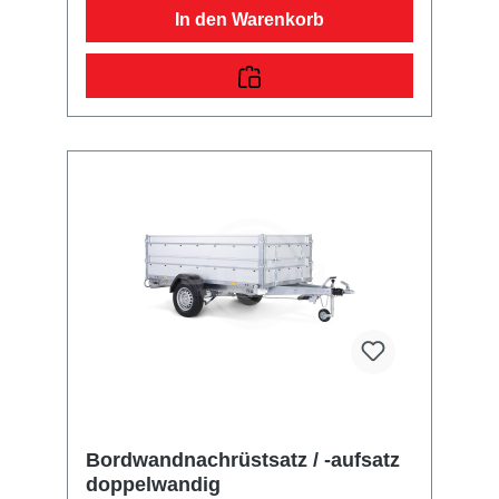
angegebenen Höhe handelt es sich um das
In den Warenkorb
Maß von der Plattform bis zur Oberkante der
Bordwand bzw. von der Oberkante Bordwand
bis zur Oberkante des Aufsatzes. Im
Lieferumfang sind alle benötigten Normteile
enthalten. Bei Anhänger mit Federstecker und
PVC-Sicherungsbändchen (Einsatz bis
07/2013) müssen zusätzliche Bohrungen
vorgenommen werden.
Bordwandnachrüstsatz / -aufsatz
doppelwandig