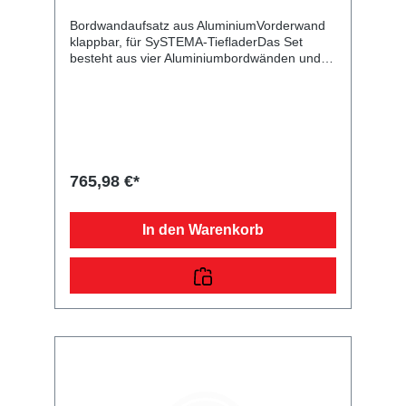
Bordwandaufsatz aus AluminiumVorderwand
klappbar, für SySTEMA-TiefladerDas Set
besteht aus vier Aluminiumbordwänden und
dient zur Erhöhung Ihres Kastenanhängers.
Die Rück- und Vorderwand mit Scharnieren
und Verschlüssen sind klappbar. Bei der
angegebenen Höhe handelt es sich um das
Maß von der Oberkante Bordwand bis zur
Oberkante des Aufsatzes. Im Lieferumfang
sind alle benötigten Normteile enthalten.
765,98 €*
In den Warenkorb