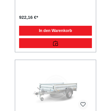
Möglichkeiten weiteres Zubehör wie
Flachplane, Hochplane mit -spriegel usw. zu
montieren. Die Rückwand mit Scharnieren
und Verschlüssen ist klappbar. Bei der
922,16 €*
angegebenen Höhe handelt es sich um das
Maß von der Plattform bis zur Oberkante der
Bordwand. Im Lieferumfang sind alle
In den Warenkorb
benötigten Normteile enthalten. Bei Anhänger
mit Federstecker und PVC-
Sicherungsbändchen (Einsatz bis 07/2013)
müssen zusätzliche Bohrungen vorgenommen
werden.