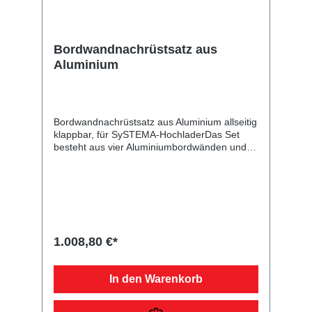
Bordwandnachrüstsatz aus
Aluminium
Bordwandnachrüstsatz aus Aluminium allseitig
klappbar, für SySTEMA-HochladerDas Set
besteht aus vier Aluminiumbordwänden und
ist zum Nachrüsten Ihres Plattformanhängers
vorgesehen. Danach haben Sie zahlreiche
Möglichkeiten weiteres Zubehör wie
Flachplane, Hochplane mit -spriegel usw. zu
montieren. Die Rückwand mit Scharnieren
und Verschlüssen ist klappbar. Bei der
angegebenen Höhe handelt es sich um das
1.008,80 €*
Maß von der Plattform bis zur Oberkante der
Bordwand. Im Lieferumfang sind alle
benötigten Normteile enthalten. Bei Anhänger
In den Warenkorb
mit Federstecker und PVC-
Sicherungsbändchen (Einsatz bis 07/2013)
müssen zusätzliche Bohrungen vorgenommen