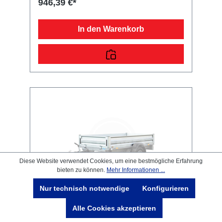
946,39 €*
angegebenen Höhe handelt es sich um das
Maß von der Plattform bis zur Oberkante der
Bordwand. Im Lieferumfang sind alle
In den Warenkorb
benötigten Normteile enthalten. Bei Anhänger
mit Federstecker und PVC-
Sicherungsbändchen (Einsatz bis 07/2013)
müssen zusätzliche Bohrungen vorgenommen
werden.
Diese Website verwendet Cookies, um eine bestmögliche Erfahrung
bieten zu können.
Mehr Informationen ...
Nur technisch notwendige
Konfigurieren
Alle Cookies akzeptieren