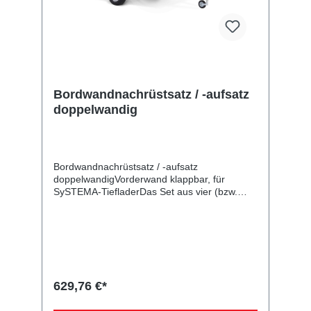
Bordwandnachrüstsatz / -aufsatz
doppelwandig
Bordwandnachrüstsatz / -aufsatz
doppelwandigVorderwand klappbar, für
SySTEMA-TiefladerDas Set aus vier (bzw.
drei) doppelwandigen verzinkten Bordwänden
ist zum Nachrüsten Ihres Plattformanhängers
vorgesehen oder kann auf eine bereits
montierte Bordwand montiert werden. Danach
haben Sie zahlreiche Möglichkeiten weiteres
Zubehör wie Flachplane, Hochplane mit -
spriegel usw. zu verwenden. Die Rück- und
629,76 €*
Vorderwand mit Scharnieren und
Verschlüssen sind klappbar. Bei der