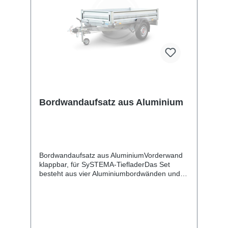
Bordwandaufsatz aus Aluminium
Bordwandaufsatz aus AluminiumVorderwand
klappbar, für SySTEMA-TiefladerDas Set
besteht aus vier Aluminiumbordwänden und
dient zur Erhöhung Ihres Kastenanhängers.
Die Rück- und Vorderwand mit Scharnieren
und Verschlüssen sind klappbar. Bei der
angegebenen Höhe handelt es sich um das
Maß von der Oberkante Bordwand bis zur