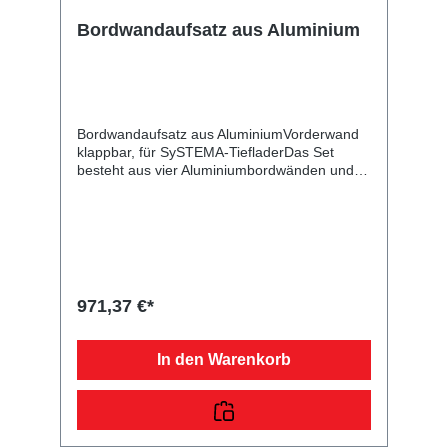
Bordwandaufsatz aus Aluminium
Bordwandaufsatz aus AluminiumVorderwand
klappbar, für SySTEMA-TiefladerDas Set
besteht aus vier Aluminiumbordwänden und
dient zur Erhöhung Ihres Kastenanhängers.
Die Rück- und Vorderwand mit Scharnieren
und Verschlüssen sind klappbar. Bei der
angegebenen Höhe handelt es sich um das
Maß von der Oberkante Bordwand bis zur
Oberkante des Aufsatzes. Im Lieferumfang
sind alle benötigten Normteile enthalten.
971,37 €*
In den Warenkorb