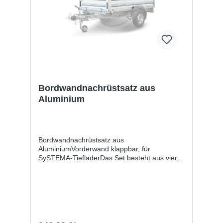
Bordwandnachrüstsatz aus
Aluminium
Bordwandnachrüstsatz aus
AluminiumVorderwand klappbar, für
SySTEMA-TiefladerDas Set besteht aus vier
Aluminiumbordwänden und ist zum
Nachrüsten Ihres Plattformanhängers
vorgesehen. Danach haben Sie zahlreiche
Möglichkeiten weiteres Zubehör wie
Flachplane, Hochplane mit -spriegel usw. zu
montieren. Die Rückwand mit Scharnieren
und Verschlüssen ist klappbar. Bei der