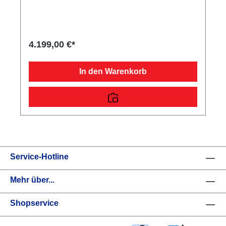
feuerverzinktschraub-geschweißtes
FahrgestellKunststoff-Kratzschutz auf
ZugkugelkupplungLadefläche und
Bodendurchgängiger, rutschhemmender und
wasserfester Siebdruckholzboden15 mm starkRäder
4.199,00 €*
und Achsenrobuste Gummifederachsewartungsfreie
Kompaktradlagermit Spritzschutzlappen
ausgestattetVerzurr- und
In den Warenkorb
SicherungsmöglichkeitenZahlreiche Verzurrpunkte
an der 2-seitigen RelingLichttechnische
Einrichtungenmoderne Multifunktionsbeleuchtungmit
Rückfahrscheinwerfermit Nebelschlussleuchtemit
Umrissleuchten für mehr Sicherheit13-poliger
Stecker, EG-AusstattungAuffahrrampen und -
schächteinklusive Auffahrrampe
Service-Hotline
Mehr über...
Shopservice