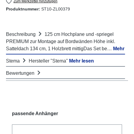
Zum Merkzettel hinzufügen
Produktnummer:
ST10-ZL00379
Beschreibung
125 cm Hochplane und -spriegel
PREMIUM zur Montage auf Bordwänden Höhe inkl.
Satteldach 134 cm, 1 Holzbrett mittigDas Set be…
Mehr
Stema
Hersteller "Stema"
Mehr lesen
Bewertungen
Produktgalerie überspringen
passende Anhänger