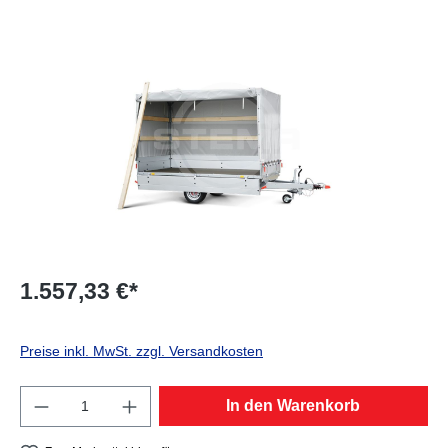
Bildergalerie überspringen
1.557,33 €*
Preise inkl. MwSt. zzgl. Versandkosten
Produkt Anzahl: Gib den gewünschten Wert e
In den Warenkorb