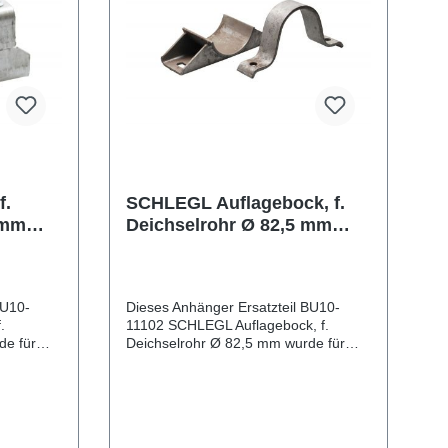
f.
SCHLEGL Auflagebock, f.
 mm
Deichselrohr Ø 82,5 mm
, m.
Lochabstand 160 mm, Höhe
15 mm
BU10-
Dieses Anhänger Ersatzteil BU10-
.
11102 SCHLEGL Auflagebock, f.
de für
Deichselrohr Ø 82,5 mm wurde für
en
PKW Anhänger & Wohnwagen
produziert. SCHLEGL Auflagebock, f.
chabstand
Deichselrohr Ø 82,5 mm Lochabstand
ial
160 mm, Höhe 15 mm Lieferumfang:
bock, f.
SCHLEGL Auflagebock, f. Deichselrohr