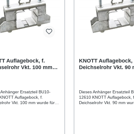
T Auflagebock, f.
KNOTT Auflagebock, 
hselrohr Vkt. 100 mm
Deichselrohr Vkt. 90
abstand 160 mm, m.
Lochabstand 160 mm
aubenmaterial
Schraubenmaterial
 Anhänger Ersatzteil BU10-
Dieses Anhänger Ersatzteil 
KNOTT Auflagebock, f.
12610 KNOTT Auflagebock, f
elrohr Vkt. 100 mm wurde für
Deichselrohr Vkt. 90 mm wur
nhänger & Wohnwagen
PKW Anhänger & Wohnwag
flagebock, f.
produziert. KNOTT Auflagebock, f.
elrohr Vkt. 100 mm
Deichselrohr Vkt. 90 mm Lo
stand 160 mm, m.
160 mm, m. Schraubenmater
terial Lieferumfang:
Lieferumfang: KNOTT Auflage