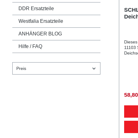
DDR Ersatzteile
SCHL
Deic
Westfalia Ersatzteile
Loch
15 
ANHÄNGER BLOG
Dieses
Hilfe / FAQ
11103 
Deichs
Anhäng
SCHLEG
Preis
Ø 90 
15 mm Lieferumfang: SCHLE
Auflag
Vergle
405435401029
58,80
diesem
Qualitä
PKW A