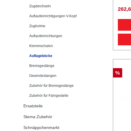
KNOTT 
Vkt. 1
Zugdeichseln
262,
12611 405
Auflaufeinrichtigungen V-Kopf
mit di
Qualitä
Zugholme
PKW A
Auflaufeinrichtungen
Klemmschalen
Auflageböcke
Bremsgestänge
%
Gewindestangen
Zubehör für Bremsgestänge
Zubehör für Fahrgestelle
Ersatzteile
Stema Zubehör
Schnäppchenmarkt