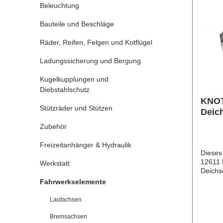
Beleuchtung
Bauteile und Beschläge
Räder, Reifen, Felgen und Kotflügel
Ladungssicherung und Bergung
Kugelkupplungen und
Diebstahlschutz
KNOT
Stützräder und Stützen
Deic
Loch
Zubehör
Schr
Freizeitanhänger & Hydraulik
Dieses
12611 
Werkstatt
Deichs
PKW A
Fahrwerkselemente
produziert. KNOTT Au
Deichs
Laufachsen
Lochab
Schraubenma
Bremsachsen