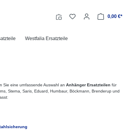
0,00 €*
tzteile
Westfalia Ersatzteile
en Sie eine umfassende Auswahl an
Anhänger Ersatzteilen
für
ems, Stema, Saris, Eduard, Humbaur, Böckmann, Brenderup und
asst:
tahlsicherung