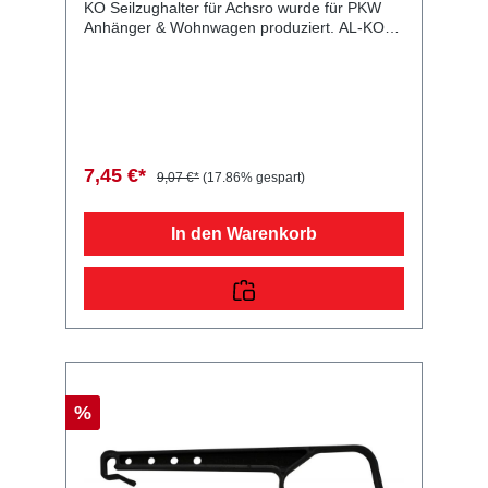
KO Seilzughalter für Achsro wurde für PKW
Anhänger & Wohnwagen produziert. AL-KO
Seilzughalter für Achsro Lieferumfang: AL-KO
Seilzughalter für Achsro Vergleichsnummern:
90053 4054354046326 Sie erwerben mit
diesem Anhänger Ersatzteil ein
Qualitätsprodukt zu fairen Preisen für PKW
Anhänger & Wohnwagen!
7,45 €*
9,07 €*
(17.86% gespart)
In den Warenkorb
%