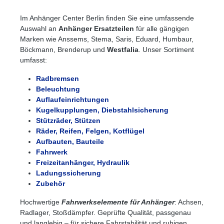
Im Anhänger Center Berlin finden Sie eine umfassende
Auswahl an
Anhänger Ersatzteilen
für alle gängigen
Marken wie Anssems, Stema, Saris, Eduard, Humbaur,
Böckmann, Brenderup und
Westfalia
. Unser Sortiment
umfasst:
Radbremsen
Beleuchtung
Auflaufeinrichtungen
Kugelkupplungen, Diebstahlsicherung
Stützräder, Stützen
Räder, Reifen, Felgen, Kotflügel
Aufbauten, Bauteile
Fahrwerk
Freizeitanhänger, Hydraulik
Ladungssicherung
Zubehör
Hochwertige
Fahrwerkselemente für Anhänger
: Achsen,
Radlager, Stoßdämpfer. Geprüfte Qualität, passgenau
und langlebig – für sichere Fahrstabilität und ruhigen