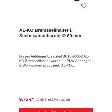
AL-KO Bremsseilhalter f.
Sechskantachsrohr Ø 80 mm
Dieses Anhänger Ersatzteil BU10-90052 AL-
KO Bremsseilhalter wurde für PKW Anhänger
& Wohnwagen produziert. AL-KO
Bremsseilhalter f. Sechskantachsrohr Ø 80
mm Lieferumfang: AL-KO Bremsseilhalter
Vergleichsnummern: 90052 4054354046319
Sie erwerben mit diesem Anhänger Ersatzteil
ein Qualitätsprodukt zu fairen Preisen für PKW
Anhänger & Wohnwagen!
9,75 €*
10,80 €*
(9.72% gespart)