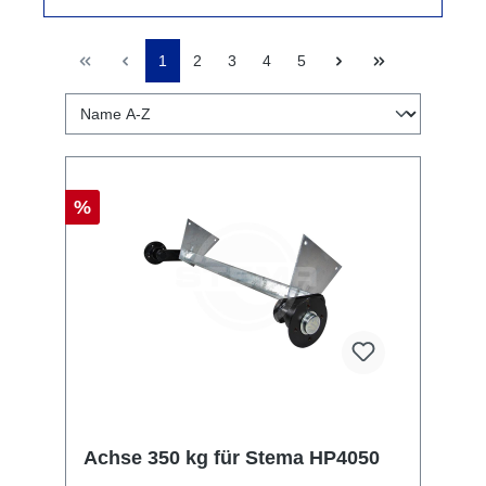
1
2
3
4
5
%
Achse 350 kg für Stema HP4050