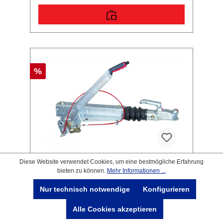
%
Diese Website verwendet Cookies, um eine bestmögliche Erfahrung
bieten zu können.
Mehr Informationen ...
Alko AE 90 S/3, 700 - 1000 kg,
Nur technisch notwendige
Konfigurieren
Oben V-Anschluss
Alle Cookies akzeptieren