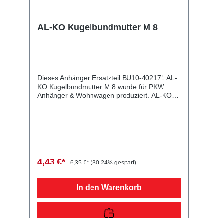
AL-KO Kugelbundmutter M 8
Dieses Anhänger Ersatzteil BU10-402171 AL-
KO Kugelbundmutter M 8 wurde für PKW
Anhänger & Wohnwagen produziert. AL-KO
Kugelbundmutter M 8 Lieferumfang: AL-KO
Kugelbundmutter M 8 Vergleichsnummern:
402171 4054354030691 Sie erwerben mit
diesem Anhänger Ersatzteil ein
Qualitätsprodukt zu fairen Preisen für PKW
Anhänger & Wohnwagen!
4,43 €*
6,35 €*
(30.24% gespart)
In den Warenkorb