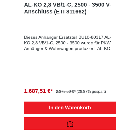
AL-KO 2,8 VB/1-C, 2500 - 3500 V-
Anschluss (ETI 811662)
Dieses Anhänger Ersatzteil BU10-80317 AL-
KO 2,8 VB/1-C, 2500 - 3500 wurde für PKW
Anhänger & Wohnwagen produziert. AL-KO
2,8 VB/1-C, 2500 - 3500 V-Anschluss (ETI
811662) Lieferumfang: AL-KO 2,8 VB/1-C,
2500 - 3500 Vergleichsnummern: 80317
4054354044032 Sie erwerben mit diesem
Anhänger Ersatzteil ein Qualitätsprodukt zu
fairen Preisen für PKW Anhänger &
Wohnwagen!
1.687,51 €*
2.372,50 €*
(28.87% gespart)
In den Warenkorb