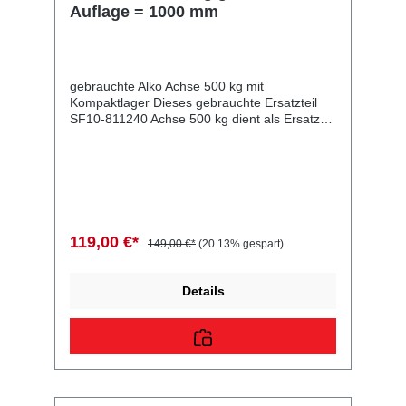
Auflage = 1000 mm
gebrauchte Alko Achse 500 kg mit
Kompaktlager Dieses gebrauchte Ersatzteil
SF10-811240 Achse 500 kg dient als Ersatz
für 500 kg Anhänger. 1 gebrauchte Achse
für 500 kg Anhänger - geprüft Auflagemaß
1000 mmAnlagemaß 1350 mmAlko ETI
811240Typ 400-5AK793584
Vergleichsnummern: 811240 Sie erwerben mit
diesem Anhänger Ersatzteil ein
Qualitätsprodukt zu fairen Preisen für PKW
119,00 €*
149,00 €*
(20.13% gespart)
Anhänger & Wohnwagen!
Details