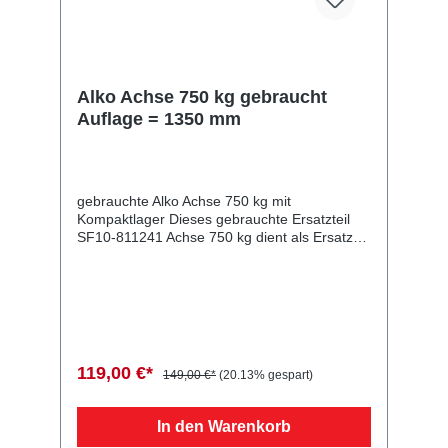
Alko Achse 750 kg gebraucht
Auflage = 1350 mm
gebrauchte Alko Achse 750 kg mit
Kompaktlager Dieses gebrauchte Ersatzteil
SF10-811241 Achse 750 kg dient als Ersatz
für 750 kg Anhänger. 1 gebrauchte Achse
für 750 kg Anhänger - geprüft Auflagemaß
1350 mmAnlagemaß 1785 mmAlko ETI
811241Typ UR 700-51208315 Nr.: 20200710-
8 Vergleichsnummern: 811241 Sie erwerben
mit diesem Anhänger Ersatzteil ein
Qualitätsprodukt zu fairen Preisen für PKW
119,00 €*
149,00 €*
(20.13% gespart)
Anhänger & Wohnwagen!
In den Warenkorb