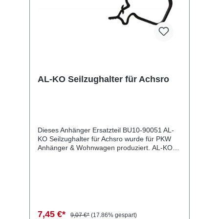
AL-KO Seilzughalter für Achsro
Dieses Anhänger Ersatzteil BU10-90051 AL-
KO Seilzughalter für Achsro wurde für PKW
Anhänger & Wohnwagen produziert. AL-KO
Seilzughalter für Achsro Lieferumfang: AL-KO
Seilzughalter für Achsro Vergleichsnummern:
90051 4054354046302 Sie erwerben mit
diesem Anhänger Ersatzteil ein
Qualitätsprodukt zu fairen Preisen für PKW
Anhänger & Wohnwagen!
7,45 €*
9,07 €*
(17.86% gespart)