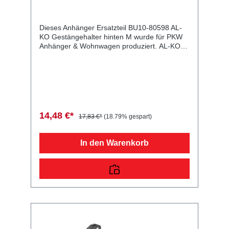
Dieses Anhänger Ersatzteil BU10-80598 AL-
KO Gestängehalter hinten M wurde für PKW
Anhänger & Wohnwagen produziert. AL-KO
Gestängehalter hinten M Lieferumfang: AL-KO
Gestängehalter hinten M Vergleichsnummern:
80598 4054354045435 Sie erwerben mit
diesem Anhänger Ersatzteil ein
Qualitätsprodukt zu fairen Preisen für PKW
Anhänger & Wohnwagen!
14,48 €*
17,83 €*
(18.79% gespart)
In den Warenkorb