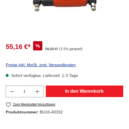
%
55,16 €*
56,00 €*
(1.5% gespart)
Preise inkl. MwSt. zzgl. Versandkosten
Sofort verfügbar, Lieferzeit: 1-3 Tage
Produkt Anzahl: Gib den gewünschten Wert e
In den Warenkorb
Zum Merkzettel hinzufügen
Produktnummer:
BU10-40332