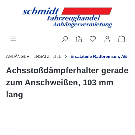
alt springen
ANHÄNGER - ERSATZTEILE
Ersatzteile Radbremsen, AE
Achsstoßdämpferhalter gerade
zum Anschweißen, 103 mm
lang
Bildergalerie überspringen