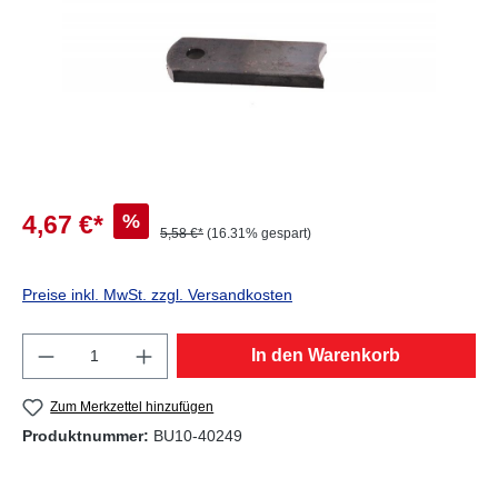
%
4,67 €*
5,58 €*
(16.31% gespart)
Preise inkl. MwSt. zzgl. Versandkosten
Produkt Anzahl: Gib den gewünschten Wert e
In den Warenkorb
Zum Merkzettel hinzufügen
Produktnummer:
BU10-40249