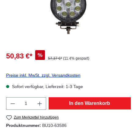
%
50,83 €*
57,37 €*
(11.4% gespart)
Preise inkl. MwSt. zzgl. Versandkosten
Sofort verfügbar, Lieferzeit: 1-3 Tage
Produkt Anzahl: Gib den gewünschten Wert e
In den Warenkorb
Zum Merkzettel hinzufügen
Produktnummer:
BU10-63586