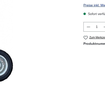
Preise inkl. M
Sofort verfü
Produkt 
Zum Merkzet
Produktnum