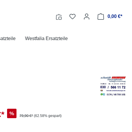
0,00 €*
tzteile
Westfalia Ersatzteile
€*
%
79,90 €*
(62.58% gespart)