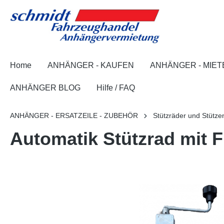
springen
Zur Hauptnavigation springen
Home
ANHÄNGER - KAUFEN
ANHÄNGER - MIET
ANHÄNGER BLOG
Hilfe / FAQ
ANHÄNGER - ERSATZEILE - ZUBEHÖR
Stützräder und Stütze
Automatik Stützrad mit F
Bildergalerie überspringen