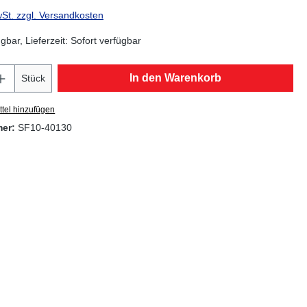
wSt. zzgl. Versandkosten
gbar, Lieferzeit: Sofort verfügbar
Anzahl: Gib den gewünschten Wert ein oder
In den Warenkorb
Stück
tel hinzufügen
mer:
SF10-40130