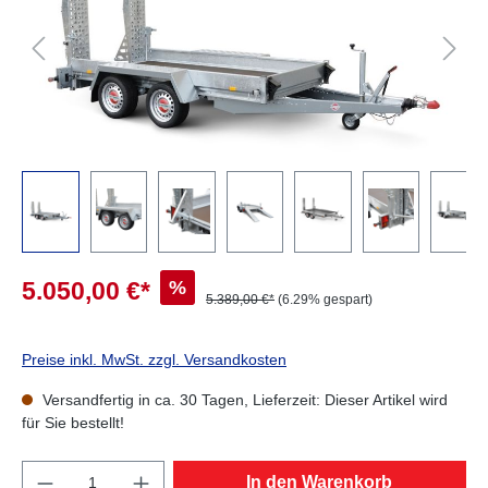
%
5.050,00 €*
5.389,00 €*
(6.29% gespart)
Preise inkl. MwSt. zzgl. Versandkosten
Versandfertig in ca. 30 Tagen, Lieferzeit: Dieser Artikel wird
für Sie bestellt!
Produkt Anzahl: Gib den gewünschten Wert e
In den Warenkorb