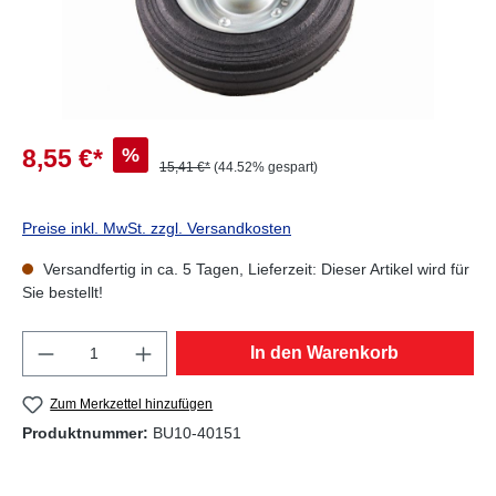
%
8,55 €*
15,41 €*
(44.52% gespart)
Preise inkl. MwSt. zzgl. Versandkosten
Versandfertig in ca. 5 Tagen, Lieferzeit: Dieser Artikel wird für
Sie bestellt!
Produkt Anzahl: Gib den gewünschten Wert e
In den Warenkorb
Zum Merkzettel hinzufügen
Produktnummer:
BU10-40151