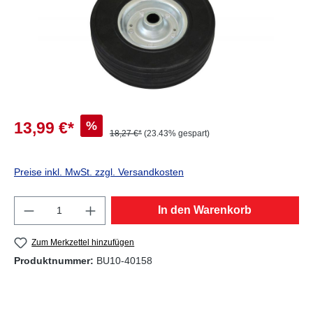
%
13,99 €*
18,27 €*
(23.43% gespart)
Preise inkl. MwSt. zzgl. Versandkosten
Produkt Anzahl: Gib den gewünschten Wert e
In den Warenkorb
Zum Merkzettel hinzufügen
Produktnummer:
BU10-40158