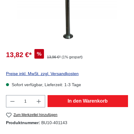
%
13,82 €*
13,96 €*
(1% gespart)
Preise inkl. MwSt. zzgl. Versandkosten
Sofort verfügbar, Lieferzeit: 1-3 Tage
Produkt Anzahl: Gib den gewünschten Wert e
In den Warenkorb
Zum Merkzettel hinzufügen
Produktnummer:
BU10-401143