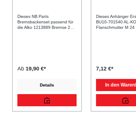
2050/2051
Dieses NB Parts
Dieses Anhänger Ersa
Bremsbackenset passend für
BU10-701540 AL-K
die Alko 1213889 Bremse 200
Flanschmutter M 24 
x 50, Typ 2050/51, wurde für
wurde für PKW Anhä
PKW Anhänger und
Wohnwagen produziert.
Wohnwagen entwickelt, um
KO Flanschmutter M 
eine zuverlässige und sichere
f. 1637/2051 Lieferumfang:
Bremsleistung zu
AL-KO Flanschmutte
gewährleisten.Set-Inhalt:4
1,5 Vergleichsnumm
Bremsbacken4
701540 405435404148
Ab
19,90 €*
7,12 €*
Abdeckbleche4 Zugfedern2
erwerben mit diese
Druckfedern2
Anhänger Ersatzteil 
Rückmatikfedern2
Qualitätsprodukt zu f
In den Waren
Details
SplinteLieferumfang:1
Preisen für PKW An
komplettes Bremsbackenset
Wohnwagen!
passend für die Alko Bremse
200 x 50, Typ 2050/51Dieses
Set enthält alle erforderlichen
Teile für den vollständigen
Austausch der Bremsbacken
und sorgt für eine effiziente
und gleichmäßige