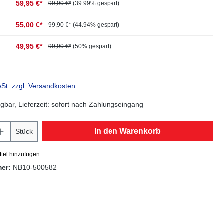
59,95 €*
99,90 €*
(39.99% gespart)
55,00 €*
99,90 €*
(44.94% gespart)
49,95 €*
99,90 €*
(50% gespart)
wSt. zzgl. Versandkosten
gbar, Lieferzeit: sofort nach Zahlungseingang
Anzahl: Gib den gewünschten Wert ein oder
In den Warenkorb
Stück
tel hinzufügen
mer:
NB10-500582