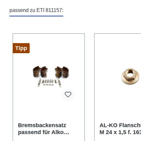
passend zu ETI 811157:
Produktgalerie überspringen
Tipp
Bremsbackensatz
AL-KO Flansch
passend für Alko
M 24 x 1,5 f. 1
Radbremse 200x50 RB