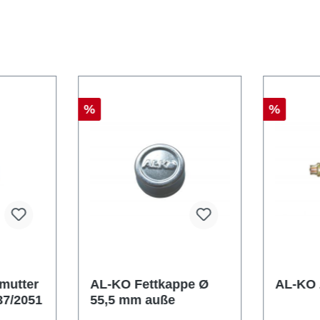
%
%
mutter
AL-KO Fettkappe Ø
AL-KO
637/2051
55,5 mm auße