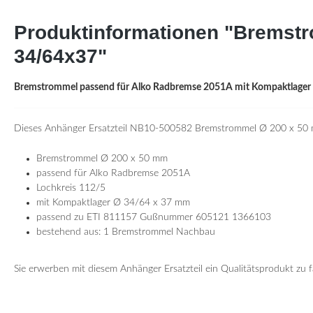
Produktinformationen "Bremst
34/64x37"
Bremstrommel passend für Alko Radbremse 2051A mit Kompaktlager
Dieses Anhänger Ersatzteil NB10-500582 Bremstrommel
Ø
200 x 50
Bremstrommel Ø 200 x 50 mm
passend für Alko Radbremse 2051A
Lochkreis 112/5
mit Kompaktlager Ø 34/64 x 37 mm
passend zu ETI 811157 Gußnummer 605121 1366103
bestehend aus: 1 Bremstrommel Nachbau
Vergleichsnummern: 10027913 623113 805061 923113 500582
Sie erwerben mit diesem Anhänger Ersatzteil ein Qualitätsprodukt z