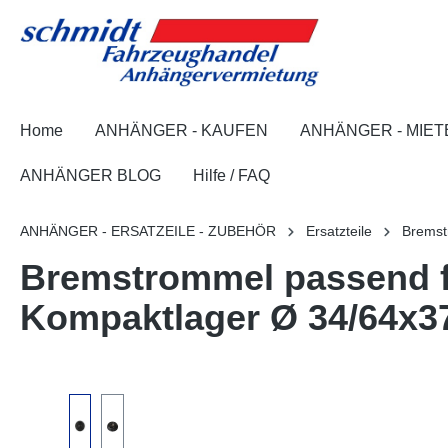
springen
Zur Hauptnavigation springen
Home
ANHÄNGER - KAUFEN
ANHÄNGER - MIET
ANHÄNGER BLOG
Hilfe / FAQ
ANHÄNGER - ERSATZEILE - ZUBEHÖR
Ersatzteile
Brems
Bremstrommel passend f
Kompaktlager Ø 34/64x3
Bildergalerie überspringen