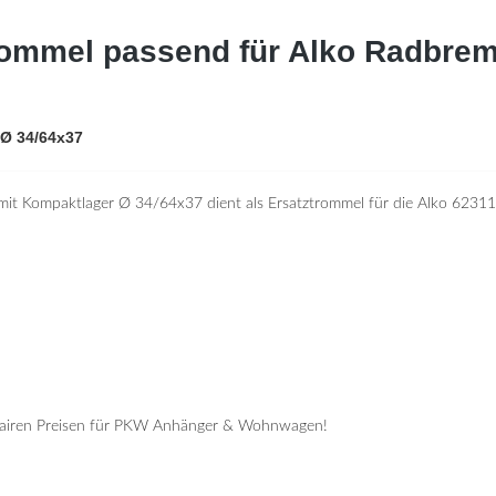
rommel passend für Alko Radbre
Ø 34/64x37
mit Kompaktlager Ø 34/64x37
dient als Ersatztrommel für die Alko 623
u fairen Preisen für PKW Anhänger & Wohnwagen!