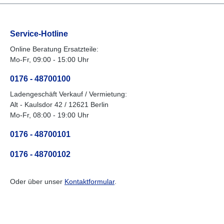
Bremskraftverteilung. Mit den
hochwertigen NB Parts
Komponenten können Sie die
Bremsleistung Ihres
Service-Hotline
Anhängers oder Wohnwagens
optimieren und die Sicherheit
Online Beratung Ersatzteile:
im Straßenverkehr erhöhen.
Mo-Fr, 09:00 - 15:00 Uhr
0176 - 48700100
Ladengeschäft Verkauf / Vermietung:
Alt - Kaulsdor 42 / 12621 Berlin
Mo-Fr, 08:00 - 19:00 Uhr
0176 - 48700101
0176 - 48700102
Oder über unser
Kontaktformular
.