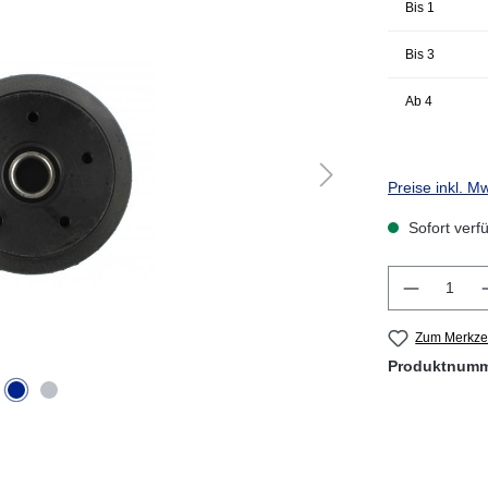
Bis
1
Bis
3
Ab
4
Preise inkl. M
Sofort verfü
Produkt 
Zum Merkzet
Produktnum