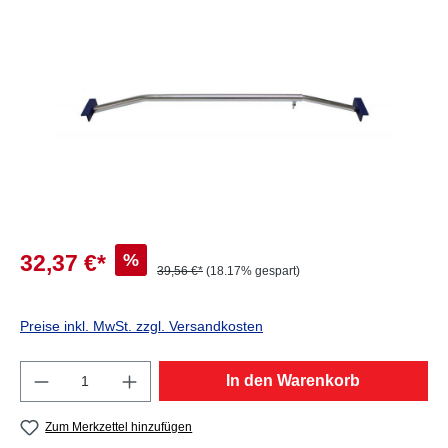
Bildergalerie überspringen
%
32,37 €*
39,56 €*
(18.17% gespart)
Preise inkl. MwSt. zzgl. Versandkosten
Produkt Anzahl: Gib den gewünschten Wert e
In den Warenkorb
Zum Merkzettel hinzufügen