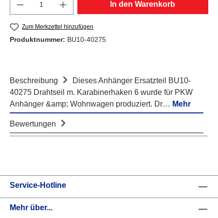
Produkt Anzahl: Gib den gewünschten Wert e
In den Warenkorb
Zum Merkzettel hinzufügen
Produktnummer:
BU10-40275
Beschreibung
Dieses Anhänger Ersatzteil BU10-
40275 Drahtseil m. Karabinerhaken 6 wurde für PKW
Anhänger &amp; Wohnwagen produziert. Dr…
Mehr
Bewertungen
Service-Hotline
Mehr über...