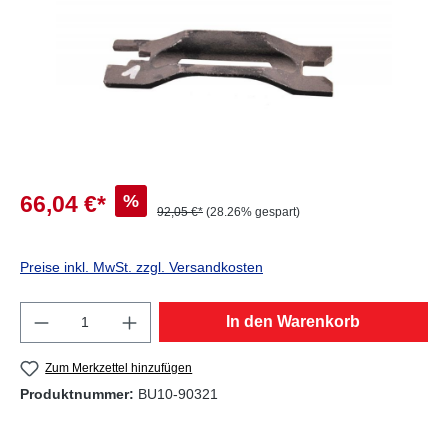
%
66,04 €*
92,05 €*
(28.26% gespart)
Preise inkl. MwSt. zzgl. Versandkosten
Produkt Anzahl: Gib den gewünschten Wert e
In den Warenkorb
Zum Merkzettel hinzufügen
Produktnummer:
BU10-90321