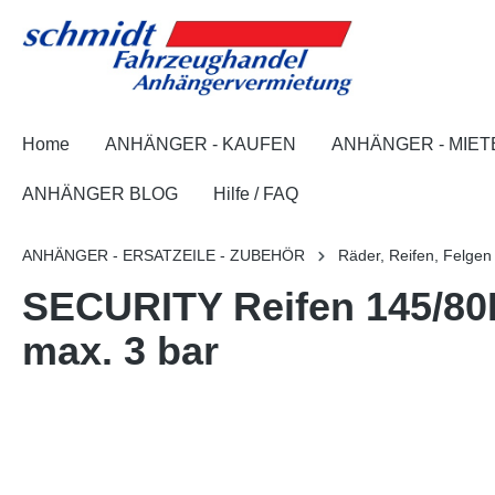
springen
Zur Hauptnavigation springen
Home
ANHÄNGER - KAUFEN
ANHÄNGER - MIET
ANHÄNGER BLOG
Hilfe / FAQ
ANHÄNGER - ERSATZEILE - ZUBEHÖR
Räder, Reifen, Felgen
SECURITY Reifen 145/80R
max. 3 bar
Bildergalerie überspringen