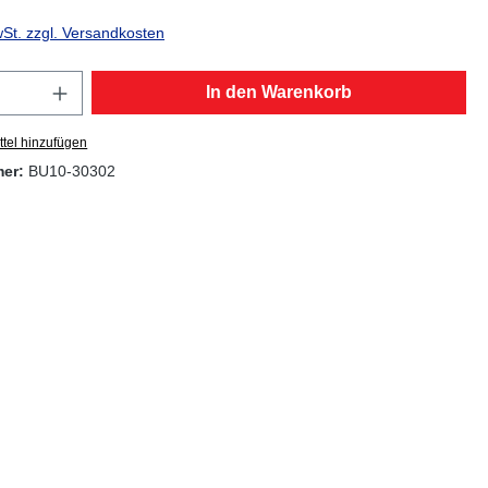
wSt. zzgl. Versandkosten
Anzahl: Gib den gewünschten Wert ein oder
In den Warenkorb
tel hinzufügen
mer:
BU10-30302