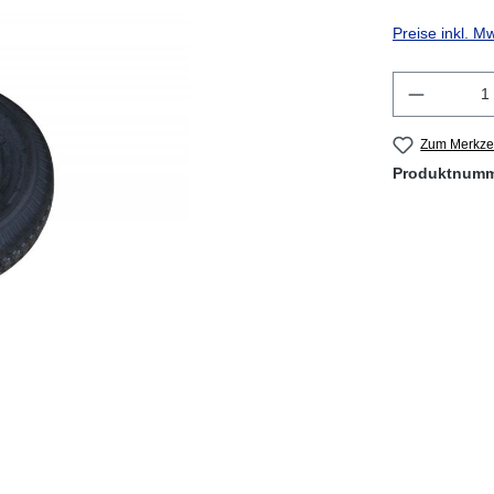
Preise inkl. M
Produkt 
Zum Merkzet
Produktnum