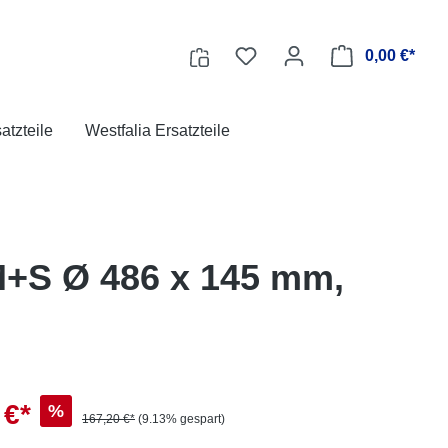
0,00 €*
tzteile
Westfalia Ersatzteile
M+S Ø 486 x 145 mm,
 €*
%
167,20 €*
(9.13% gespart)