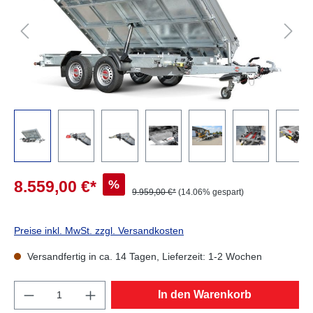
%
8.559,00 €*
9.959,00 €*
(14.06% gespart)
Preise inkl. MwSt. zzgl. Versandkosten
Versandfertig in ca. 14 Tagen, Lieferzeit: 1-2 Wochen
Produkt Anzahl: Gib den gewünschten Wert e
In den Warenkorb