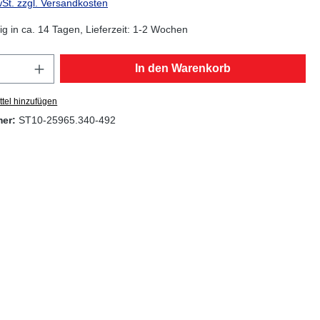
wSt. zzgl. Versandkosten
g in ca. 14 Tagen, Lieferzeit: 1-2 Wochen
Anzahl: Gib den gewünschten Wert ein oder
In den Warenkorb
tel hinzufügen
mer:
ST10-25965.340-492