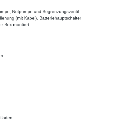
r Pumpe, Notpumpe und Begrenzungsventil
enung (mit Kabel), Batteriehauptschalter
er Box montiert
en
tladen