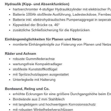
Hydraulik (Kipp- und Absenkfunktion)
hartverchromter 4-stufiger Hydraulikzylinder mit elektrische
Batterie 100Ah stoßfeste Ausführung, Ladesteckdose, Fernbedi
Batterie inkl. elektrohydraulisches Pumpenaggregat in seperat
Kippwinkel der Brücke ca. 46°
zusätzliche Schließsicherung für die Kippbrücken
Einhängemöglichkeiten für Planen und Netze
montierte Einhängeknöpfe zur Fixierung von Planen und Netz
Räder und Achsen
robuste Gummifederachse
wartungsfreie Kompaktradlager
stoßfeste Kunststoffkotflügel
mit Spritzschutzlappen ausgestattet
Unterlegkeile mit Halterung
Bordwand, Reling und Co.
erhöhte Eckrungen für eine größere Durchgangshöhe beim En
Bordwände aus 2 mm Stahlblech
mit langlebigem und hochwertigem Korrosionsschutz
mit robusten Winkelhebelverschlüssen