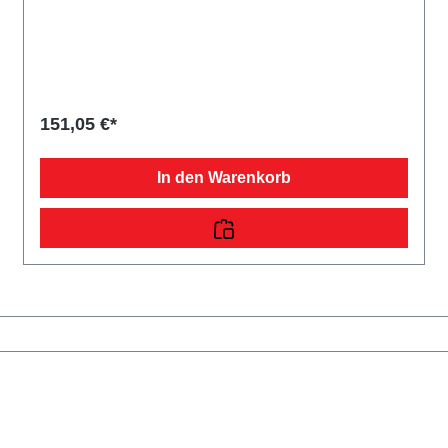
Austausch- oder Ersatzrad verwenden. Im Lieferumfang
sind keine Radbolzen enthalten. Die Radbolzen (Art.-Nr.
ET3509620) und den passenden Ersatzradhalter können
Sie käuflich in unserem Zubehörshop erwerben.
151,05 €*
In den Warenkorb