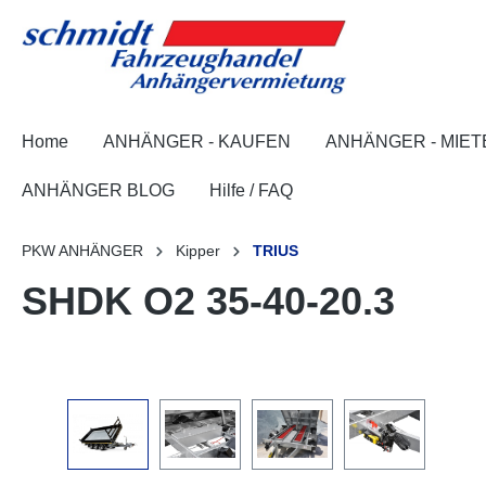
springen
Zur Hauptnavigation springen
Home
ANHÄNGER - KAUFEN
ANHÄNGER - MIET
ANHÄNGER BLOG
Hilfe / FAQ
PKW ANHÄNGER
Kipper
TRIUS
SHDK O2 35-40-20.3
Bildergalerie überspringen