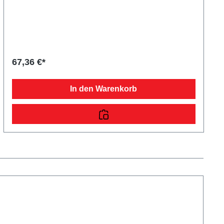
Heu, Laub, Papier etc. auf dem Anhänger. Die Montage
erfolgt mit einer elastischen Gummischnur an den
Einhängeknöpfen der Bordwände. Durch seine Struktur
passt es sich der Ladung optimal an.
67,36 €*
In den Warenkorb