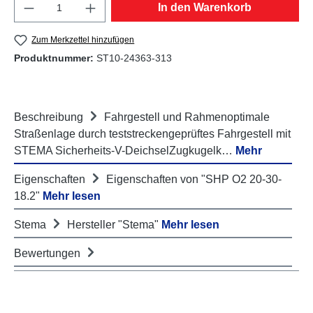
Produkt Anzahl: Gib den gewünschten Wert e
In den Warenkorb
Zum Merkzettel hinzufügen
Produktnummer:
ST10-24363-313
Beschreibung
Fahrgestell und Rahmenoptimale
Straßenlage durch teststreckengeprüftes Fahrgestell mit
STEMA Sicherheits-V-DeichselZugkugelk…
Mehr
Eigenschaften
Eigenschaften von "SHP O2 20-30-
18.2"
Mehr lesen
Stema
Hersteller "Stema"
Mehr lesen
Bewertungen