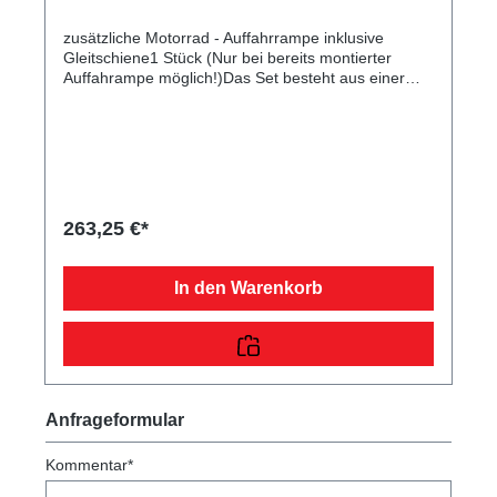
zusätzliche Motorrad - Auffahrrampe inklusive
Gleitschiene1 Stück (Nur bei bereits montierter
Auffahrampe möglich!)Das Set besteht aus einer
verzinkten Rampe, die dazu dient, Ihr Motorrad auf
Ihren Anhänger aufzufahren. Durch die mitgelieferte
Gleitschiene sind diese praktisch hinter dem
Kennzeichenträger verstaubar. Die Rampe einzeln
misst eine Länge von 198 cm, eine Breite von 26 cm
und ist 400 kg belastbar. Im Lieferumfang sind die
passenden Normteile enthalten.
263,25 €*
In den Warenkorb
Anfrageformular
Kommentar*