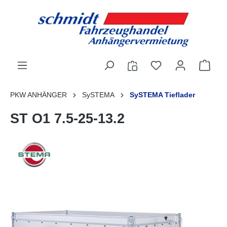
alt springen
PKW ANHÄNGER
SySTEMA
SySTEMA Tieflader
ST O1 7.5-25-13.2
Bildergalerie überspringen