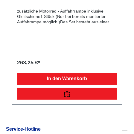
zusätzliche Motorrad - Auffahrrampe inklusive
Gleitschiene1 Stück (Nur bei bereits montierter
Auffahrampe möglich!)Das Set besteht aus einer
verzinkten Rampe, die dazu dient, Ihr Motorrad auf
Ihren Anhänger aufzufahren. Durch die mitgelieferte
Gleitschiene sind diese praktisch hinter dem
Kennzeichenträger verstaubar. Die Rampe einzeln
misst eine Länge von 198 cm, eine Breite von 26 cm
und ist 400 kg belastbar. Im Lieferumfang sind die
passenden Normteile enthalten.
263,25 €*
In den Warenkorb
Service-Hotline