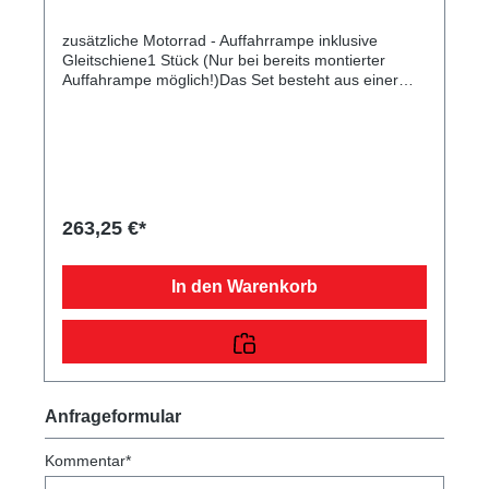
zusätzliche Motorrad - Auffahrrampe inklusive
Gleitschiene1 Stück (Nur bei bereits montierter
Auffahrampe möglich!)Das Set besteht aus einer
verzinkten Rampe, die dazu dient, Ihr Motorrad auf
Ihren Anhänger aufzufahren. Durch die mitgelieferte
Gleitschiene sind diese praktisch hinter dem
Kennzeichenträger verstaubar. Die Rampe einzeln
misst eine Länge von 198 cm, eine Breite von 26 cm
und ist 400 kg belastbar. Im Lieferumfang sind die
passenden Normteile enthalten.
263,25 €*
In den Warenkorb
Anfrageformular
Kommentar*