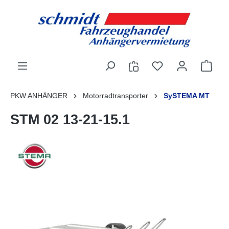
alt springen
PKW ANHÄNGER
Motorradtransporter
SySTEMA MT
STM 02 13-21-15.1
Bildergalerie überspringen