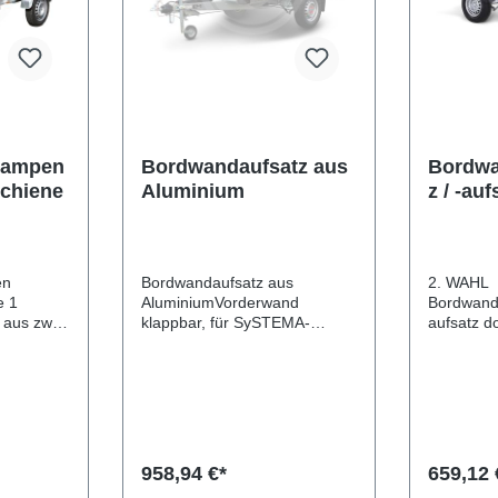
rrampen
Bordwandaufsatz aus
Bordwa
schiene
Aluminium
z / -auf
doppel
en
Bordwandaufsatz aus
2. WAHL
e 1
AluminiumVorderwand
Bordwandn
 aus zwei
klappbar, für SySTEMA-
aufsatz d
die dazu
TiefladerDas Set besteht aus
Artikel, S
 Ihren
vier Aluminiumbordwänden
Scheuerst
en. Durch
und dient zur Erhöhung Ihres
Scheuerst
itschiene
Kastenanhängers. Die Rück-
Farbe au
hinter
und Vorderwand mit
aus vier (
ger
Scharnieren und Verschlüssen
doppelwan
sind klappbar. Bei der
Bordwänd
958,94 €*
659,12 
änge von
angegebenen Höhe handelt
Nachrüste