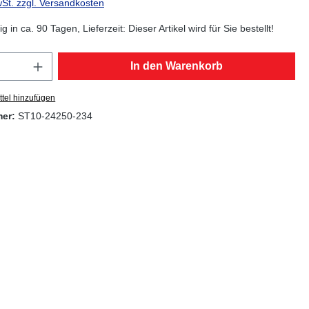
wSt. zzgl. Versandkosten
g in ca. 90 Tagen, Lieferzeit: Dieser Artikel wird für Sie bestellt!
Anzahl: Gib den gewünschten Wert ein oder
In den Warenkorb
tel hinzufügen
mer:
ST10-24250-234