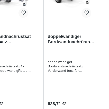
ndnachrüstsat
doppelwandiger
satz
Bordwandnachrüstsat
wandig
z
doppelwandiger
achrüstsatz / -
Bordwandnachrüstsatz
oppelwandigRetoure-
Vorderwand fest, für
eitwand mit
SySTEMA-TiefladerDas Set
ellen.
aus vier doppelwandigen
ellen mittels Zn-
verzinkten Bordwänden ist
sgebessertDas Set
zum Nachrüsten Ihres
bzw. drei)
Plattformanhängers
digen verzinkten
vorgesehen. Danach haben
en ist zum
Sie zahlreiche Möglichkeiten
€*
628,71 €*
n Ihres
weiteres Zubehör wie