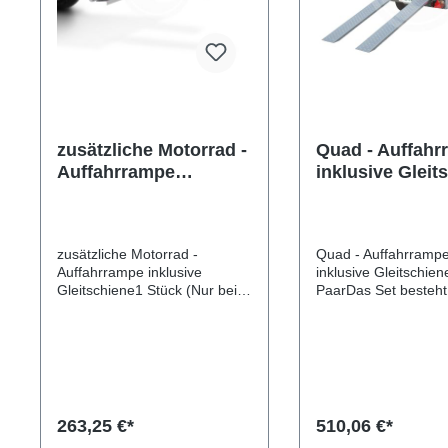
zusätzliche Motorrad -
Quad - Auffah
Auffahrrampe
inklusive Gleit
inklusive Gleitschiene
zusätzliche Motorrad -
Quad - Auffahrramp
Auffahrrampe inklusive
inklusive Gleitschien
Gleitschiene1 Stück (Nur bei
PaarDas Set besteht
bereits montierter
verzinkten Rampen, 
Auffahrampe möglich!)Das Set
dienen, Ihr Quad auf
besteht aus einer verzinkten
Anhänger aufzufahr
Rampe, die dazu dient, Ihr
die mitgelieferte Gle
Motorrad auf Ihren Anhänger
sind diese praktisch 
aufzufahren. Durch die
dem Kennzeichenträ
mitgelieferte Gleitschiene sind
verstaubar. Die Rampe
263,25 €*
510,06 €*
diese praktisch hinter dem
einzeln misst eine L