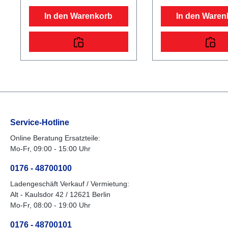
Kennzeichenträger
198 cm, eine Breite
verstaubar. Die Rampe
und ist 200 kg belast
In den Warenkorb
In den Waren
einzeln misst eine Länge von
zusätzliche Quad-
198 cm, eine Breite von 26 cm
Auffahrrampe ist nur
und ist 400 kg belastbar. Im
bereits montierten M
Lieferumfang sind die
Auffahrrampen möglich
passenden Normteile
Lieferumfang sind di
enthalten.
passenden Normteil
enthalten.
Service-Hotline
Online Beratung Ersatzteile:
Mo-Fr, 09:00 - 15:00 Uhr
0176 - 48700100
Ladengeschäft Verkauf / Vermietung:
Alt - Kaulsdor 42 / 12621 Berlin
Mo-Fr, 08:00 - 19:00 Uhr
0176 - 48700101