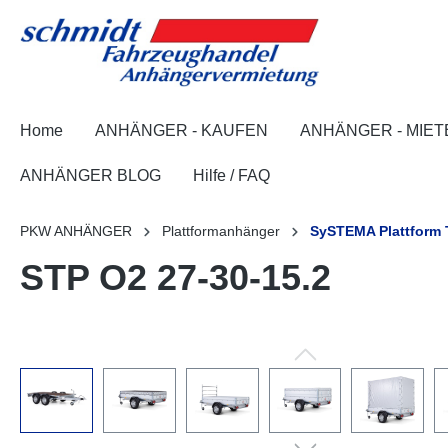
springen
Zur Hauptnavigation springen
Home
ANHÄNGER - KAUFEN
ANHÄNGER - MIET
ANHÄNGER BLOG
Hilfe / FAQ
PKW ANHÄNGER
Plattformanhänger
SySTEMA Plattform T
STP O2 27-30-15.2
Bildergalerie überspringen