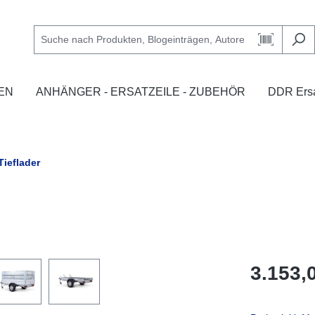
EN
ANHÄNGER - ERSATZEILE - ZUBEHÖR
DDR Ersa
ieflader
3.153,