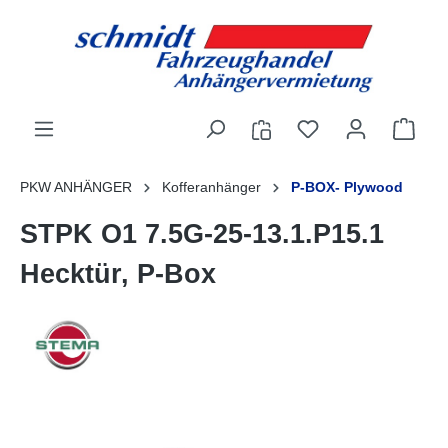
alt springen
PKW ANHÄNGER
Kofferanhänger
P-BOX- Plywood
STPK O1 7.5G-25-13.1.P15.1
Hecktür, P-Box
Bildergalerie überspringen