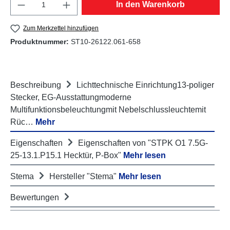
Produkt Anzahl: Gib den gewünschten Wert e
In den Warenkorb
Zum Merkzettel hinzufügen
Produktnummer:
ST10-26122.061-658
Beschreibung
Lichttechnische Einrichtung13-poliger
Stecker, EG-Ausstattungmoderne
Multifunktionsbeleuchtungmit Nebelschlussleuchtemit
Rüc…
Mehr
Eigenschaften
Eigenschaften von "STPK O1 7.5G-
25-13.1.P15.1 Hecktür, P-Box"
Mehr lesen
Stema
Hersteller "Stema"
Mehr lesen
Bewertungen