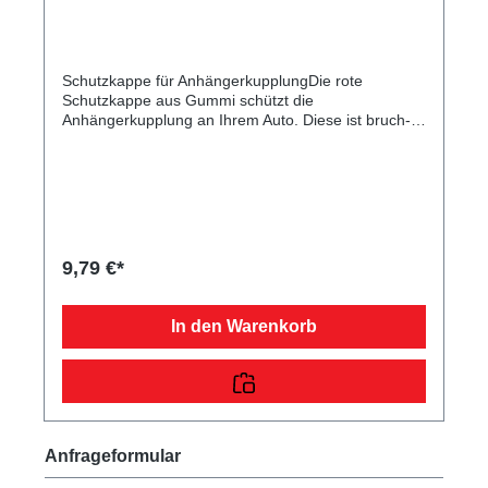
Schutzkappe für AnhängerkupplungDie rote
Schutzkappe aus Gummi schützt die
Anhängerkupplung an Ihrem Auto. Diese ist bruch-
und reißfest, sowie kälte- und hitzebeständig.
Zusätzlich in unserem Sortiment erhältlich ist eine
Schutzkappe für die Kupplung an Ihrem Pkw-
Anhänger mit der Art.-Nr. ZT00419 in Rot oder
ZT00673 in Schwarz, welche Sie ebenfalls in
unserem Onlineshop käuflich erwerben können.
9,79 €*
In den Warenkorb
Anfrageformular