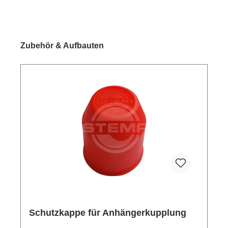
Produktgalerie überspringen
Zubehör & Aufbauten
Schutzkappe für Anhängerkupplung