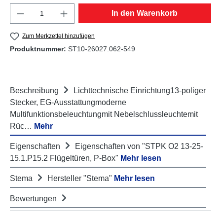
Produkt Anzahl: Gib den gewünschten Wert e
In den Warenkorb
Zum Merkzettel hinzufügen
Produktnummer:
ST10-26027.062-549
Beschreibung
Lichttechnische Einrichtung13-poliger
Stecker, EG-Ausstattungmoderne
Multifunktionsbeleuchtungmit Nebelschlussleuchtemit
Rüc…
Mehr
Eigenschaften
Eigenschaften von "STPK O2 13-25-
15.1.P15.2 Flügeltüren, P-Box"
Mehr lesen
Stema
Hersteller "Stema"
Mehr lesen
Bewertungen