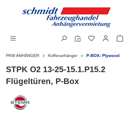
alt springen
PKW ANHÄNGER
Kofferanhänger
P-BOX- Plywood
STPK O2 13-25-15.1.P15.2
Flügeltüren, P-Box
Bildergalerie überspringen