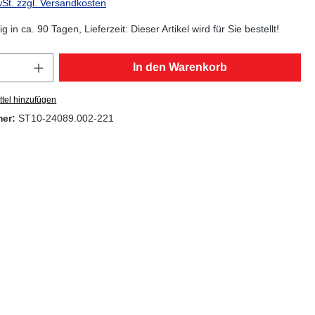
wSt. zzgl. Versandkosten
g in ca. 90 Tagen, Lieferzeit: Dieser Artikel wird für Sie bestellt!
Anzahl: Gib den gewünschten Wert ein oder
In den Warenkorb
tel hinzufügen
mer:
ST10-24089.002-221