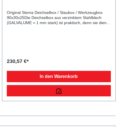
Original Stema Deichselbox / Staubox / Werkzeugbox
90x30x25Die Deichselbox aus verzinktem Stahlblech
(GALVALUME = 1 mm stark) ist praktisch, denn sie dient
zur Aufbewahrung von Verzurrgurten und Kleinmaterial.
Fassungsvermögen: 67,5 l Größe: 90x30x25 cm aus
verzinktem Stahlblech (GALVALUME = 1 mm stark)
maximale Belastung / Nutzlast: 50 kg inkl. 2
Spannbügelverschlüsse und 2 Schlüsseln inkl.
Befestigungs- und Montagematerial Passend für alle
SySTEMA-Hochlader (alle Breiten), sowie SySTEMA-
230,57 €*
Tieflader ab 1,89 m, SySTEMA-Tieflader-Light ab 1,59 m
und SySTEMA-Tieflader mit Aluminiumbeplankung 1,34 m
und 1,59 m sowie alle WOM - Modelle mit Handhydraulik.
In den Warenkorb
Jeweils ohne montierten Windenstand. Sie ist
spritzwassergeschützt. Die Montage erfolgt auf der V-
Deichsel oder alternativ im Anhängerkasten. Im
Lieferumfang sind zwei passende Spannbügelverschlüsse
mit zwei Schlüsseln und Montagematerial enthalten.