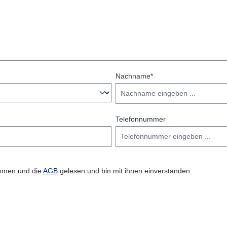
ZurrgurtenVielseitig einsetzbar: Perfekt für Werkstatt,
Garage oder TransportMaterial: Vollverzinkt für
Langlebigkeit und KorrosionsschutzMontage: Inklusive
Befestigungsschrauben, Muttern und
MontageanleitungMit der Steadystand Multi-Fixed
Halterung von Acebikes wird das Handling Ihres
Motorrads so einfach und sicher wie nie zuvor. Jetzt bei
schmidtanhaenger.de erhältlich!Tipp: Kombinieren Sie die
Nachname*
Halterung mit weiteren Zubehörteilen aus unserem
Sortiment für noch mehr Sicherheit und Komfort.
Telefonnummer
mmen und die
AGB
gelesen und bin mit ihnen einverstanden.