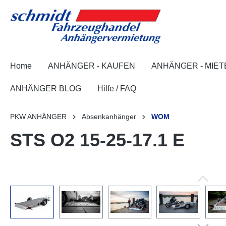
springen
Zur Hauptnavigation springen
Home
ANHÄNGER - KAUFEN
ANHÄNGER - MIET
ANHÄNGER BLOG
Hilfe / FAQ
PKW ANHÄNGER
Absenkanhänger
WOM
STS O2 15-25-17.1 E
Bildergalerie überspringen