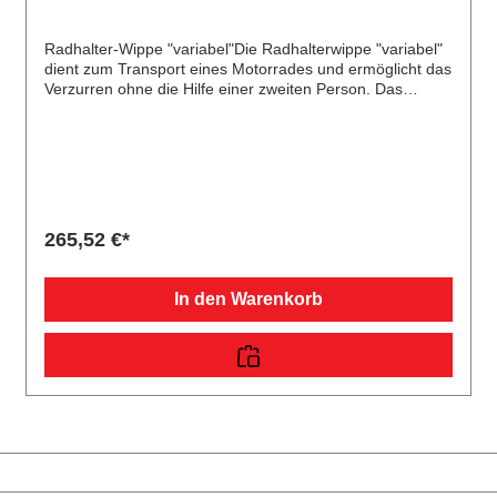
Radhalter-Wippe "variabel"Die Radhalterwippe "variabel"
dient zum Transport eines Motorrades und ermöglicht das
Verzurren ohne die Hilfe einer zweiten Person. Das
Geheimnis steckt in der optimalen Ausnutzung der
Schwerkraft. Ihr Motorrad fahren oder schieben Sie über
den Kippmechanismus in die Wippe. Durch das
Eigengewicht des Motorrades wird es fest verankert. Die
Montage erfolgt mit vier stabilen Schrauben am Boden.
Geeignet ist die Wippe für praktisch alle Reifenmaße von
15" bis 21" und einer Radbreite von 9 cm bis 20 cm.
265,52 €*
Diese Ausführung ist variabel in der Breite verstellbar. Die
Außenabmessung beträgt 66 x 28 x 38 cm. Acebikes
Steadystand Multi-Fixed Motorradhalterung Typ 181Mit
In den Warenkorb
der Acebikes Steadystand Multi-Fixed Motorradhalterung
können Sie Ihr Motorrad sicher, stabil und aufrecht
fixieren – ideal für die Werkstatt, Garage oder den
Transport im Lieferwagen. Diese hochwertige Halterung
passt für fast alle Laufräder, vom Cruiser bis zum
Scooter.Eigenschaften und Vorteile:Radgröße:
Kompatibel mit Laufrädern von 15 bis 21 ZollBandbreite:
Verstellbar für Reifenbreiten von 90 bis 200 mmSicherer
Halt: Fixiert das Vorderrad durch Schwerkraft und sorgt
für StabilitätEinfache Nutzung: Erleichtert das Sichern mit