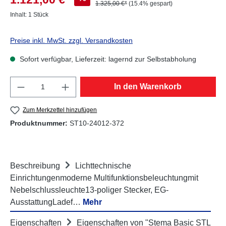
1.325,00 €*
(15.4% gespart)
Inhalt:
1 Stück
Preise inkl. MwSt. zzgl. Versandkosten
Sofort verfügbar, Lieferzeit: lagernd zur Selbstabholung
Produkt Anzahl: Gib den gewünschten Wert e
In den Warenkorb
Zum Merkzettel hinzufügen
Produktnummer:
ST10-24012-372
Beschreibung
Lichttechnische
Einrichtungenmoderne Multifunktionsbeleuchtungmit
Nebelschlussleuchte13-poliger Stecker, EG-
AusstattungLadef…
Mehr
Eigenschaften
Eigenschaften von "Stema Basic STL