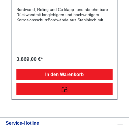
Bordwand, Reling und Co.klapp- und abnehmbare
Rückwandmit langlebigem und hochwertigem
KorrosionsschutzBordwände aus Stahlblech mit
Galvalume (Aluminium-Zink-Beschichtung),
doppelwandigmit robusten
Winkelhebelverschlüssenklapp- und abnehmbare
Vorderwand35 cm hochstabile und langlebige
ScharniereEinhängemöglichkeiten für Planen und
Netzemontierte Einhängeknöpfe zur Fixierung von
Planen und NetzenFahrgestell und Rahmenoptimale
3.869,00 €*
Straßenlage durch teststreckengeprüftes Fahrgestell
mit STEMA Sicherheits-V-DeichselZugkugelkupplung
mit Sicherheitsanzeigegeschraubtes
In den Warenkorb
FahrgestellKunststoff-Kratzschutz auf
ZugkugelkupplungLadefläche und
Bodendurchgängiger, rutschhemmender und
wasserfester Siebdruckholzboden15 mm starkRäder
und Achsenrobuste Gummifederachsewartungsfreie
Kompaktradlagerstoßfeste Kunststoffkotflügelmit
Spritzschutzlappen ausgestattetUnterlegkeile mit
HalterungVerzurr- und Sicherungsmöglichkeiten8
versenkte Verzurrbügel, auf der Ladefläche im
Service-Hotline
Rahmen integriertLichttechnische
Einrichtungenmoderne Multifunktionsbeleuchtungmit