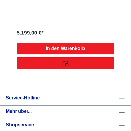
mit Sicherheitsanzeigeteilweise
feuerverzinktschraub-geschweißtes
FahrgestellKunststoff-Kratzschutz auf
ZugkugelkupplungLadefläche und
Bodendurchgängiger, rutschhemmender und
wasserfester Siebdruckholzboden15 mm starkRäder
5.199,00 €*
und Achsenrobuste Gummifederachsewartungsfreie
Kompaktradlagermit Spritzschutzlappen
ausgestattetVerzurr- und
In den Warenkorb
SicherungsmöglichkeitenZahlreiche Verzurrpunkte
an der 2-seitigen RelingLichttechnische
Einrichtungenmoderne Multifunktionsbeleuchtungmit
Rückfahrscheinwerfermit Nebelschlussleuchte13-
poliger Stecker, EG-AusstattungAuffahrrampen und -
schächteinklusive Auffahrrampe
Service-Hotline
Mehr über...
Shopservice