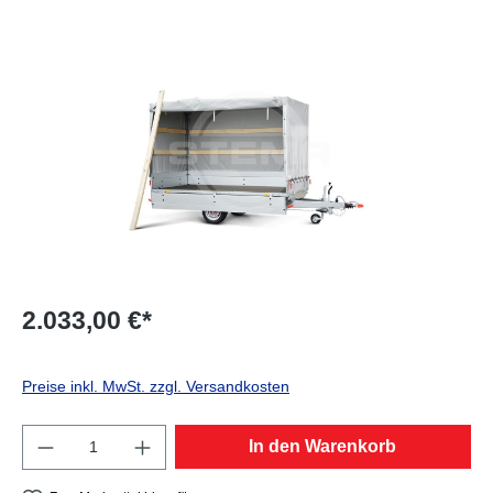
Bildergalerie überspringen
2.033,00 €*
Preise inkl. MwSt. zzgl. Versandkosten
Produkt Anzahl: Gib den gewünschten Wert e
In den Warenkorb