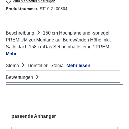
Zum Merkzettel hinzufügen
Produktnummer:
ST10-ZL00364
Beschreibung
150 cm Hochplane und -spriegel
PREMIUM zur Montage auf Bordwänden Höhe inkl.
Satteldach 158 cmDas Set beinhaltet eine * PREM…
Mehr
Stema
Hersteller "Stema"
Mehr lesen
Bewertungen
Produktgalerie überspringen
passende Anhänger