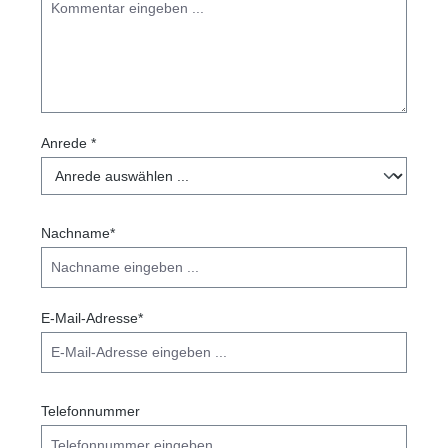
ständigen Weiterentwicklung im Sinne des
technischen Fortschritts unterliegen. Im Zweifelsfall
bitten wir, dass man sich direkt mit STEMA zwecks
Nachfrage, bei maßgeblich älteren Baureihen in
Verbindung setzt.
Anrede *
Nachname*
E-Mail-Adresse*
Telefonnummer