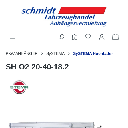
alt springen
PKW ANHÄNGER
SySTEMA
SySTEMA Hochlader
SH O2 20-40-18.2
Bildergalerie überspringen