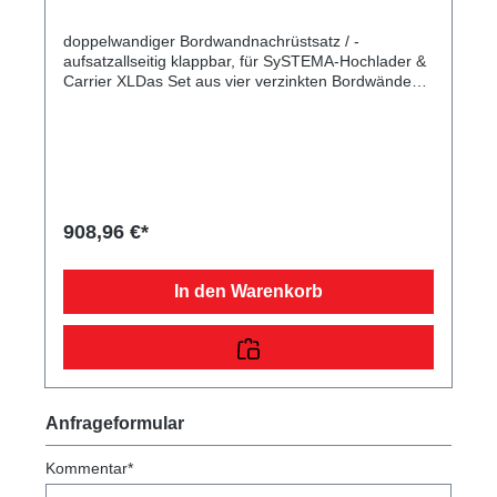
doppelwandiger Bordwandnachrüstsatz / -
aufsatzallseitig klappbar, für SySTEMA-Hochlader &
Carrier XLDas Set aus vier verzinkten Bordwänden
ist zum Nachrüsten Ihres Plattformanhängers
vorgesehen oder kann auf eine bereits montierte
Bordwand montiert werden. Danach haben Sie
zahlreiche Möglichkeiten weiteres Zubehör wie
Flachplane, Hochplane mit -spriegel usw. zu
verwenden. Durch die mitgelieferten Scharniere und
Verschlüsse sind alle Seiten klappbar. Bei der
908,96 €*
angegebenen Höhe handelt es sich um das Maß
von der Plattform bis zur Oberkante der Bordwand
bzw. von der Oberkante Bordwand bis zur
In den Warenkorb
Oberkante des Aufsatzes. Im Lieferumfang sind alle
benötigten Normteile enthalten. Bei Anhänger mit
Federstecker und PVC-Sicherungsbändchen
(Einsatz bis 07/2013) müssen zusätzliche
Bohrungen vorgenommen werden. Hinweis: Alle
unsere Angebote beziehen sich auf die
gegenwärtigen bzw. die, zur Zeit aktuellen
Anfrageformular
Anhängerbaureihen. Die genannten Artikel passen
nicht automatisch zu STEMA Anhängerbaureihen
Kommentar*
älterer Fertigungsjahre, da alle Artikel einer