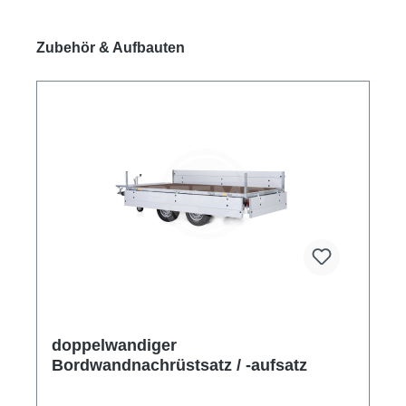
Produktgalerie überspringen
Zubehör & Aufbauten
doppelwandiger
Bordwandnachrüstsatz / -aufsatz