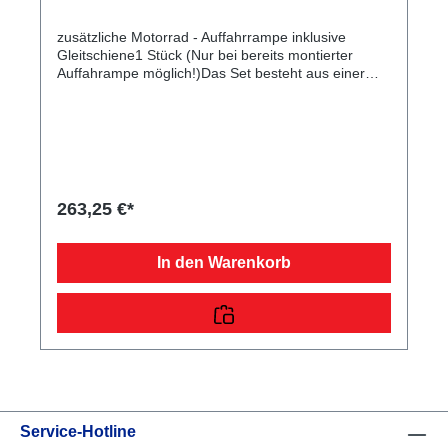
zusätzliche Motorrad - Auffahrrampe inklusive
Gleitschiene1 Stück (Nur bei bereits montierter
Auffahrampe möglich!)Das Set besteht aus einer
verzinkten Rampe, die dazu dient, Ihr Motorrad auf
Ihren Anhänger aufzufahren. Durch die mitgelieferte
Gleitschiene sind diese praktisch hinter dem
Kennzeichenträger verstaubar. Die Rampe einzeln
misst eine Länge von 198 cm, eine Breite von 26 cm
und ist 400 kg belastbar. Im Lieferumfang sind die
passenden Normteile enthalten.
263,25 €*
In den Warenkorb
Service-Hotline