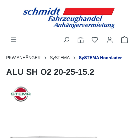
alt springen
PKW ANHÄNGER
SySTEMA
SySTEMA Hochlader
ALU SH O2 20-25-15.2
Bildergalerie überspringen