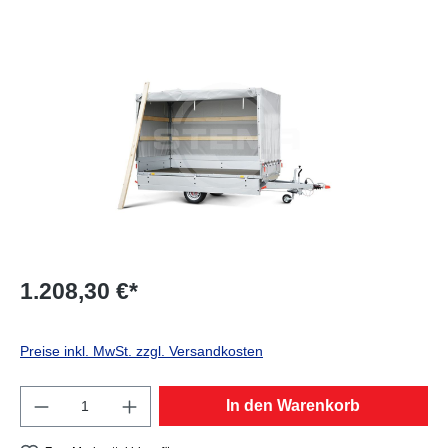
Bildergalerie überspringen
1.208,30 €*
Preise inkl. MwSt. zzgl. Versandkosten
Produkt Anzahl: Gib den gewünschten Wert e
In den Warenkorb