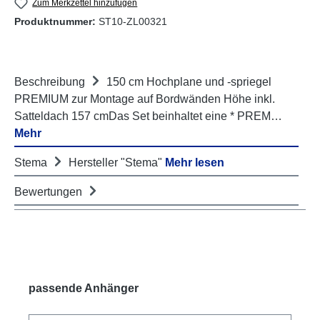
Zum Merkzettel hinzufügen
Produktnummer:
ST10-ZL00321
Beschreibung
150 cm Hochplane und -spriegel
PREMIUM zur Montage auf Bordwänden Höhe inkl.
Satteldach 157 cmDas Set beinhaltet eine * PREM…
Mehr
Stema
Hersteller "Stema"
Mehr lesen
Bewertungen
Produktgalerie überspringen
passende Anhänger