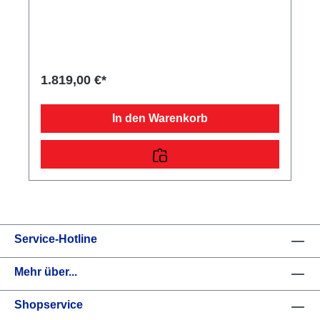
Aufnahmeschacht für Auffahrrampen hinter dem
Kennzeichenträgerinklusive AuffahrrampeVerzurr-
und SicherungsmöglichkeitenZahlreiche
VerzurrmöglichkeitenRäder und Achsenrobuste
Gummifederachsewartungsfreie
Kompaktradlagerstoßfeste Kunststoffkotflügelmit
1.819,00 €*
Spritzschutzlappen ausgestattetBordwand, Reling
und Co.mit farbiger Pulverbeschichtung, Kratz- und
Wetterschutzmit Spannverschluss für die Sicherung
In den Warenkorb
der Kippbrücke am FahrgestellFahrgestell und
Rahmenoptimale Straßenlage durch
teststreckengeprüftes Fahrgestell mit STEMA
Sicherheits-V-DeichselZugkugelkupplung mit
Sicherheitsanzeigeteilweise
feuerverzinktgeschraubtes FahrgestellKunststoff-
Kratzschutz auf Zugkugelkupplung
Service-Hotline
Mehr über...
Shopservice