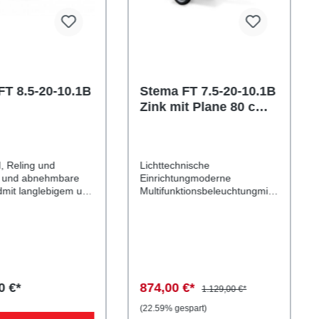
FT 8.5-20-10.1B
Stema FT 7.5-20-10.1B
Zink mit Plane 80 cm
grau
, Reling und
Lichttechnische
- und abnehmbare
Einrichtungmoderne
mit langlebigem und
Multifunktionsbeleuchtungmit
igem
Nebelschlussleuchte7-poliger
nsschutzBordwände
Stecker, EG-
blech mit Galvalume
AusstattungLadefläche und
m-Zink-
Bodendurchgängiger,
ung), einwandigmit
rutschhemmender und
wasserfester
elverschlüssenfeste
Siebdruckholzboden9 mm
0 €*
874,00 €*
1.129,00 €*
nd34 cm hochstabile
starkVerzurr- und
ebige
Sicherungsmöglichkeiten4
(22.59% gespart)
reEinhängemöglichke
Verzurrhaken auf der