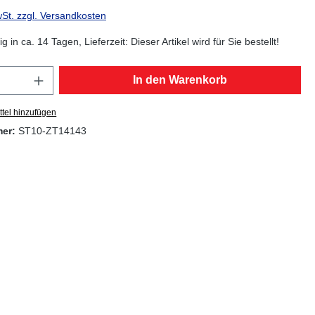
wSt. zzgl. Versandkosten
g in ca. 14 Tagen, Lieferzeit: Dieser Artikel wird für Sie bestellt!
Anzahl: Gib den gewünschten Wert ein oder
In den Warenkorb
tel hinzufügen
mer:
ST10-ZT14143