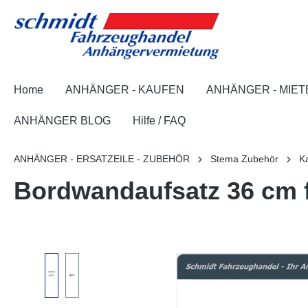
springen
Zur Hauptnavigation springen
Home
ANHÄNGER - KAUFEN
ANHÄNGER - MIET
ANHÄNGER BLOG
Hilfe / FAQ
ANHÄNGER - ERSATZEILE - ZUBEHÖR
Stema Zubehör
K
Bordwandaufsatz 36 cm f
Bildergalerie überspringen