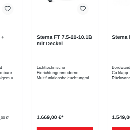
 +
Stema FT 7.5-20-10.1B
Stema 
mit Deckel
nd
Lichttechnische
Bordwand
hmbare
Einrichtungenmoderne
Co.klapp
bigem und
Multifunktionsbeleuchtungmit
Rückwand
Nebelschlussleuchte7-poliger
hochwert
rdwände
Stecker, EG-
Korrosio
Galvalume
AusstattungDeckelspritzwasse
aus Stahl
rgeschütztabschließbarer
(Aluminiu
andigmit
DeckelLadefläche und
Beschicht
Bodendurchgängiger,
robusten
ssenfeste
rutschhemmender und
Winkelheb
1.669,00 €*
1.549,0
,00 €*
chstabile
wasserfester
Vorderwa
Siebdruckholzboden9 mm
und langl
möglichke
starkVerzurr- und
Scharnie