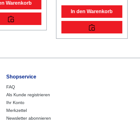
den Warenkorb
Planen und
Ladefläche im
ierte
BodenEinhängemöglichkeiten
In den Warenkorb
nöpfe zur Fixierung
für Planen und Netzemontierte
en und
Einhängeknöpfe zur Fixierung
rgestell und
von Planen und NetzenRäder
timale Straßenlage
und Achsenrobuste
tstreckengeprüftes
Gummifederachsewartungsfre
ll mit STEMA
ie Kompaktradlagerstoßfeste
ts-V-
Kunststoffkotflügelmit
ugkugelkupplung mit
Spritzschutzlappen
tsanzeigegeschraubt
ausgestattetBordwand, Reling
stellLadefläche und
und Co.Bordwände aus
chgängiger,
Stahlblech mit Galvalume
Shopservice
mmender und
(Aluminium-Zink-
ter
Beschichtung), einwandigmit
FAQ
kholzboden9 mm
langlebigem und
Als Kunde registrieren
er und
hochwertigem
buste
Korrosionsschutz34 cm
Ihr Konto
erachsewartungsfre
hochfeste Vorderwandklapp-
Merkzettel
tradlagerstoßfeste
und abnehmbare
kotflügelmit
Newsletter abonnieren
Rückwandmit robusten
utzlappen
WinkelhebelverschlüssenFahr
tetVerzurr- und
gestell und Rahmenoptimale
smöglichkeiten4
Straßenlage durch