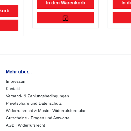
In den Warenkorb
In 
Sicherungsmöglichkeiten4
iten für 
korb
Verzurrhaken auf der
Netzemont
Fixierung
Ladefläche im
Einhängek
BodenEinhängemöglichkeiten
von Plan
nd
für Planen und Netzemontierte
NetzenFah
plung mit
Einhängeknöpfe zur Fixierung
Rahmenop
eschraubt
von Planen und NetzenRäder
durch tes
läche und
und Achsenrobuste
Fahrgeste
,
Gummifederachsewartungsfre
Sicherhei
nd
ie Kompaktradlagerstoßfeste
DeichselZ
Kunststoffkotflügelmit
Sicherhei
n9 mm
Spritzschutzlappen
es Fahrge
ausgestattetBordwand, Reling
Bodendur
Mehr über...
und Co.klapp- und
rutschhe
rtungsfre
abnehmbare Rückwandmit
wasserfes
Impressum
toßfeste
langlebigem und
Siebdruc
Kontakt
t
hochwertigem
starkRäd
KorrosionsschutzBordwände
Achsenro
Versand- & Zahlungsbedingungen
 und
aus Stahlblech mit Galvalume
Gummifed
Privatsphäre und Datenschutz
iten4
(Aluminium-Zink-
ie Kompak
r
Widerrufsrecht & Muster-Widerrufsformular
Beschichtung), einwandigmit
Kunststoff
robusten
Spritzsch
Gutscheine - Fragen und Antworte
e
Winkelhebelverschlüssenfeste
ausgestat
AGB | Widerrufsrecht
ne
Vorderwand34 cm hochstabile
Sicherung