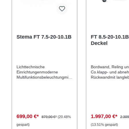
Stema FT 7.5-20-10.1B
FT 8.5-20-10.1B
Deckel
Lichttechnische
Bordwand, Reling u
Einrichtungenmoderne
Co.klapp- und abne
Multifunktionsbeleuchtungmit
Rückwandmit langle
Nebelschlussleuchte7-poliger
hochwertigem
Stecker, EG-
KorrosionsschutzBo
AusstattungLadefläche und
aus Stahlblech mit 
Bodendurchgängiger,
(Aluminium-Zink-
rutschhemmender und
Beschichtung), einw
wasserfester
robusten
Siebdruckholzboden9 mm
Winkelhebelverschlü
699,00 €*
1.997,00 €*
879,00 €*
(20.48%
2.309
starkVerzurr- und
Vorderwand34 cm ho
Sicherungsmöglichkeiten4
und langlebige
gespart)
(13.51% gespart)
Verzurrhaken auf der
ScharniereEinhänge