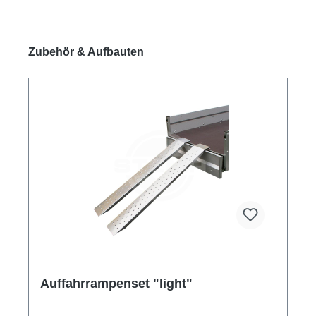
Produktgalerie überspringen
Zubehör & Aufbauten
Auffahrrampenset "light"