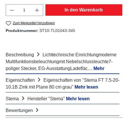
Produkt Anzahl: Gib den gewünschten Wert e
In den Warenkorb
Zum Merkzettel hinzufügen
Produktnummer:
ST10-TL01043-345
Beschreibung
Lichttechnische Einrichtungmoderne
Multifunktionsbeleuchtungmit Nebelschlussleuchte7-
poliger Stecker, EG-AusstattungLadefläc…
Mehr
Eigenschaften
Eigenschaften von "Stema FT 7.5-20-
10.1B Zink mit Plane 80 cm grau"
Mehr lesen
Stema
Hersteller "Stema"
Mehr lesen
Bewertungen