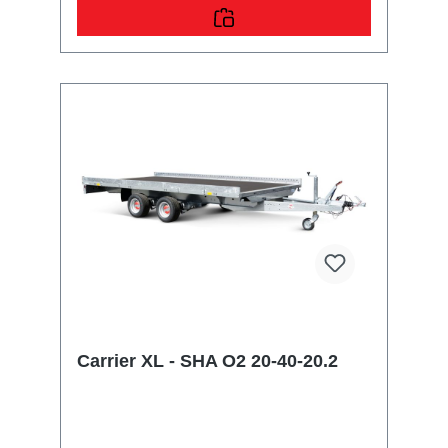
SicherungsmöglichkeitenZahlreiche
Verzurrpunkte an der 2-seitigen
RelingLichttechnische Einrichtungenmoderne
Multifunktionsbeleuchtungmit
Rückfahrscheinwerfermit
Nebelschlussleuchte13-poliger Stecker, EG-
AusstattungAuffahrrampen und -
schächteinklusive Auffahrrampe
Carrier XL - SHA O2 20-40-20.2