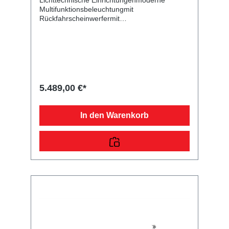
Lichttechnische Einrichtungenmoderne
Multifunktionsbeleuchtungmit
Rückfahrscheinwerfermit
Nebelschlussleuchte13-poliger Stecker, EG-
AusstattungAuffahrrampen und -
schächteinklusive AuffahrrampeLadefläche
und Bodenfeuerverzinkte
LaufschienenVerzurr- und
SicherungsmöglichkeitenZahlreiche
Verzurrpunkte auf den
5.489,00 €*
TransportschienenHydraulik (Kipp- und
Absenkfunktion)Kippbrücke feuerverzinkt,
über zwei Stoßdämpfer mechanisch
In den Warenkorb
kippbarRäder und Achsenrobuste
Gummifederachsewartungsfreie
Kompaktradlagerstabile
ZinkkotflügelUnterlegkeile mit
HalterungFahrgestell und Rahmenoptimale
Straßenlage durch teststreckengeprüftes
Fahrgestell mit STEMA Sicherheits-V-
DeichselZugkugelkupplung mit
Sicherheitsanzeigeteilweise
feuerverzinktschraub-geschweißtes
Fahrgestell