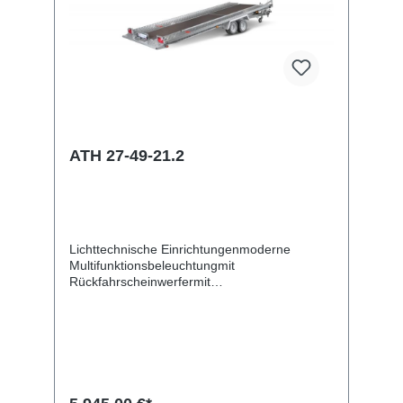
ATH 27-49-21.2
Lichttechnische Einrichtungenmoderne
Multifunktionsbeleuchtungmit
Rückfahrscheinwerfermit
Nebelschlussleuchtebis zu 3
Seitenmarkierungsleuchten je Seite13-poliger
Stecker, EG-AusstattungLadefläche und
Bodenfeuerverzinkte LaufschienenVerzurr-
und SicherungsmöglichkeitenZahlreiche
Verzurrpunkte auf den
TransportschienenHydraulik (Kipp- und