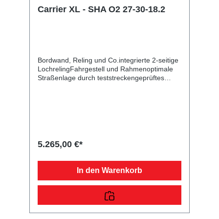
Carrier XL - SHA O2 27-30-18.2
Bordwand, Reling und Co.integrierte 2-seitige
LochrelingFahrgestell und Rahmenoptimale
Straßenlage durch teststreckengeprüftes
Fahrgestell mit STEMA Sicherheits-V-
DeichselZugkugelkupplung mit
Sicherheitsanzeigeteilweise
feuerverzinktschraub-geschweißtes
FahrgestellLadefläche und
Bodendurchgängiger, rutschhemmender und
wasserfester Siebdruckholzboden15 mm
5.265,00 €*
starkRäder und Achsenrobuste
Gummifederachsewartungsfreie
Kompaktradlagermit Spritzschutzlappen
In den Warenkorb
ausgestattetVerzurr- und
SicherungsmöglichkeitenZahlreiche
Verzurrpunkte an der 2-seitigen
RelingLichttechnische Einrichtungenmoderne
Multifunktionsbeleuchtungmit
Rückfahrscheinwerfermit