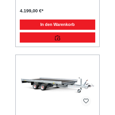
ZugkugelkupplungLadefläche und
Bodendurchgängiger, rutschhemmender und
4.199,00 €*
wasserfester Siebdruckholzboden15 mm
starkRäder und Achsenrobuste
Gummifederachsewartungsfreie
In den Warenkorb
Kompaktradlagermit Spritzschutzlappen
ausgestattetVerzurr- und
SicherungsmöglichkeitenZahlreiche
Verzurrpunkte an der 2-seitigen
RelingLichttechnische Einrichtungenmoderne
Multifunktionsbeleuchtungmit
Rückfahrscheinwerfermit
Nebelschlussleuchtemit Umrissleuchten für
mehr Sicherheit13-poliger Stecker, EG-
AusstattungAuffahrrampen und -
schächteinklusive Auffahrrampe