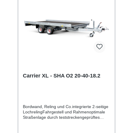
mehr Sicherheit13-poliger Stecker, EG-
AusstattungAuffahrrampen und -
schächteinklusive Auffahrrampe
Carrier XL - SHA O2 20-40-18.2
Bordwand, Reling und Co.integrierte 2-seitige
LochrelingFahrgestell und Rahmenoptimale
Straßenlage durch teststreckengeprüftes
Fahrgestell mit STEMA Sicherheits-V-
DeichselZugkugelkupplung mit