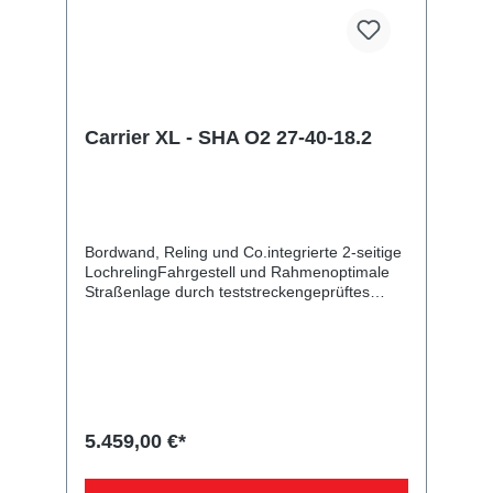
Carrier XL - SHA O2 27-40-18.2
Bordwand, Reling und Co.integrierte 2-seitige
LochrelingFahrgestell und Rahmenoptimale
Straßenlage durch teststreckengeprüftes
Fahrgestell mit STEMA Sicherheits-V-
DeichselZugkugelkupplung mit
Sicherheitsanzeigeteilweise
feuerverzinktschraub-geschweißtes
FahrgestellLadefläche und
Bodendurchgängiger, rutschhemmender und
wasserfester Siebdruckholzboden15 mm
5.459,00 €*
starkRäder und Achsenrobuste
Gummifederachsewartungsfreie
Kompaktradlagermit Spritzschutzlappen