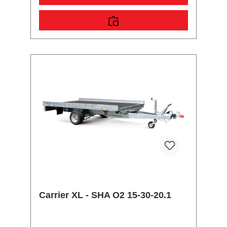
SicherungsmöglichkeitenZahlreiche
Verzurrpunkte an der 2-seitigen
RelingLichttechnische Einrichtungenmoderne
Multifunktionsbeleuchtungmit
Rückfahrscheinwerfermit
Nebelschlussleuchte13-poliger Stecker, EG-
AusstattungAuffahrrampen und -
schächteinklusive Auffahrrampe
Carrier XL - SHA O2 15-30-20.1