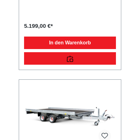
Sicherheitsanzeigeteilweise
feuerverzinktschraub-geschweißtes
FahrgestellKunststoff-Kratzschutz auf
ZugkugelkupplungLadefläche und
Bodendurchgängiger, rutschhemmender und
5.199,00 €*
wasserfester Siebdruckholzboden15 mm
starkRäder und Achsenrobuste
Gummifederachsewartungsfreie
In den Warenkorb
Kompaktradlagermit Spritzschutzlappen
ausgestattetVerzurr- und
SicherungsmöglichkeitenZahlreiche
Verzurrpunkte an der 2-seitigen
RelingLichttechnische Einrichtungenmoderne
Multifunktionsbeleuchtungmit
Rückfahrscheinwerfermit
Nebelschlussleuchte13-poliger Stecker, EG-
AusstattungAuffahrrampen und -
schächteinklusive Auffahrrampe