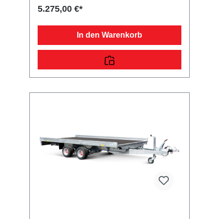
Bodendurchgängiger, rutschhemmender und
5.275,00 €*
wasserfester Siebdruckholzboden15 mm
starkRäder und Achsenrobuste
Gummifederachsewartungsfreie
In den Warenkorb
Kompaktradlagermit Spritzschutzlappen
ausgestattetVerzurr- und
SicherungsmöglichkeitenZahlreiche
Verzurrpunkte an der 2-seitigen
RelingLichttechnische Einrichtungenmoderne
Multifunktionsbeleuchtungmit
Rückfahrscheinwerfermit
Nebelschlussleuchtemit Umrissleuchten für
mehr Sicherheit13-poliger Stecker, EG-
AusstattungAuffahrrampen und -
schächteinklusive Auffahrrampe