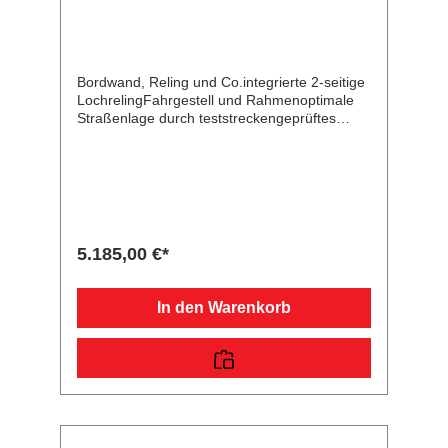
Bordwand, Reling und Co.integrierte 2-seitige
LochrelingFahrgestell und Rahmenoptimale
Straßenlage durch teststreckengeprüftes
Fahrgestell mit STEMA Sicherheits-V-
DeichselZugkugelkupplung mit
Sicherheitsanzeigeteilweise
feuerverzinktschraub-geschweißtes
FahrgestellKunststoff-Kratzschutz auf
ZugkugelkupplungLadefläche und
Bodendurchgängiger, rutschhemmender und
5.185,00 €*
wasserfester Siebdruckholzboden15 mm
starkRäder und Achsenrobuste
Gummifederachsewartungsfreie
In den Warenkorb
Kompaktradlagermit Spritzschutzlappen
ausgestattetVerzurr- und
SicherungsmöglichkeitenZahlreiche
Verzurrpunkte an der 2-seitigen
RelingLichttechnische Einrichtungenmoderne
Multifunktionsbeleuchtungmit
Rückfahrscheinwerfermit
Nebelschlussleuchtemit Umrissleuchten für