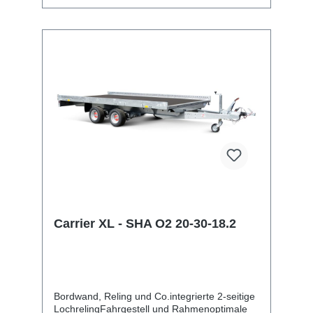
Multifunktionsbeleuchtungmit
Rückfahrscheinwerfermit
Nebelschlussleuchte13-poliger Stecker, EG-
AusstattungAuffahrrampen und -
schächteinklusive Auffahrrampe
Carrier XL - SHA O2 20-30-18.2
Bordwand, Reling und Co.integrierte 2-seitige
LochrelingFahrgestell und Rahmenoptimale