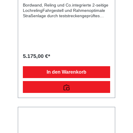
Bordwand, Reling und Co.integrierte 2-seitige
LochrelingFahrgestell und Rahmenoptimale
Straßenlage durch teststreckengeprüftes
Fahrgestell mit STEMA Sicherheits-V-
DeichselZugkugelkupplung mit
Sicherheitsanzeigeteilweise
feuerverzinktschraub-geschweißtes
FahrgestellKunststoff-Kratzschutz auf
ZugkugelkupplungLadefläche und
Bodendurchgängiger, rutschhemmender und
5.175,00 €*
wasserfester Siebdruckholzboden15 mm
starkRäder und Achsenrobuste
Gummifederachsewartungsfreie
In den Warenkorb
Kompaktradlagermit Spritzschutzlappen
ausgestattetVerzurr- und
SicherungsmöglichkeitenZahlreiche
Verzurrpunkte an der 2-seitigen
RelingLichttechnische Einrichtungenmoderne
Multifunktionsbeleuchtungmit
Rückfahrscheinwerfermit
Nebelschlussleuchtemit Umrissleuchten für
mehr Sicherheit13-poliger Stecker, EG-
AusstattungAuffahrrampen und -
schächteinklusive Auffahrrampe