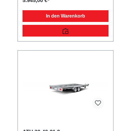
5.945,00 €*
Absenkfunktion)Kippbrücke feuerverzinkt,
über zwei Stoßdämpfer mechanisch
kippbarRäder und Achsenrobuste
In den Warenkorb
Gummifederachsewartungsfreie
Kompaktradlagerstabile
ZinkkotflügelUnterlegkeile mit
HalterungSonstigesinklusive
WindenstandFahrgestell und Rahmenoptimale
Straßenlage durch teststreckengeprüftes
Fahrgestell mit STEMA Sicherheits-V-
DeichselZugkugelkupplung mit
Sicherheitsanzeigeteilweise
feuerverzinktschraub-geschweißtes
Fahrgestell