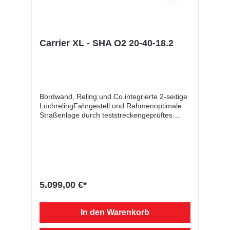
Carrier XL - SHA O2 20-40-18.2
Bordwand, Reling und Co.integrierte 2-seitige
LochrelingFahrgestell und Rahmenoptimale
Straßenlage durch teststreckengeprüftes
Fahrgestell mit STEMA Sicherheits-V-
DeichselZugkugelkupplung mit
Sicherheitsanzeigeteilweise
feuerverzinktschraub-geschweißtes
FahrgestellKunststoff-Kratzschutz auf
ZugkugelkupplungLadefläche und
Bodendurchgängiger, rutschhemmender und
5.099,00 €*
wasserfester Siebdruckholzboden15 mm
starkRäder und Achsenrobuste
Gummifederachsewartungsfreie
In den Warenkorb
Kompaktradlagermit Spritzschutzlappen
ausgestattetVerzurr- und