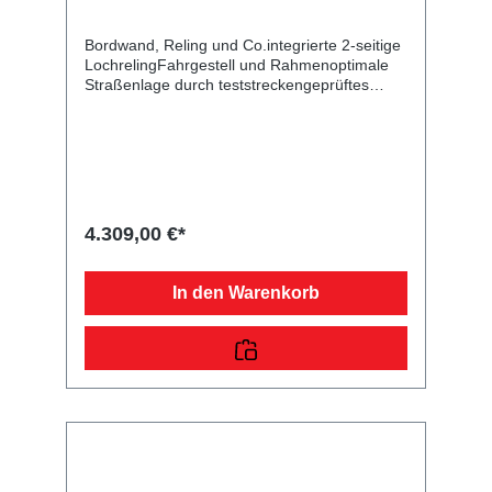
Bordwand, Reling und Co.integrierte 2-seitige
LochrelingFahrgestell und Rahmenoptimale
Straßenlage durch teststreckengeprüftes
Fahrgestell mit STEMA Sicherheits-V-
DeichselZugkugelkupplung mit
Sicherheitsanzeigeteilweise
feuerverzinktschraub-geschweißtes
FahrgestellKunststoff-Kratzschutz auf
ZugkugelkupplungLadefläche und
Bodendurchgängiger, rutschhemmender und
4.309,00 €*
wasserfester Siebdruckholzboden15 mm
starkRäder und Achsenrobuste
Gummifederachsewartungsfreie
In den Warenkorb
Kompaktradlagermit Spritzschutzlappen
ausgestattetVerzurr- und
SicherungsmöglichkeitenZahlreiche
Verzurrpunkte an der 2-seitigen
RelingLichttechnische Einrichtungenmoderne
Multifunktionsbeleuchtungmit
Rückfahrscheinwerfermit
Nebelschlussleuchtemit Umrissleuchten für
mehr Sicherheit13-poliger Stecker, EG-
AusstattungAuffahrrampen und -