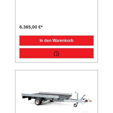
Sicherheitsanzeigeteilweise
feuerverzinktschraub-geschweißtes
FahrgestellLadefläche und
Bodenfeuerverzinkte LaufschienenRäder und
Achsenrobuste
Gummifederachsewartungsfreie
6.365,00 €*
Kompaktradlagerstabile
ZinkkotflügelUnterlegkeile mit
HalterungVerzurr- und
In den Warenkorb
SicherungsmöglichkeitenZahlreiche
Verzurrpunkte auf den
TransportschienenLichttechnische
Einrichtungenmoderne
Multifunktionsbeleuchtungmit
Rückfahrscheinwerfermit
Nebelschlussleuchtebis zu 3
Seitenmarkierungsleuchten je Seite13-poliger
Stecker, EG-AusstattungHydraulik (Kipp- und
Absenkfunktion)Kippbrücke feuerverzinkt,
über zwei Stoßdämpfer mechanisch
kippbarSonstigesinklusive Windenstand