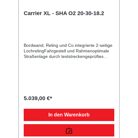
Carrier XL - SHA O2 20-30-18.2
Bordwand, Reling und Co.integrierte 2-seitige
LochrelingFahrgestell und Rahmenoptimale
Straßenlage durch teststreckengeprüftes
Fahrgestell mit STEMA Sicherheits-V-
DeichselZugkugelkupplung mit
Sicherheitsanzeigeteilweise
feuerverzinktschraub-geschweißtes
FahrgestellLadefläche und
Bodendurchgängiger, rutschhemmender und
wasserfester Siebdruckholzboden15 mm
5.039,00 €*
starkRäder und Achsenrobuste
Gummifederachsewartungsfreie
Kompaktradlagermit Spritzschutzlappen
In den Warenkorb
ausgestattetVerzurr- und
SicherungsmöglichkeitenZahlreiche
Verzurrpunkte an der 2-seitigen
RelingLichttechnische Einrichtungenmoderne