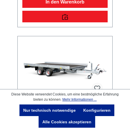
In den Warenkorb
ausgestattetVerzurr- und
SicherungsmöglichkeitenZahlreiche
Verzurrpunkte an der 2-seitigen
RelingLichttechnische Einrichtungenmoderne
Multifunktionsbeleuchtungmit
Rückfahrscheinwerfermit
Nebelschlussleuchte13-poliger Stecker, EG-
AusstattungAuffahrrampen und -
schächteinklusive Auffahrrampe
Diese Website verwendet Cookies, um eine bestmögliche Erfahrung
bieten zu können.
Mehr Informationen ...
Nur technisch notwendige
Konfigurieren
Carrier XL - SHA O2 27-40-18.2
Alle Cookies akzeptieren