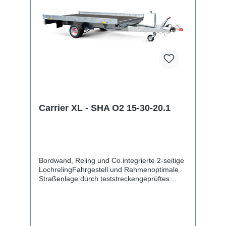
schächteinklusive Auffahrrampe
Carrier XL - SHA O2 15-30-20.1
Bordwand, Reling und Co.integrierte 2-seitige
LochrelingFahrgestell und Rahmenoptimale
Straßenlage durch teststreckengeprüftes
Fahrgestell mit STEMA Sicherheits-V-
DeichselZugkugelkupplung mit
Sicherheitsanzeigeteilweise
feuerverzinktschraub-geschweißtes
FahrgestellKunststoff-Kratzschutz auf