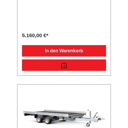
Fahrgestell mit STEMA Sicherheits-V-
DeichselZugkugelkupplung mit
Sicherheitsanzeigeteilweise
feuerverzinktschraub-geschweißtes
FahrgestellLadefläche und
Bodendurchgängiger, rutschhemmender und
wasserfester Siebdruckholzboden15 mm
5.160,00 €*
starkRäder und Achsenrobuste
Gummifederachsewartungsfreie
Kompaktradlagermit Spritzschutzlappen
In den Warenkorb
ausgestattetVerzurr- und
SicherungsmöglichkeitenZahlreiche
Verzurrpunkte an der 2-seitigen
RelingLichttechnische Einrichtungenmoderne
Multifunktionsbeleuchtungmit
Rückfahrscheinwerfermit
Nebelschlussleuchte13-poliger Stecker, EG-
AusstattungAuffahrrampen und -
schächteinklusive Auffahrrampe