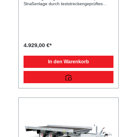
Straßenlage durch teststreckengeprüftes
Fahrgestell mit STEMA Sicherheits-V-
DeichselZugkugelkupplung mit
Sicherheitsanzeigeteilweise
feuerverzinktschraub-geschweißtes
FahrgestellLadefläche und
Bodendurchgängiger, rutschhemmender und
wasserfester Siebdruckholzboden15 mm
4.929,00 €*
starkRäder und Achsenrobuste
Gummifederachsewartungsfreie
Kompaktradlagermit Spritzschutzlappen
In den Warenkorb
ausgestattetVerzurr- und
SicherungsmöglichkeitenZahlreiche
Verzurrpunkte an der 2-seitigen
RelingLichttechnische Einrichtungenmoderne
Multifunktionsbeleuchtungmit
Rückfahrscheinwerfermit
Nebelschlussleuchte13-poliger Stecker, EG-
AusstattungAuffahrrampen und -
schächteinklusive Auffahrrampe