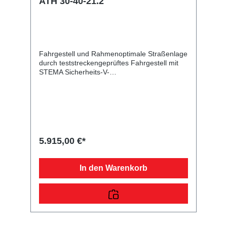
ATH 30-40-21.2
Fahrgestell und Rahmenoptimale Straßenlage
durch teststreckengeprüftes Fahrgestell mit
STEMA Sicherheits-V-
DeichselZugkugelkupplung mit
Sicherheitsanzeigeteilweise
feuerverzinktschraub-geschweißtes
FahrgestellLadefläche und
Bodenfeuerverzinkte LaufschienenRäder und
Achsenrobuste
Gummifederachsewartungsfreie
5.915,00 €*
Kompaktradlagerstabile
ZinkkotflügelUnterlegkeile mit
HalterungVerzurr- und
In den Warenkorb
SicherungsmöglichkeitenZahlreiche
Verzurrpunkte auf den
TransportschienenLichttechnische
Einrichtungenmoderne
Multifunktionsbeleuchtungmit
Rückfahrscheinwerfermit