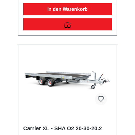
starkRäder und Achsenrobuste
Gummifederachsewartungsfreie
In den Warenkorb
Kompaktradlagermit Spritzschutzlappen
ausgestattetVerzurr- und
SicherungsmöglichkeitenZahlreiche
Verzurrpunkte an der 2-seitigen
RelingLichttechnische Einrichtungenmoderne
Multifunktionsbeleuchtungmit
Rückfahrscheinwerfermit
Nebelschlussleuchtemit Umrissleuchten für
mehr Sicherheit13-poliger Stecker, EG-
AusstattungAuffahrrampen und -
schächteinklusive Auffahrrampe
Carrier XL - SHA O2 20-30-20.2