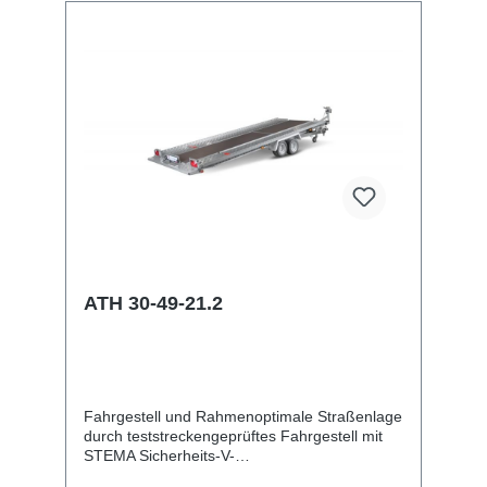
Nebelschlussleuchte13-poliger Stecker, EG-
AusstattungHydraulik (Kipp- und
Absenkfunktion)Kippbrücke feuerverzinkt,
über zwei Stoßdämpfer mechanisch
kippbarAuffahrrampen und -schächteinklusive
Auffahrrampe
ATH 30-49-21.2
Fahrgestell und Rahmenoptimale Straßenlage
durch teststreckengeprüftes Fahrgestell mit
STEMA Sicherheits-V-
DeichselZugkugelkupplung mit