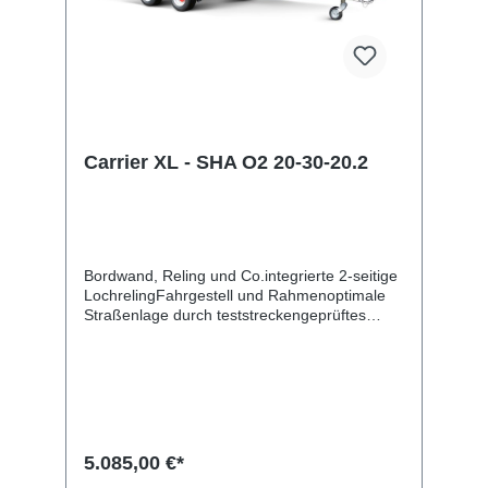
Carrier XL - SHA O2 20-30-20.2
Bordwand, Reling und Co.integrierte 2-seitige
LochrelingFahrgestell und Rahmenoptimale
Straßenlage durch teststreckengeprüftes
Fahrgestell mit STEMA Sicherheits-V-
DeichselZugkugelkupplung mit
Sicherheitsanzeigeteilweise
feuerverzinktschraub-geschweißtes
FahrgestellKunststoff-Kratzschutz auf
ZugkugelkupplungLadefläche und
Bodendurchgängiger, rutschhemmender und
5.085,00 €*
wasserfester Siebdruckholzboden15 mm