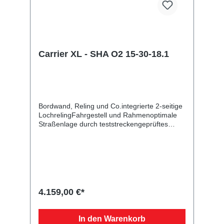
Carrier XL - SHA O2 15-30-18.1
Bordwand, Reling und Co.integrierte 2-seitige
LochrelingFahrgestell und Rahmenoptimale
Straßenlage durch teststreckengeprüftes
Fahrgestell mit STEMA Sicherheits-V-
DeichselZugkugelkupplung mit
Sicherheitsanzeigeteilweise
feuerverzinktschraub-geschweißtes
FahrgestellLadefläche und
Bodendurchgängiger, rutschhemmender und
wasserfester Siebdruckholzboden15 mm
4.159,00 €*
starkRäder und Achsenrobuste
Gummifederachsewartungsfreie
Kompaktradlagermit Spritzschutzlappen
In den Warenkorb
ausgestattetVerzurr- und