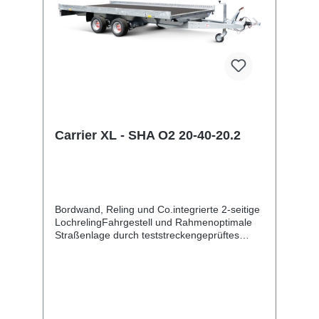
Carrier XL - SHA O2 20-40-20.2
Bordwand, Reling und Co.integrierte 2-seitige
LochrelingFahrgestell und Rahmenoptimale
Straßenlage durch teststreckengeprüftes
Fahrgestell mit STEMA Sicherheits-V-
DeichselZugkugelkupplung mit
Sicherheitsanzeigeteilweise
feuerverzinktschraub-geschweißtes
FahrgestellKunststoff-Kratzschutz auf
ZugkugelkupplungLadefläche und