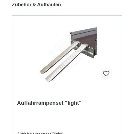
Produktgalerie überspringen
Zubehör & Aufbauten
Auffahrrampenset "light"
Auffahrrampenset "light"