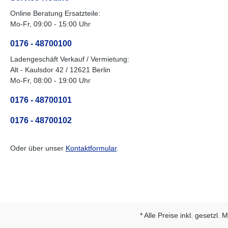
Multifunktionsbeleuchtungmit
seitigen RelingLicht
Rückfahrscheinwerfermit
Einrichtungenmoder
Online Beratung Ersatzteile:
Nebelschlussleuchte13-poliger
Multifunktionsbeleuc
Mo-Fr, 09:00 - 15:00 Uhr
Stecker, EG-
Rückfahrscheinwerfe
AusstattungAuffahrrampen
Nebelschlussleuchte
0176 - 48700100
und -schächteinklusive
Umrissleuchten für 
Auffahrrampe
Sicherheit13-poliger 
Ladengeschäft Verkauf / Vermietung:
EG-
Alt - Kaulsdor 42 / 12621 Berlin
AusstattungAuffahr
Mo-Fr, 08:00 - 19:00 Uhr
und -schächteinklusi
Auffahrrampe
0176 - 48700101
0176 - 48700102
Oder über unser
Kontaktformular
.
* Alle Preise inkl. gesetzl.