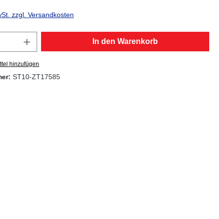
wSt. zzgl. Versandkosten
Anzahl: Gib den gewünschten Wert ein oder
In den Warenkorb
tel hinzufügen
mer:
ST10-ZT17585