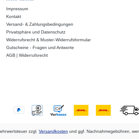
technische
Multifunktionsbeleuchtungmit
seitigen 
ne
Rückfahrscheinwerfermit
Einricht
Impressum
htungmit
Nebelschlussleuchte13-poliger
Multifunk
Kontakt
rmit
Stecker, EG-
Rückfahrs
mit
AusstattungAuffahrrampen
Nebelschl
Versand- & Zahlungsbedingungen
mehr
und -schächteinklusive
Umrissleu
Privatsphäre und Datenschutz
Stecker,
Auffahrrampe
Sicherhei
Widerrufsrecht & Muster-Widerrufsformular
EG-
rampen
Ausstatt
Gutscheine - Fragen und Antworte
ve
und -schä
AGB | Widerrufsrecht
Auffahrr
 Mehrwertsteuer zzgl.
Versandkosten
und ggf. Nachnahmegebühren, wen