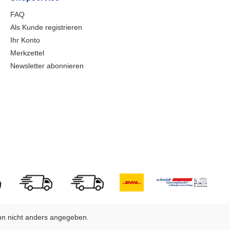
RelingLichttechnische
seitigen RelingLichttechnische
ungenmoderne
Einrichtungenmoderne
FAQ
tionsbeleuchtungmit
Multifunktionsbeleuchtungmit
Als Kunde registrieren
cheinwerfermit
Rückfahrscheinwerfermit
ussleuchtemit
Nebelschlussleuchte13-poliger
Ihr Konto
chten für mehr
Stecker, EG-
Merkzettel
t13-poliger Stecker,
AusstattungAuffahrrampen
Newsletter abonnieren
und -schächteinklusive
ungAuffahrrampen
Auffahrrampe
chteinklusive
ampe
n nicht anders angegeben.