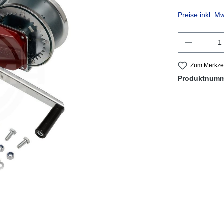
Preise inkl. M
Produkt 
Zum Merkzet
Produktnum