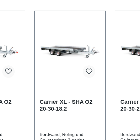
HA O2
Carrier XL - SHA O2
Carrier
20-30-18.2
20-30-2
nd
Bordwand, Reling und
Bordwand
ge
Co.integrierte 2-seitige
Co.integri