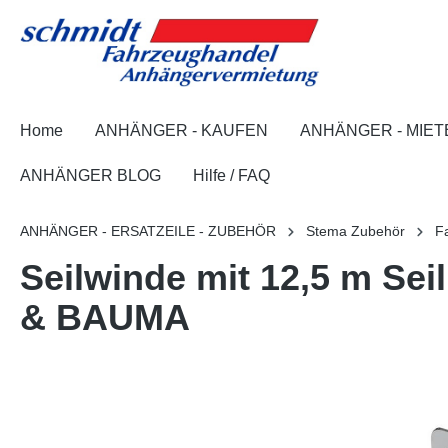
springen
Zur Hauptnavigation springen
Home
ANHÄNGER - KAUFEN
ANHÄNGER - MIET
ANHÄNGER BLOG
Hilfe / FAQ
ANHÄNGER - ERSATZEILE - ZUBEHÖR
Stema Zubehör
F
Seilwinde mit 12,5 m Sei
& BAUMA
Bildergalerie überspringen