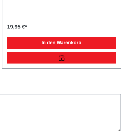
Sperrbalken benötigt wird. Im Lieferumfang sind die
passenden Normteile enthalten.
19,95 €*
In den Warenkorb