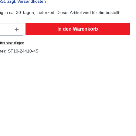
wSt. zzgl. Versandkosten
g in ca. 30 Tagen, Lieferzeit: Dieser Artikel wird für Sie bestellt!
Anzahl: Gib den gewünschten Wert ein oder
In den Warenkorb
tel hinzufügen
mer:
ST10-24410-45