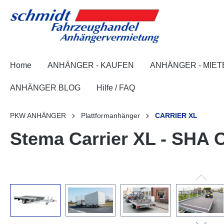
springen
Zur Hauptnavigation springen
Home
ANHÄNGER - KAUFEN
ANHÄNGER - MIET
ANHÄNGER BLOG
Hilfe / FAQ
PKW ANHÄNGER
Plattformanhänger
CARRIER XL
Stema Carrier XL - SHA O
Bildergalerie überspringen