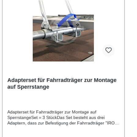
Adapterset für Fahrradträger zur Montage
auf Sperrstange
Adapterset für Fahrradträger zur Montage auf
SperrstangeSet = 3 StückDas Set besteht aus drei
Adaptern, dass zur Befestigung der Fahrradträger "IRON"
(Art.-Nr. ZT00815) und "Top Bike" (Art.-Nr. ZT00814) auf
einen Plattformanhänger mit seitlicher Reling und