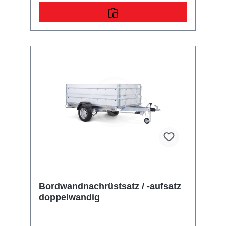
bis zur Oberkante des Aufsatzes. Im
Lieferumfang sind alle benötigten Normteile
enthalten. Bei Anhänger mit Federstecker und
PVC-Sicherungsbändchen (Einsatz bis
07/2013) müssen zusätzliche Bohrungen
vorgenommen werden.
Bordwandnachrüstsatz / -aufsatz
doppelwandig