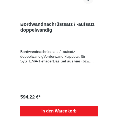
Bordwandnachrüstsatz / -aufsatz
doppelwandig
Bordwandnachrüstsatz / -aufsatz
doppelwandigVorderwand klappbar, für
SySTEMA-TiefladerDas Set aus vier (bzw.
drei) doppelwandigen verzinkten Bordwänden
ist zum Nachrüsten Ihres Plattformanhängers
vorgesehen oder kann auf eine bereits
montierte Bordwand montiert werden. Danach
haben Sie zahlreiche Möglichkeiten weiteres
Zubehör wie Flachplane, Hochplane mit -
spriegel usw. zu verwenden. Die Rück- und
594,22 €*
Vorderwand mit Scharnieren und
Verschlüssen sind klappbar. Bei der
angegebenen Höhe handelt es sich um das
In den Warenkorb
Maß von der Plattform bis zur Oberkante der
Bordwand bzw. von der Oberkante Bordwand