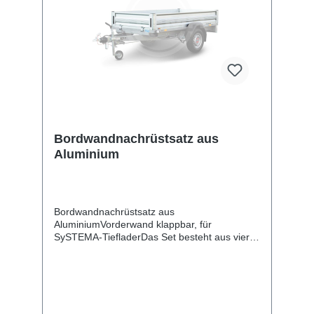
Bordwandnachrüstsatz aus
Aluminium
Bordwandnachrüstsatz aus
AluminiumVorderwand klappbar, für
SySTEMA-TiefladerDas Set besteht aus vier
Aluminiumbordwänden und ist zum
Nachrüsten Ihres Plattformanhängers
vorgesehen. Danach haben Sie zahlreiche
Möglichkeiten weiteres Zubehör wie
Flachplane, Hochplane mit -spriegel usw. zu
montieren. Die Rückwand mit Scharnieren