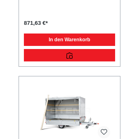
am Standort Deutschland seit über 65 Jahren
in bester Qualität her. Unsere hauseigene
Planennäherei verarbeitet im Bereich *
PREMIUM * strapazierfähigen und getesteten
871,63 €*
Planenstoff von ausgewählten Lieferanten. Sie
erhalten ein langlebiges Produkt, welches
Dank der seitlich genieteten Zollbänder mit
In den Warenkorb
Verschlüssen vierseitig zum Öffnen ist. Der
Planenstoff besteht aus Polyestergewebe mit
PVC-Beschichtung. Zur Verminderung der
Schmutzanhaftung ist die glänzende Seite
außen. Die Innenseite ist matt und durch die
stabilisierende Gewebeeinlage strukturiert.
Eine weitere beeindruckende Eigenschaften,
was durch das reißfeste Material
hervorgerufen wird, ist eine Beständigkeit bei
Kälte von bis zu -40 Grad und bei Wärme von
bis zu +70 Grad. Unsere * PREMIUM * Planen
werden genäht und geschweißt, sodass kein
Wasser in die Ladefläche eindringen kann. Die
Befestigung erfolgt mit den 8 mm starken
Expanderseil entweder direkt an den
Einhängeknöpfen Ihrer Zink- bzw. mittels
Planenhaken an Ihrer ALU-Beplankung. Der
dazu maßgerecht, passende * PREMIUM *