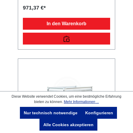
und Verschlüssen ist klappbar. Bei der
971,37 €*
angegebenen Höhe handelt es sich um das
Maß von der Plattform bis zur Oberkante der
Bordwand. Im Lieferumfang sind alle
In den Warenkorb
benötigten Normteile enthalten. Bei Anhänger
mit Federstecker und PVC-
Sicherungsbändchen (Einsatz bis 07/2013)
müssen zusätzliche Bohrungen vorgenommen
werden.
Diese Website verwendet Cookies, um eine bestmögliche Erfahrung
bieten zu können.
Mehr Informationen ...
Nur technisch notwendige
Konfigurieren
Alle Cookies akzeptieren