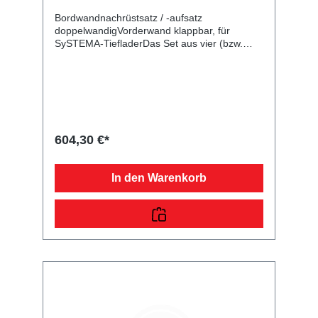
Bordwandnachrüstsatz / -aufsatz
doppelwandigVorderwand klappbar, für
SySTEMA-TiefladerDas Set aus vier (bzw.
drei) doppelwandigen verzinkten Bordwänden
ist zum Nachrüsten Ihres Plattformanhängers
vorgesehen oder kann auf eine bereits
montierte Bordwand montiert werden. Danach
haben Sie zahlreiche Möglichkeiten weiteres
Zubehör wie Flachplane, Hochplane mit -
spriegel usw. zu verwenden. Die Rück- und
604,30 €*
Vorderwand mit Scharnieren und
Verschlüssen sind klappbar. Bei der
angegebenen Höhe handelt es sich um das
In den Warenkorb
Maß von der Plattform bis zur Oberkante der
Bordwand bzw. von der Oberkante Bordwand
bis zur Oberkante des Aufsatzes. Im
Lieferumfang sind alle benötigten Normteile
enthalten. Bei Anhänger mit Federstecker und
PVC-Sicherungsbändchen (Einsatz bis
07/2013) müssen zusätzliche Bohrungen
vorgenommen werden.